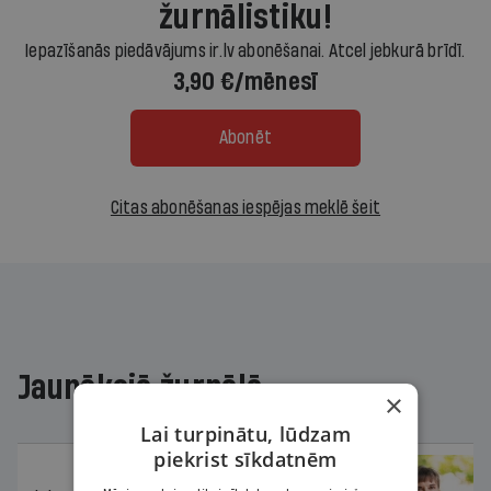
žurnālistiku!
Iepazīšanās piedāvājums ir.lv abonēšanai. Atcel jebkurā brīdī.
3,90 €/mēnesī
Abonēt
Citas abonēšanas iespējas meklē šeit
Jaunākajā žurnālā
×
Lai turpinātu, lūdzam
piekrist sīkdatnēm