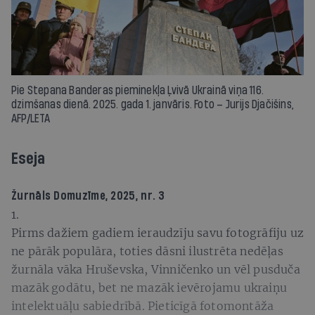
Pie Stepana Banderas pieminekļa Ļvivā Ukrainā viņa 116.
dzimšanas dienā. 2025. gada 1. janvāris. Foto – Jurijs Djačišins,
AFP/LETA
Eseja
Žurnāls
Domuzīme
, 2025, nr. 3
1.
Pirms dažiem gadiem ieraudzīju savu fotogrāfiju uz
ne pārāk populāra, toties dāsni ilustrēta nedēļas
žurnāla vāka Hruševska, Vinničenko un vēl pusduča
mazāk godātu, bet ne mazāk ievērojamu ukraiņu
intelektuāļu sabiedrībā. Pieticīgā fotomontāža