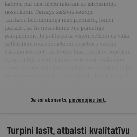
kalpoja par ilustrāciju rakstam ar izteiksmīgu
nosaukumu
Ukraiņu sakāvju vadoņi
.
Lai kāda lielummānija man piemistu, tomēr
jāatzīst, ka šis nosaukums bija pamatīgs
pārspīlējums. Jo pat kopā ar visiem sešiem uz vāka
uzliktajiem noziedzniekiem es nebūtu varējis
Ukrainu iestūrēt tajā bedrē, kurā tolaik to kopējiem
spēkiem bija ieveduši mūsu valstsvīri. «Sakāvju»
cēloņi diemžēl bija daudz dziļāki, un to radītāju bija
nesalīdzināmi vairāk, nekā vedināja domāt ne īpaši
prasmīgi fotošopētā fotogrāfija.
Ja esi abonents,
pievienojies šeit
.
Turpini lasīt, atbalsti kvalitatīvu