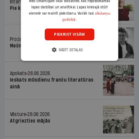
Mēs izmantojam tikai sīkdatnes, kas nepieciešamas
Intervija
26.06.2026.
lapas darbībai un analītikai. Lapas kreisajā stūrī
Pie kaimiņiem igauņiem
sīkdatņu
vienmēr var mainīt piekrišanu. Vairāk lasi
politikā.
PIEKRIST VISĀM
Proza
26.06.2026.
Mečnikova ielas divas joslas
RĀDĪT DETAĻAS
Apskats
26.06.2026.
Ieskats mūsdienu franču literatūras
ainā
Vēsture
26.06.2026.
Atgriezties mājās