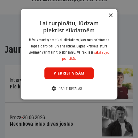
×
Lai turpinātu, lūdzam
piekrist sīkdatnēm
Mēs izmantojam tikai sīkdatnes, kas nepieciešamas
lapas darbībai un analītikai. Lapas kreisajā stūrī
Jaunākajā žurnālā
sīkdatņu
vienmēr var mainīt piekrišanu. Vairāk lasi
politikā.
PIEKRIST VISĀM
Intervija
26.06.2026.
Pie kaimiņiem igauņiem
RĀDĪT DETAĻAS
Proza
26.06.2026.
Mečnikova ielas divas joslas