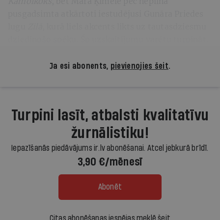
Kamolkoks
, bet Māra Ķimele pēc nepilna
pusgadsimta atkārtoti iestudējusi Gunāra Priedes
lugu
Zilā
, kurā liels akcents likts uz tautasdziesmu
dziedinošo spēku. Šo uzskaitījumu varētu turpināt.
Ja esi abonents,
pievienojies šeit
.
Turpini lasīt, atbalsti kvalitatīvu
žurnālistiku!
Iepazīšanās piedāvājums ir.lv abonēšanai. Atcel jebkurā brīdī.
3,90 €/mēnesī
Abonēt
Citas abonēšanas iespējas meklē šeit