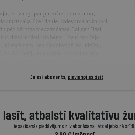
ibēju, — izaugt par piecu bērnu mammu,
a stāsti
saka Ilze Tigule. Izdevumā apkopoti
du pēc bērniņa piedzimšanas. Lai gan Ilzei
akus dzīvi ir tikai trīs bērni. Divus zaudēja.
, lai vecākiem, kas piedzīvojuši ko līdzīgu,
lze. Arī tādēļ, lai aicinātu «nepieļaut tās
emākot izsērot un nemeklējot palīdzību».
Ja esi abonents,
pievienojies šeit
.
 lasīt, atbalsti kvalitatīvu žu
Iepazīšanās piedāvājums ir.lv abonēšanai. Atcel jebkurā brīdī