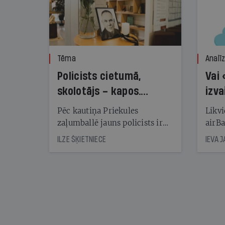
Tēma
Analī
Policists cietumā,
Vai 
skolotājs – kapos.
izva
Reibuma cena Priekulē
Pēc kautiņa Priekules
Likvi
zaļumballē jauns policists ir
airBa
nonācis cietumā, bet
oblig
ILZE ŠĶIETNIECE
IEVA 
cienījams pedagogs — kapos.
šone
Tik traģiska ir izrādījusies
lemša
divu promiļu reibuma cena
draud
sama
kas j
pirm
augus