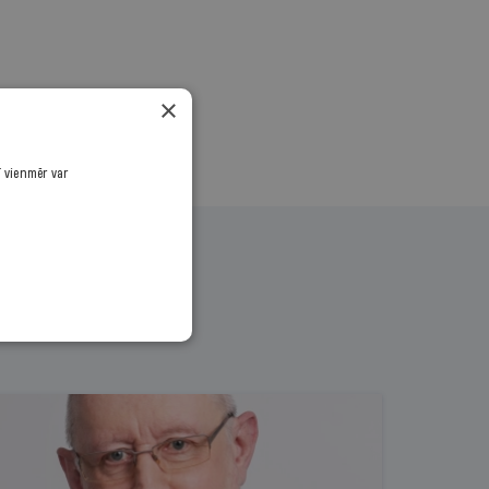
×
ī vienmēr var