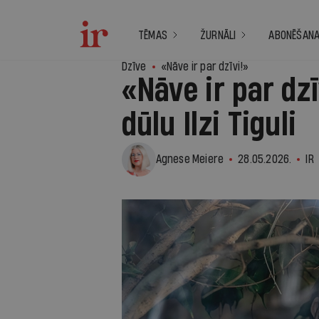
TĒMAS
ŽURNĀLI
ABONĒŠAN
Dzīve
«Nāve ir par dzīvi!»
«Nāve ir par dz
dūlu Ilzi Tiguli
Agnese Meiere
28.05.2026.
IR
7