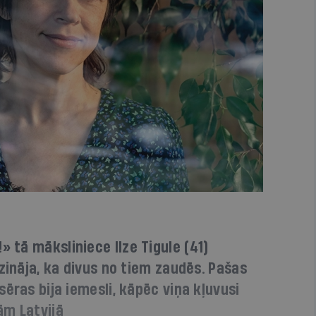
tā māksliniece Ilze Tigule (41)
zināja, ka divus no tiem zaudēs. Pašas
ēras bija iemesli, kāpēc viņa kļuvusi
ām Latvijā