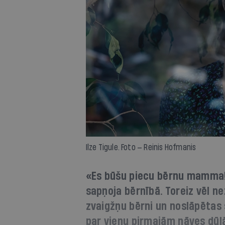
Ilze Tigule. Foto — Reinis Hofmanis
«Es būšu piecu bērnu mamma!» 
sapņoja bērnībā. Toreiz vēl ne
zvaigžņu bērni un noslāpētas s
par vienu pirmajām nāves dūl