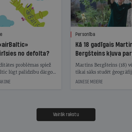
ze
Personība
«airBaltic»
Kā 18 gadīgais Marti
irīsies no defolta?
Bergšteins kļuva par
laika ziņu seju?
ditātes problēmas spiež
Martins Bergšteins (18) v
ltic lūgt palīdzību dārgo
tikai sāks studēt ģeogrāfi
āciju turētājiem, taču
bet viņa sacītajam jau uzt
JAKONE
AGNESE MEIERE
dēļ nebija kvoruma
tūkstošiem laika ziņu ska
nai. Vai lidsabiedrībai
Latvijā. Aiz dažām minū
 defolts, ja tā nespēs
televīzijas ēterā ir 11 gadi
ksāt augstos procentus,
uzcītīga darba, mammas
āpārskaita jau trīs dienas
atbalsts un drosme turpi
Vairāk rakstu
s nākamās sapulces
meteovērojumus arī tad, 
ta vidū?
šķiet, ka tie nevienam na