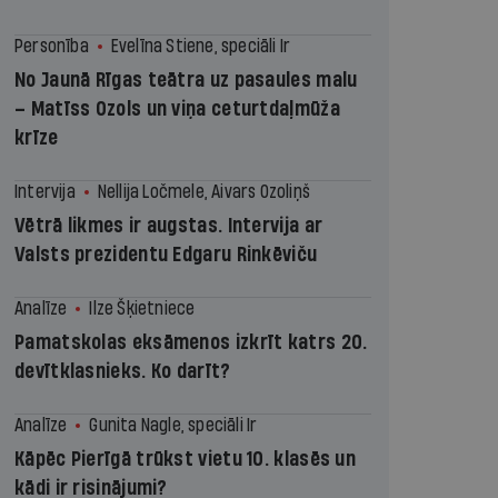
Personība
Evelīna Stiene, speciāli Ir
No Jaunā Rīgas teātra uz pasaules malu
– Matīss Ozols un viņa ceturtdaļmūža
krīze
Intervija
Nellija Ločmele, Aivars Ozoliņš
Vētrā likmes ir augstas. Intervija ar
Valsts prezidentu Edgaru Rinkēviču
Analīze
Ilze Šķietniece
Pamatskolas eksāmenos izkrīt katrs 20.
devītklasnieks. Ko darīt?
Analīze
Gunita Nagle, speciāli Ir
Kāpēc Pierīgā trūkst vietu 10. klasēs un
kādi ir risinājumi?