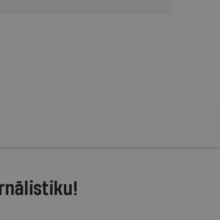
rnālistiku!
.