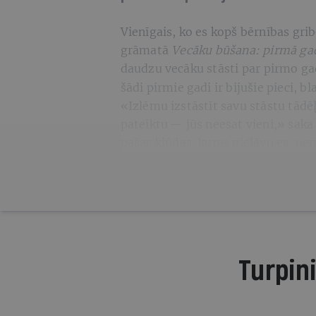
Vienīgais, ko es kopš bērnības gr
grāmatā
Vecāku būšana: pirmā gad
daudzu vecāku stāsti
par pirmo ga
šādi pirmie gadi ir bijušie pieci, bl
«Izlēmu izstāstīt savu stāstu tādēļ
pateiktu — jūs neesat vieni,» saka I
pašas kļūdas, kuras pieļāvu es, n
Turpini