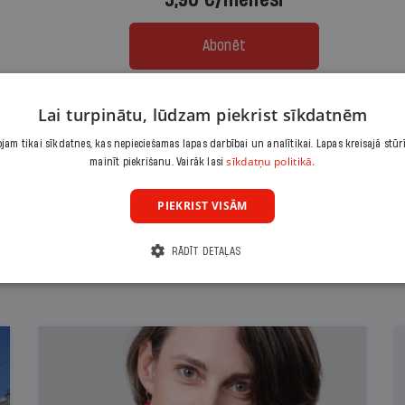
3,90 €/mēnesī
Abonēt
Citas abonēšanas iespējas meklē šeit
Lai turpinātu, lūdzam piekrist sīkdatnēm
am tikai sīkdatnes, kas nepieciešamas lapas darbībai un analītikai. Lapas kreisajā stūr
sīkdatņu politikā.
mainīt piekrišanu. Vairāk lasi
PIEKRIST VISĀM
RĀDĪT DETAĻAS