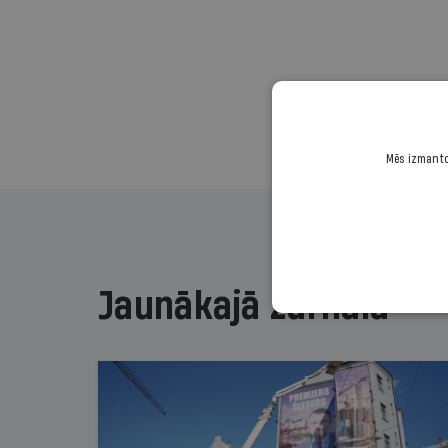
Mēs izmantoj
Jaunākajā žurnālā