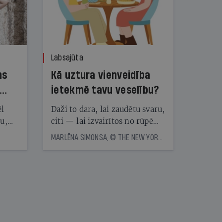
Labsajūta
ns
Kā uztura vienveidība
ietekmē tavu veselību?
ēl
Daži to dara, lai zaudētu svaru,
ju,
citi — lai izvairītos no rūpēm,
icas
kas saistītas ar ēdienreižu
MARLĒNA SIMONSA, © THE NEW YORK TIMES NEWS SERVICE
tītāju
plānošanu. Vai ir vērts katru
tēm
dienu ēst vienu un to pašu?
Eksperti skaidro, kā uztura
vienveidība ietekmē veselību
nāt
kad
v