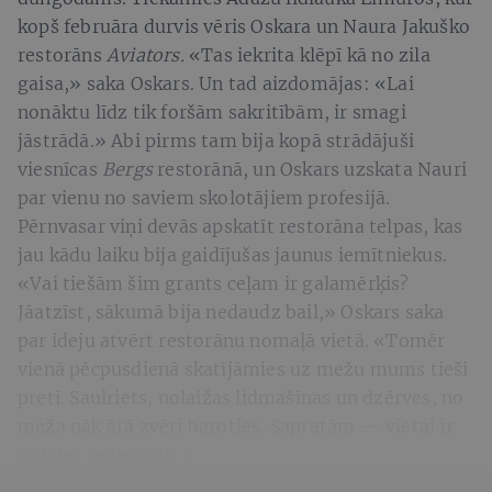
kopš februāra durvis vēris Oskara un Naura Jakuško
restorāns
Aviators.
«Tas iekrita klēpī kā no zila
gaisa,» saka Oskars. Un tad aizdomājas: «Lai
nonāktu līdz tik foršām sakritībām, ir smagi
jāstrādā.» Abi pirms tam bija kopā strādājuši
viesnīcas
Bergs
restorānā, un Oskars uzskata Nauri
par vienu no saviem skolotājiem profesijā.
Pērnvasar viņi devās apskatīt restorāna telpas, kas
jau kādu laiku bija gaidījušas jaunus iemītniekus.
«Vai tiešām šim grants ceļam ir galamērķis?
Jāatzīst, sākumā bija nedaudz bail,» Oskars saka
par ideju atvērt restorānu nomaļā vietā. «Tomēr
vienā pēcpusdienā skatījāmies uz mežu mums tieši
pretī. Saulriets, nolaižas lidmašīnas un dzērves, no
meža nāk ārā zvēri baroties. Sapratām — vietai ir
milzīgs potenciāls.»