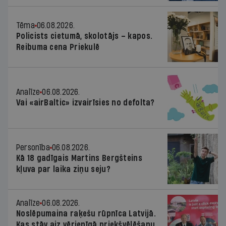
Tēma
06.08.2026.
Policists cietumā, skolotājs – kapos.
Reibuma cena Priekulē
Analīze
06.08.2026.
Vai «airBaltic» izvairīsies no defolta?
Personība
06.08.2026.
Kā 18 gadīgais Martins Bergšteins
kļuva par laika ziņu seju?
Analīze
06.08.2026.
Noslēpumaina raķešu rūpnīca Latvijā.
Kas stāv aiz vērienīgā priekšvēlēšanu