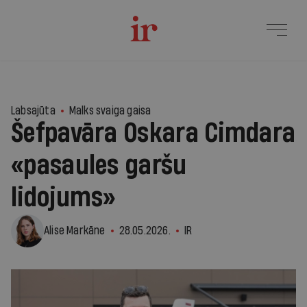
Labsajūta
Malks svaiga gaisa
Šefpavāra Oskara Cimdara
«pasaules garšu
lidojums»
Alise Markāne
28.05.2026.
IR