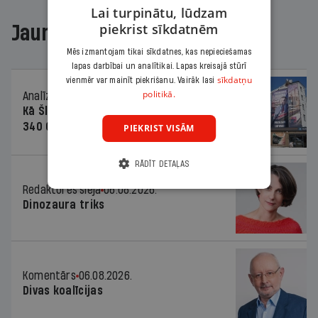
Lai turpinātu, lūdzam
piekrist sīkdatnēm
Jaunākajā žurnālā
Mēs izmantojam tikai sīkdatnes, kas nepieciešamas
lapas darbībai un analītikai. Lapas kreisajā stūrī
sīkdatņu
vienmēr var mainīt piekrišanu. Vairāk lasi
politikā.
Analīze
06.08.2026.
Kā Šlesera partija palika nesodīta par
340 000 vērtu reklāmas kampaņu
PIEKRIST VISĀM
RĀDĪT DETAĻAS
Redaktores sleja
06.08.2026.
Dinozaura triks
Komentārs
06.08.2026.
Divas koalīcijas