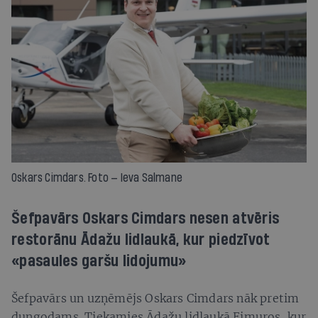
Oskars Cimdars. Foto — Ieva Salmane
Šefpavārs Oskars Cimdars nesen atvēris
restorānu Ādažu lidlaukā, kur piedzīvot
«pasaules garšu lidojumu»
Šefpavārs un uzņēmējs Oskars Cimdars nāk pretim
dungodams. Tiekamies Ādažu lidlaukā Eimuros, kur