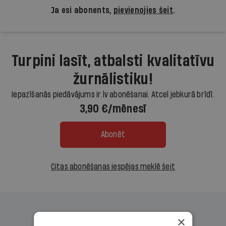
Ja esi abonents,
pievienojies šeit
.
Turpini lasīt, atbalsti kvalitatīvu
žurnālistiku!
Iepazīšanās piedāvājums ir.lv abonēšanai. Atcel jebkurā brīdī.
3,90 €/mēnesī
Abonēt
Citas abonēšanas iespējas meklē šeit
×