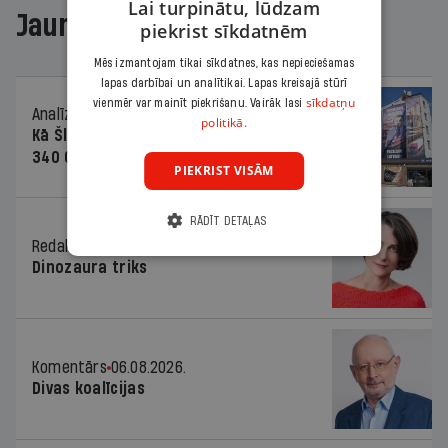
Lai turpinātu, lūdzam
Jaunākajā žurnālā
piekrist sīkdatnēm
Mēs izmantojam tikai sīkdatnes, kas nepieciešamas
lapas darbībai un analītikai. Lapas kreisajā stūrī
sīkdatņu
vienmēr var mainīt piekrišanu. Vairāk lasi
Analīze
06.08.2026.
politikā.
Kā Šlesera partija palika nesodīta par
340 000 vērtu reklāmas kampaņu
PIEKRIST VISĀM
RĀDĪT DETAĻAS
Redaktores sleja
06.08.2026.
Dinozaura triks
Komentārs
06.08.2026.
Divas koalīcijas