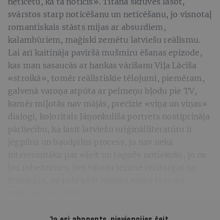
neticētu, ka tā noticis». Titāna skrūves lasot,
svārstos starp noticēšanu un neticēšanu, jo visnotaļ
romantiskais stāsts mijas ar absurdiem,
kalambūriem, maģiski zemētu latviešu reālismu.
Lai arī kaitināja paviršā mušmiru ēšanas epizode,
kas man sasaucās ar hankas vārīšanu Viļa Lācīša
«stroikā», tomēr reālistiskie tēlojumi, piemēram,
galvenā varoņa atpūta ar pelmeņu bļodu pie TV,
kamēr mīļotās nav mājās, precīzie «viņa un viņas»
dialogi, kolorītais Jāņonkulīša portrets nostiprināja
pārliecību, ka lasīt latviešu oriģinālliteratūru ir
jēgpilns un baudpilns process, jo nav nekā
interesantāka par «šeit un tagad» notiekošo, jo ne
jau robežzīmes, bet valoda iezīmē teritorijas un
literatūra, ne politiskie kuluāri mūsu tagadni
raksturo vistiešāk.
Ja esi abonents,
pievienojies šeit
.