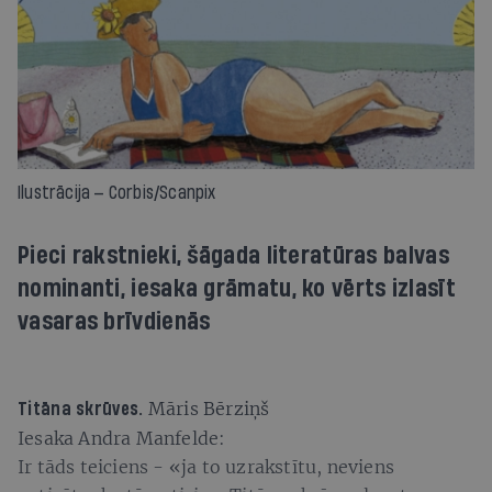
Ilustrācija — Corbis/Scanpix
Pieci rakstnieki, šāgada literatūras balvas
nominanti, iesaka grāmatu, ko vērts izlasīt
vasaras brīvdienās
Māris Bērziņš
Titāna skrūves.
Iesaka Andra Manfelde:
Ir tāds teiciens - «ja to uzrakstītu, neviens