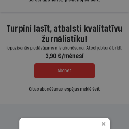
Turpini lasīt, atbalsti kvalitatīvu
žurnālistiku!
Iepazīšanās piedāvājums ir.lv abonēšanai. Atcel jebkurā brīdī.
3,90 €/mēnesī
Abonēt
Citas abonēšanas iespējas meklē šeit
×