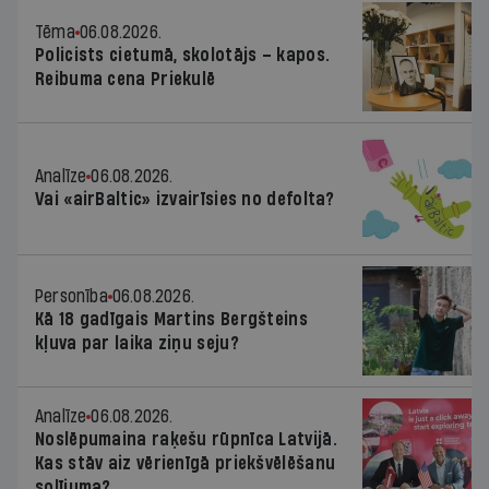
Tēma
06.08.2026.
Policists cietumā, skolotājs – kapos.
Reibuma cena Priekulē
Analīze
06.08.2026.
Vai «airBaltic» izvairīsies no defolta?
Personība
06.08.2026.
Kā 18 gadīgais Martins Bergšteins
kļuva par laika ziņu seju?
Analīze
06.08.2026.
Noslēpumaina raķešu rūpnīca Latvijā.
Kas stāv aiz vērienīgā priekšvēlēšanu
solījuma?