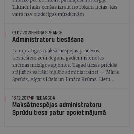
Tikmēr laiks cenšas izraut no rokām lietas, kas
vairs nav piederīgas mūsdienām
01.07.2020
INDRA SPRANCE
Administratoru tiesāšana
Ļaunprātīgos maksātnespējas procesos
tiesnešiem zem deguna gadiem īstenotas
shēmas milzīgos apjomos. Tagad tiesas priekšā
stājušies vairāki bijušie administratori — Māris
Sprūds, Aigars Lūsis un Ilmārs Krūms. Lietu
skata tiesnesis Imants Dzenis, kurš pats savulaik
pieņēmis lēmumus lietās, aiz kurām vīd
13.12.2017
IR REDAKCIJA
maksātnespējas shēmas. Vai šī administratoru
Maksātnespējas administratoru
krimināllieta tiesā neizčākstēs?
Sprūdu tiesa patur apcietinājumā