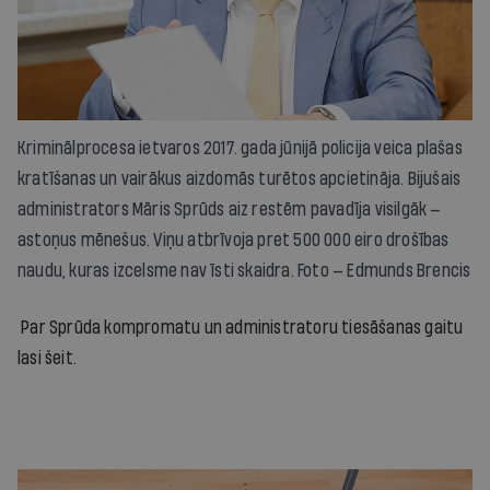
Kriminālprocesa ietvaros 2017. gada jūnijā policija veica plašas
kratīšanas un vairākus aizdomās turētos apcietināja. Bijušais
administrators Māris Sprūds aiz restēm pavadīja visilgāk —
astoņus mēnešus. Viņu atbrīvoja pret 500 000 eiro drošības
naudu, kuras izcelsme nav īsti skaidra. Foto — Edmunds Brencis
Par Sprūda kompromatu un administratoru tiesāšanas gaitu
lasi šeit.