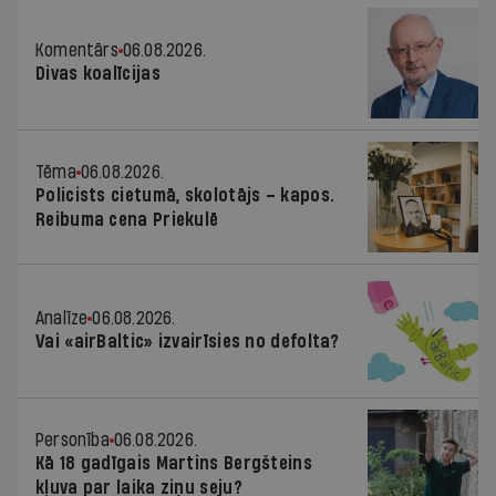
Komentārs
06.08.2026.
Divas koalīcijas
Tēma
06.08.2026.
Policists cietumā, skolotājs – kapos.
Reibuma cena Priekulē
Analīze
06.08.2026.
Vai «airBaltic» izvairīsies no defolta?
Personība
06.08.2026.
Kā 18 gadīgais Martins Bergšteins
kļuva par laika ziņu seju?