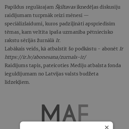
Papildus regulārajam
Šķiltavas
iknedēļas diskusiju
raidījumam turpmāk reizi mēnesī —
speciālizlaidumi, kuros padziļināti apspriedīsim
tēmas, kam veltīta īpaša uzmanība pētniecisko
rakstu sērijās žurnālā
Ir.
Labākais veids, kā atbalstīt šo podkāstu - abonēt
Ir
https://ir.lv/abonesana/zurnals-ir/
Raidījums tapis, pateicoties Mediju atbalsta fonda
ieguldījumam no Latvijas valsts budžeta
līdzekļiem.
×