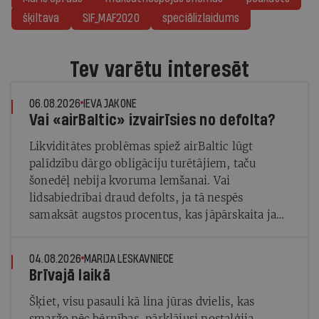
šķiltava
SIF_MAF2020
speciālizlaidums
Tev varētu interesēt
06.08.2026
IEVA JAKONE
Vai «airBaltic» izvairīsies no defolta?
Likviditātes problēmas spiež airBaltic lūgt
palīdzību dārgo obligāciju turētājiem, taču
šonedēļ nebija kvoruma lemšanai. Vai
lidsabiedrībai draud defolts, ja tā nespēs
samaksāt augstos procentus, kas jāpārskaita jau
trīs dienas pirms nākamās sapulces augusta
vidū?
04.08.2026
MARIJA LESKAVNIECE
Brīvajā laikā
Šķiet, visu pasauli kā lina jūras dvielis, kas
smaržo pēc bērnības, pārklājusi nostalģija.