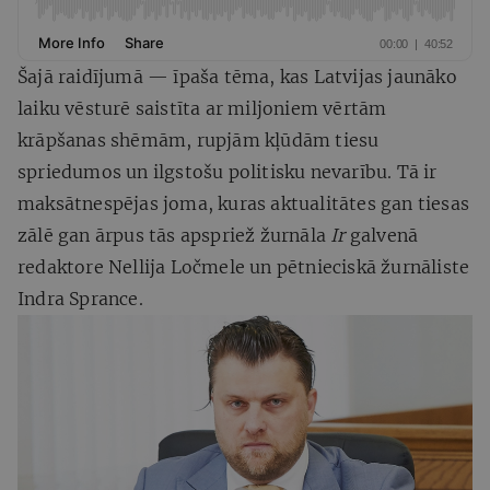
Šajā raidījumā — īpaša tēma, kas Latvijas jaunāko
laiku vēsturē saistīta ar miljoniem vērtām
krāpšanas shēmām, rupjām kļūdām tiesu
spriedumos un ilgstošu politisku nevarību. Tā ir
maksātnespējas joma, kuras aktualitātes gan tiesas
zālē gan ārpus tās apspriež žurnāla
Ir
galvenā
redaktore Nellija Ločmele un pētnieciskā žurnāliste
Indra Sprance.