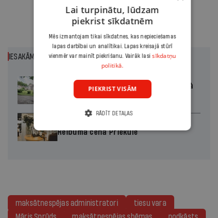
Lai turpinātu, lūdzam
piekrist sīkdatnēm
Mēs izmantojam tikai sīkdatnes, kas nepieciešamas
lapas darbībai un analītikai. Lapas kreisajā stūrī
sīkdatņu
IESAKĀM
vienmēr var mainīt piekrišanu. Vairāk lasi
politikā.
Kaucmindes pils atjaunotāja bez rozā
PIEKRIST VISĀM
brillēm
RĀDĪT DETAĻAS
Policists cietumā, skolotājs – kapos.
Reibuma cena Priekulē
maksātnespējas administratori
tiesu vara
Māris Sprūds
maksātnespējas shēmas
podkāsts