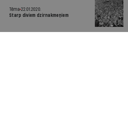
Tēma
22.01.2020.
Starp diviem dzirnakmeņiem
Par IR
Manifests
Ētikas kodekss
Pakalpojumu sniegšanas noteikumi