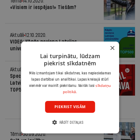
Tēma
14.10.2020.
«Visiem ir iespējas!» Tiešām?
Aktuāli
12.10.2020.
VIDEO: Kāpēc neviena Latvijas
×
universitāte nav pasaules TOP 500?
Lai turpinātu, lūdzam
piekrist sīkdatnēm
Aktuāli
11.10.2020.
Mēs izmantojam tikai sīkdatnes, kas nepieciešamas
Speciālizlaidums: Kāpēc neviena
lapas darbībai un analītikai. Lapas kreisajā stūrī
Latvijas universitāte nav pasaules
sīkdatņu
vienmēr var mainīt piekrišanu. Vairāk lasi
TOP500?
politikā.
PIEKRIST VISĀM
RĀDĪT DETAĻAS
Tēma
30.09.2020.