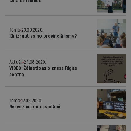
Ceļā uz izcilību
Tēma
23.09.2020.
Kā izrauties no provinciālisma?
Aktuāli
24.08.2020.
VIDEO: Žēlastības bizness Rīgas
centrā
Tēma
12.08.2020.
Neredzami un nesodāmi