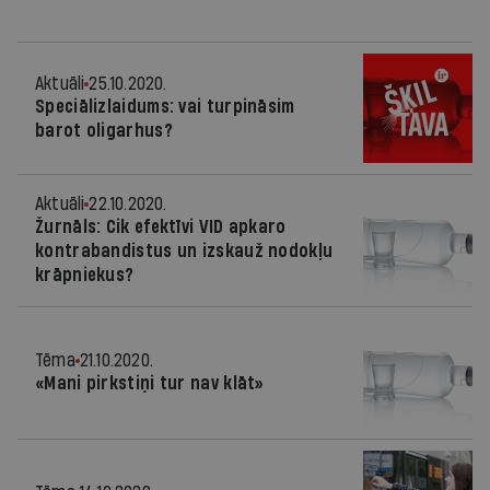
Aktuāli
25.10.2020.
Speciālizlaidums: vai turpināsim
barot oligarhus?
Aktuāli
22.10.2020.
Žurnāls: Cik efektīvi VID apkaro
kontrabandistus un izskauž nodokļu
krāpniekus?
Tēma
21.10.2020.
«Mani pirkstiņi tur nav klāt»