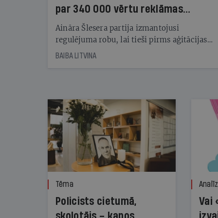
par 340 000 vērtu reklāmas
kampaņu
Aināra Šlesera partija izmantojusi
regulējuma robu, lai tieši pirms aģitācijas
starta izreklamētos par summu, kas
BAIBA LITVINA
pārsniedz trešdaļu no likumīgi atļautajiem
kampaņas tēriņiem. KNAB pārkāpumus
nekonstatē
Tēma
Analī
Policists cietumā,
Vai 
skolotājs – kapos.
izva