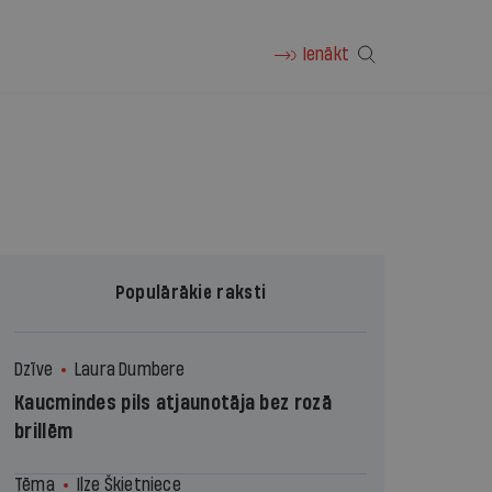
Ienākt
Populārākie raksti
Dzīve
Laura Dumbere
Kaucmindes pils atjaunotāja bez rozā
brillēm
Tēma
Ilze Šķietniece