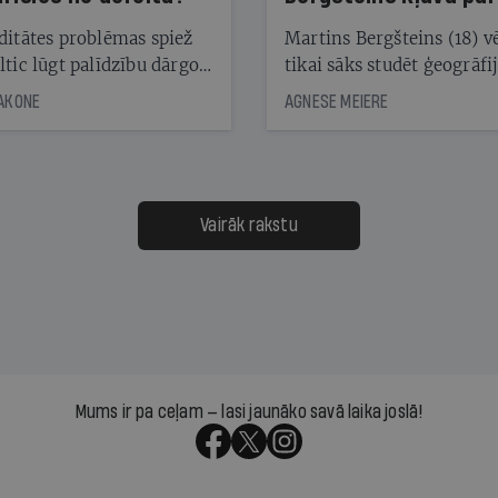
laika ziņu seju?
ditātes problēmas spiež
Martins Bergšteins (18) v
ltic lūgt palīdzību dārgo
tikai sāks studēt ģeogrāfi
āciju turētājiem, taču
bet viņa sacītajam jau uzt
JAKONE
AGNESE MEIERE
dēļ nebija kvoruma
tūkstošiem laika ziņu ska
nai. Vai lidsabiedrībai
Latvijā. Aiz dažām minū
 defolts, ja tā nespēs
televīzijas ēterā ir 11 gadi
ksāt augstos procentus,
uzcītīga darba, mammas
āpārskaita jau trīs dienas
atbalsts un drosme turpi
Vairāk rakstu
s nākamās sapulces
meteovērojumus arī tad, 
ta vidū?
šķiet, ka tie nevienam na
vajadzīgi
Mums ir pa ceļam — lasi jaunāko savā laika joslā!