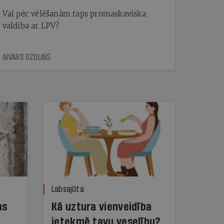
Vai pēc vēlēšanām taps promaskaviska
valdība ar LPV?
AIVARS OZOLIŅŠ
Labsajūta
ns
Kā uztura vienveidība
ietekmē tavu veselību?