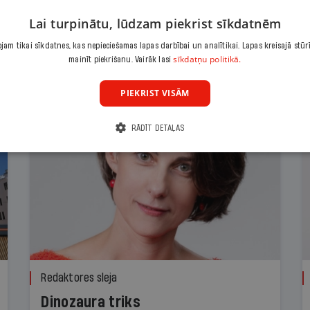
Lai turpinātu, lūdzam piekrist sīkdatnēm
am tikai sīkdatnes, kas nepieciešamas lapas darbībai un analītikai. Lapas kreisajā stūr
sīkdatņu politikā.
mainīt piekrišanu. Vairāk lasi
PIEKRIST VISĀM
RĀDĪT DETAĻAS
Redaktores sleja
Dinozaura triks