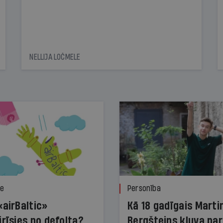
NELLIJA LOČMELE
ze
Personība
«airBaltic»
Kā 18 gadīgais Marti
irīsies no defolta?
Bergšteins kļuva par