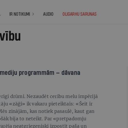
A
IR NOTIKUMI
AUDIO
OLIGARHU SARUNAS
vību
 mediju programmām — dāvana
cerīgi drūmi. Nezaudēt cerību melu impērijā
āju «zāģi» ik vakaru pieteiktais: «Šeit ir
ēs zinājām, kas notiek pasaulē, kaut gan
šāk bija to neteikt. Par «pretpadomju
arēja neatgriezeniski izpostīt paša un