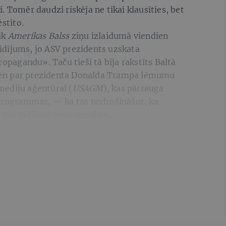
 Tomēr daudzi riskēja ne tikai klausīties, bet
ēstīto.
ik
Amerikas Balss
ziņu izlaidumā viendien
raidījums, jo ASV prezidents uzskata
ropagandu». Taču tieši tā bija rakstīts Baltā
en par prezidenta Donalda Trampa lēmumu
mediju aģentūrai (
USAGM
), kas pārrauga
 programmas, — ka tas nodrošināšot, ka
 par radikālo propagandu».