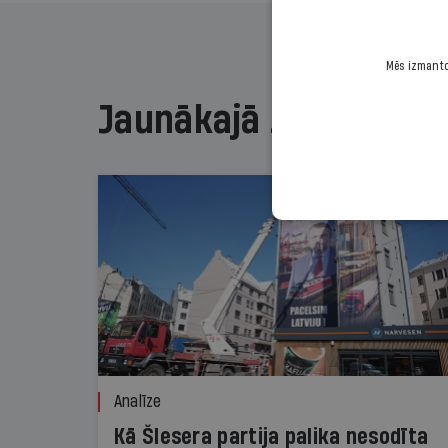
Mēs izmantoj
Jaunākajā žurnālā
Analīze
Kā Šlesera partija palika nesodīta