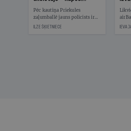
Reibuma cena Priekulē
Pēc kautiņa Priekules
Likvi
zaļumballē jauns policists ir
airBa
nonācis cietumā, bet
oblig
ILZE ŠĶIETNIECE
IEVA 
cienījams pedagogs — kapos.
šone
Tik traģiska ir izrādījusies
lemša
divu promiļu reibuma cena
draud
sama
kas j
pirm
augus