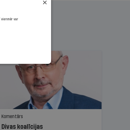
×
ī vienmēr var
Komentārs
Divas koalīcijas