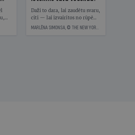
ēl
Daži to dara, lai zaudētu svaru,
ju,
citi — lai izvairītos no rūpēm,
icas
kas saistītas ar ēdienreižu
MARLĒNA SIMONSA, © THE NEW YORK TIMES NEWS SERVICE
tītāju
plānošanu. Vai ir vērts katru
tēm
dienu ēst vienu un to pašu?
Eksperti skaidro, kā uztura
vienveidība ietekmē veselību
nāt
kad
v