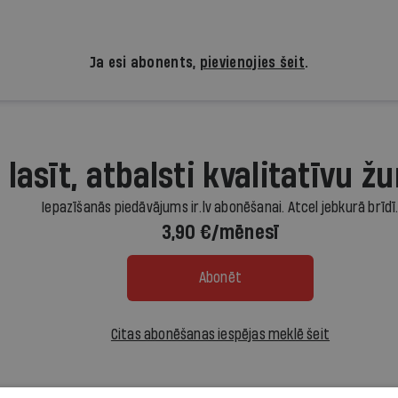
Ja esi abonents,
pievienojies šeit
.
 lasīt, atbalsti kvalitatīvu žu
Iepazīšanās piedāvājums ir.lv abonēšanai. Atcel jebkurā brīdī
3,90 €/mēnesī
Abonēt
Citas abonēšanas iespējas meklē šeit