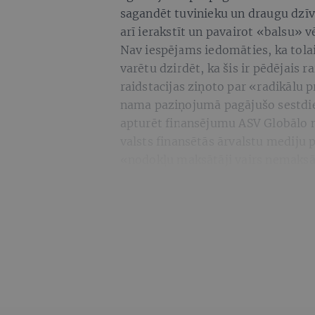
sagandēt tuvinieku un draugu dzīvi.
arī ierakstīt un pavairot «balsu» v
Nav iespējams iedomāties, ka tola
varētu dzirdēt, ka šis ir pēdējais 
raidstacijas ziņoto par «radikālu p
nama paziņojumā pagājušo sestdi
apturēt finansējumu ASV Globālo 
valsts finansētās ārvalstu mediju
«nodokļu maksātāji vairs nemaksā