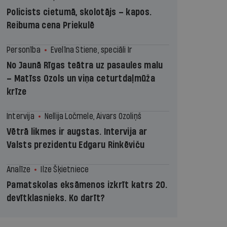
Policists cietumā, skolotājs – kapos.
Reibuma cena Priekulē
Personība
Evelīna Stiene, speciāli Ir
No Jaunā Rīgas teātra uz pasaules malu
– Matīss Ozols un viņa ceturtdaļmūža
krīze
Intervija
Nellija Ločmele, Aivars Ozoliņš
Vētrā likmes ir augstas. Intervija ar
Valsts prezidentu Edgaru Rinkēviču
Analīze
Ilze Šķietniece
Pamatskolas eksāmenos izkrīt katrs 20.
devītklasnieks. Ko darīt?