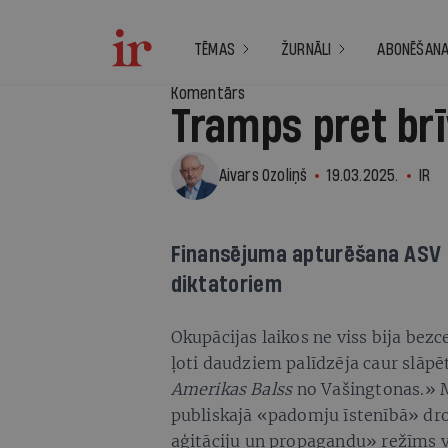
TĒMAS
ŽURNĀLI
ABONĒŠAN
Komentārs
Tramps pret brī
Aivars Ozoliņš
19.03.2025.
IR
Finansējuma apturēšana ASV
diktatoriem
12
Okupācijas laikos ne viss bija bez
ļoti daudziem palīdzēja caur slāpēt
Amerikas Balss
no Vašingtonas.» M
publiskajā «padomju īstenībā» dro
aģitāciju un propagandu» režīms v