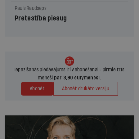
Pauls Raudseps
Pretestība pieaug
Iepazīšanās piedāvājums ir.lv abonēšanai - pirmie trīs
mēneši
par 3,90 eur/mēnesī.
Abonēt
Abonēt drukāto versiju