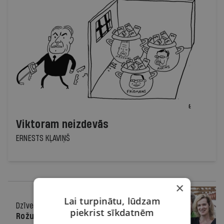
Viktoram neizdevās
ERNESTS KĻAVIŅŠ
×
Lai turpinātu, lūdzam
Dzīve
19.03.2025.
piekrist sīkdatnēm
Rožu cilts