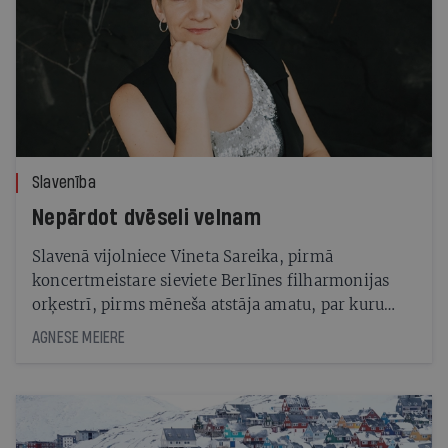
Slavenība
Nepārdot dvēseli velnam
Slavenā vijolniece Vineta Sareika, pirmā
koncertmeistare sieviete Berlīnes filharmonijas
orķestrī, pirms mēneša atstāja amatu, par kuru
bija sapņojusi kopš bērnības. «Nebiju gatava
AGNESE MEIERE
kompromisiem,» viņa saka