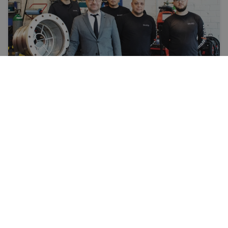
Veiksme
Nezināmā piesitiens
Pēc 19 gadu karjeras kāpiena Mārtiņš Pikšs nolēma
sevi pārbaudīt citos apstākļos. DAARD
Technologies strādā ar ideju iedzīvināšanu. «Līdz
šim nevienu ideju neesam atteikuši»
ALISE MARKĀNE