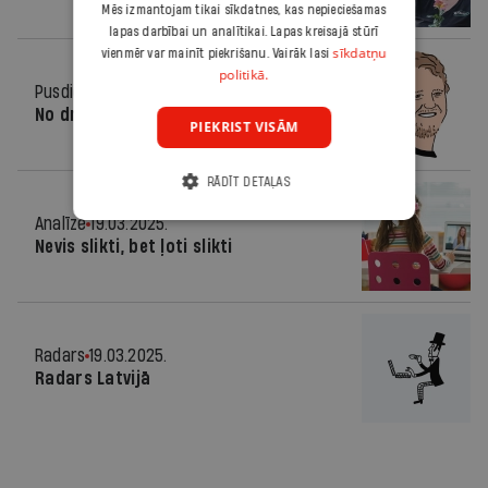
Mēs izmantojam tikai sīkdatnes, kas nepieciešamas
lapas darbībai un analītikai. Lapas kreisajā stūrī
sīkdatņu
vienmēr var mainīt piekrišanu. Vairāk lasi
politikā.
Pusdienās
19.03.2025.
No drauga par nodevēju
PIEKRIST VISĀM
RĀDĪT DETAĻAS
Analīze
19.03.2025.
Nevis slikti, bet ļoti slikti
Radars
19.03.2025.
Radars Latvijā