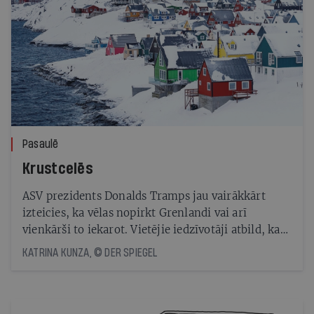
Pasaulē
Krustcelēs
ASV prezidents Donalds Tramps jau vairākkārt
izteicies, ka vēlas nopirkt Grenlandi vai arī
vienkārši to iekarot. Vietējie iedzīvotāji atbild, ka
viņu zeme nav izlikta pārdošanā, taču vienlaikus
KATRINA KUNZA, © DER SPIEGEL
cer, ka šī negaidītā uzmanība palīdzēs Grenlandei
izcīnīt vēl vairāk patstāvības no Dānijas