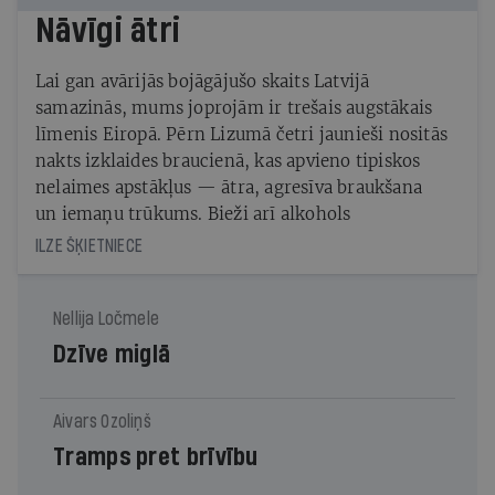
Nāvīgi ātri
Lai gan avārijās bojāgājušo skaits Latvijā
samazinās, mums joprojām ir trešais augstākais
līmenis Eiropā. Pērn Lizumā četri jaunieši nositās
nakts izklaides braucienā, kas apvieno tipiskos
nelaimes apstākļus — ātra, agresīva braukšana
un iemaņu trūkums. Bieži arī alkohols
ILZE ŠĶIETNIECE
Nellija Ločmele
Dzīve miglā
Aivars Ozoliņš
Tramps pret brīvību