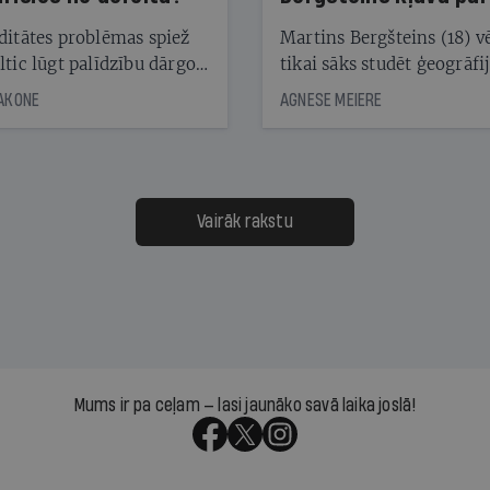
laika ziņu seju?
ditātes problēmas spiež
Martins Bergšteins (18) v
ltic lūgt palīdzību dārgo
tikai sāks studēt ģeogrāfi
āciju turētājiem, taču
bet viņa sacītajam jau uzt
JAKONE
AGNESE MEIERE
dēļ nebija kvoruma
tūkstošiem laika ziņu ska
nai. Vai lidsabiedrībai
Latvijā. Aiz dažām minū
 defolts, ja tā nespēs
televīzijas ēterā ir 11 gadi
ksāt augstos procentus,
uzcītīga darba, mammas
āpārskaita jau trīs dienas
atbalsts un drosme turpi
Vairāk rakstu
s nākamās sapulces
meteovērojumus arī tad, 
ta vidū?
šķiet, ka tie nevienam na
vajadzīgi
Mums ir pa ceļam — lasi jaunāko savā laika joslā!