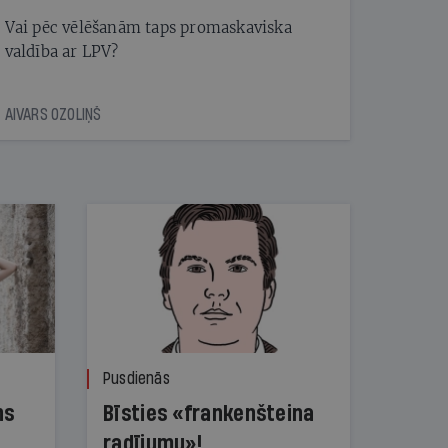
Vai pēc vēlēšanām taps promaskaviska
valdība ar LPV?
AIVARS OZOLIŅŠ
Pusdienās
ns
Bīsties «frankenšteina
radījumu»!