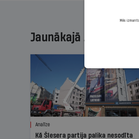
Mēs izmantoj
Jaunākajā žurnālā
Analīze
Kā Šlesera partija palika nesodīta