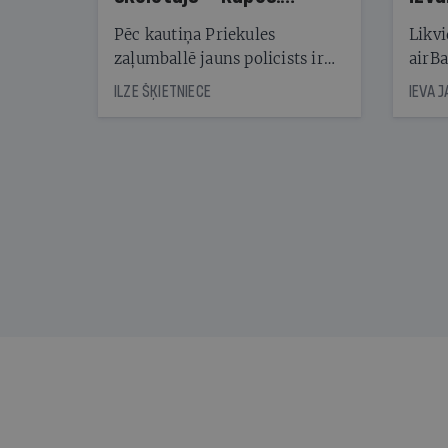
Reibuma cena Priekulē
Pēc kautiņa Priekules
Likvi
zaļumballē jauns policists ir
airBa
nonācis cietumā, bet
oblig
ILZE ŠĶIETNIECE
IEVA 
cienījams pedagogs — kapos.
šone
Tik traģiska ir izrādījusies
lemša
divu promiļu reibuma cena
draud
sama
kas j
pirm
augus