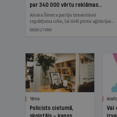
par 340 000 vērtu reklāmas
kampaņu
Aināra Šlesera partija izmantojusi
regulējuma robu, lai tieši pirms aģitācijas
starta izreklamētos par summu, kas
BAIBA LITVINA
pārsniedz trešdaļu no likumīgi atļautajiem
kampaņas tēriņiem. KNAB pārkāpumus
nekonstatē
Tēma
Analī
Policists cietumā,
Vai 
skolotājs – kapos.
izva