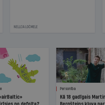
NELLIJA LOČMELE
ze
Personība
«airBaltic»
Kā 18 gadīgais Marti
irīsies no defolta?
Bergšteins kļuva par