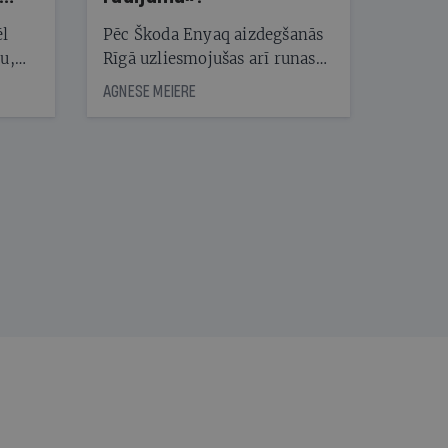
ēl
Pēc Škoda Enyaq aizdegšanās
ju,
Rīgā uzliesmojušas arī runas
icas
par elektroauto drošību.
AGNESE MEIERE
tītāju
Eksperts Kārlis Mendziņš
tēm
skaidro, kāpēc šis gadījums ir
īpašs un no kā jāuzmanās
patiesībā
nāt
kad
v