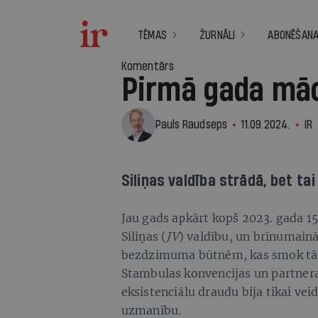
TĒMAS
ŽURNĀLI
ABONĒŠAN
Komentārs
Pirmā gada mā
Pauls Raudseps
11.09.2024.
IR
Siliņas valdība strādā, bet ta
Jau gads apkārt kopš 2023. gada 1
Siliņas (
JV
) valdību, un brīnumain
bezdzimuma būtnēm, kas smok tā s
Stambulas konvencijas un partnera
eksistenciālu draudu bija tikai vei
uzmanību.