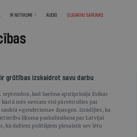
A
IR NOTIKUMI
AUDIO
OLIGARHU SARUNAS
cības
i ir grūtības izskaidrot savu darbu
5. septembra, kad Saeima apstiprināja Evikas
ā kārtā mēs neesam visi pārvērtušies par
auktā «genderisma» žņaugos. Izrādījies, ka
ttiecību likuma pasludināšana par Latvijai
ds, kā dažiem politiķiem piesaistīt sev lētu