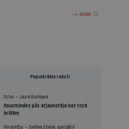
Ienākt
Populārākie raksti
Dzīve
Laura Dumbere
Kaucmindes pils atjaunotāja bez rozā
brillēm
Personība
Evelīna Stiene, speciāli Ir