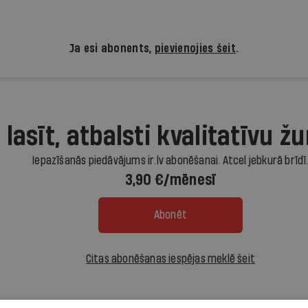
Ja esi abonents,
pievienojies šeit
.
 lasīt, atbalsti kvalitatīvu žu
Iepazīšanās piedāvājums ir.lv abonēšanai. Atcel jebkurā brīdī
3,90 €/mēnesī
Abonēt
Citas abonēšanas iespējas meklē šeit