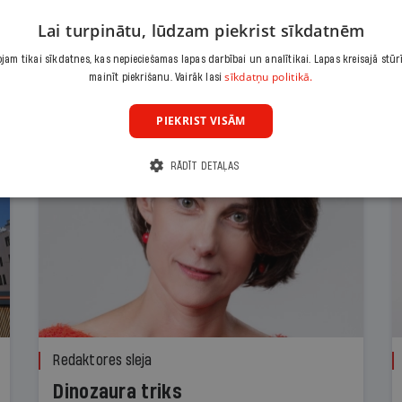
Lai turpinātu, lūdzam piekrist sīkdatnēm
am tikai sīkdatnes, kas nepieciešamas lapas darbībai un analītikai. Lapas kreisajā stūr
sīkdatņu politikā.
mainīt piekrišanu. Vairāk lasi
PIEKRIST VISĀM
RĀDĪT DETAĻAS
Redaktores sleja
Dinozaura triks