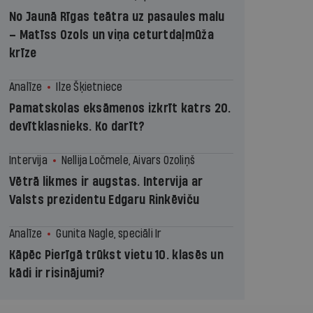
No Jaunā Rīgas teātra uz pasaules malu
– Matīss Ozols un viņa ceturtdaļmūža
krīze
Analīze
Ilze Šķietniece
Pamatskolas eksāmenos izkrīt katrs 20.
devītklasnieks. Ko darīt?
Intervija
Nellija Ločmele, Aivars Ozoliņš
Vētrā likmes ir augstas. Intervija ar
Valsts prezidentu Edgaru Rinkēviču
Analīze
Gunita Nagle, speciāli Ir
Kāpēc Pierīgā trūkst vietu 10. klasēs un
kādi ir risinājumi?