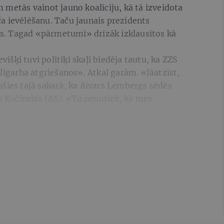
 metās vainot jauno koalīciju, kā tā izveidota
a ievēlēšanu. Taču jaunais prezidents
ārs. Tagad «pārmetumi» drīzāk izklausītos kā
šķi tuvi politiķi skaļi biedēja tautu, ka ZZS
oligarha atgriešanos». Atkal garām. «Jāatzīst,
ušies tajā sakarā, ka Aivars Lembergs sēdēs
is Kučinskis (AS). «Tā nenotiek, kā mēs