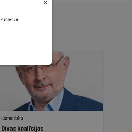
×
ī vienmēr var
Komentārs
Divas koalīcijas