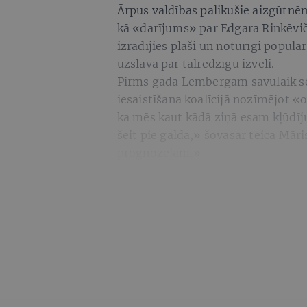
Ārpus valdības palikušie aizgūtnēm
kā «darījums» par Edgara Rinkēvič
izrādījies plaši un noturīgi popul
uzslava par tālredzīgu izvēli.
Pirms gada Lembergam savulaik sevi
iesaistīšana koalīcijā nozīmējot «
ka mēs kaut kādā ziņā esam kļūdīj
šeit pie galda,» šovasar teica Mār
prognozējām.»