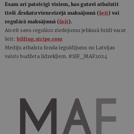
Esam arī pateicīgi visiem, kas gatavi atbalstīt
tieši
Ārskatu
vienreizējā maksājumā (
šeit
) vai
regulārā maksājumā (
šeit
).
Atcelt savu regulāro ziedojumu jebkurā brīdī varat
šeit:
billing.stripe.com
Mediju atbalsta fonda ieguldījums no Latvijas
valsts budžeta līdzekļiem. #SIF_MAF2024