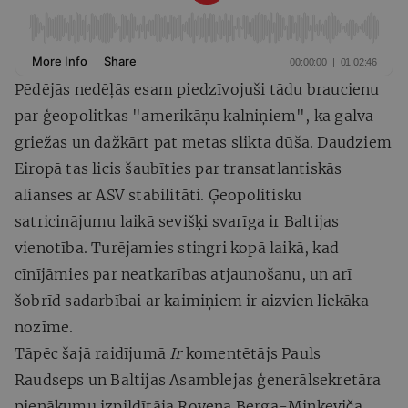
Pēdējās nedēļās esam piedzīvojuši tādu braucienu
par ģeopolitkas "amerikāņu kalniņiem", ka galva
griežas un dažkārt pat metas slikta dūša. Daudziem
Eiropā tas licis šaubīties par transatlantiskās
alianses ar ASV stabilitāti. Ģeopolitisku
satricinājumu laikā sevišķi svarīga ir Baltijas
vienotība. Turējamies stingri kopā laikā, kad
cīnījāmies par neatkarības atjaunošanu, un arī
šobrīd sadarbībai ar kaimiņiem ir aizvien liekāka
nozīme.
Tāpēc šajā raidījumā
Ir
komentētājs Pauls
Raudseps un Baltijas Asamblejas ģenerālsekretāra
pienākumu izpildītāja Rovena Berga-Minkeviča