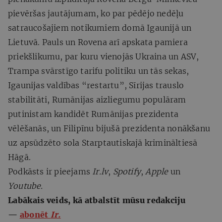
pievēršas jautājumam, ko par pēdējo nedēļu
satraucošajiem notikumiem domā Igaunijā un
Lietuvā. Pauls un Rovena arī apskata pamiera
priekšlikumu, par kuru vienojās Ukraina un ASV,
Trampa svārstīgo tarifu politiku un tās sekas,
Igaunijas valdības “restartu”, Sīrijas trauslo
stabilitāti, Rumānijas aizliegumu populāram
putinistam kandidēt Rumānijas prezidenta
vēlēšanās, un Filipīnu bijušā prezidenta nonākšanu
uz apsūdzēto sola Starptautiskajā krimināltiesā
Hāgā.
Podkāsts ir pieejams
Ir.lv
,
Spotify
,
Apple
un
Youtube.
Labākais veids, kā atbalstīt mūsu redakciju
—
abonēt
Ir.