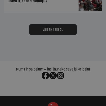
Rakstu, tātad domāju?
Vairāk rakstu
Mums ir pa ceļam — lasi jaunāko savā laika joslā!