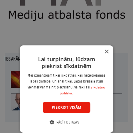
×
Lai turpinātu, lūdzam
IESAKĀM
piekrist sīkdatnēm
Mēs izmantojam tikai sīkdatnes, kas nepieciešamas
Ārskatā: Haoss ap Seutu
lapas darbībai un analītikai. Lapas kreisajā stūrī
sīkdatņu
vienmēr var mainīt piekrišanu. Vairāk lasi
politikā.
Divas koalīcijas
PIEKRIST VISĀM
RĀDĪT DETAĻAS