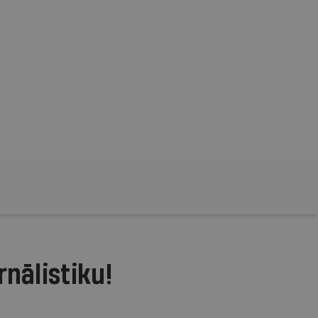
rnālistiku!
.