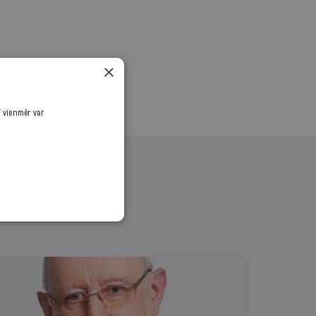
×
ī vienmēr var