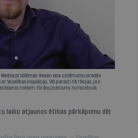
ra Medņa problēmas. Nesen viņa uzņēmumu ieradās
Veselības inspekciju. VID parasti tā rīkojas, ja ir
aksāšanas riskiem. Ekrānuzņēmums no Facebook
u laiku atjaunos ētikas pārkāpumu dēļ
edņa lietā jauns pavērsiens — Veselības