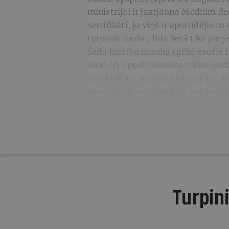
ministrijai ir jāatjauno Mednim d
sertifikāti, jo viņš ir apstrīdējis
turpināt darbu, līdz lietā tiks pie
Šādu kārtību nosaka spēkā esošie 
Meri (
JV
) profesionālās ētikas p
pašreizējais regulējums ļauj ārst
savas tiesības pārsūdzēt nelabvēlī
Ministrija sola šo kārtību mainīt.
Turpini