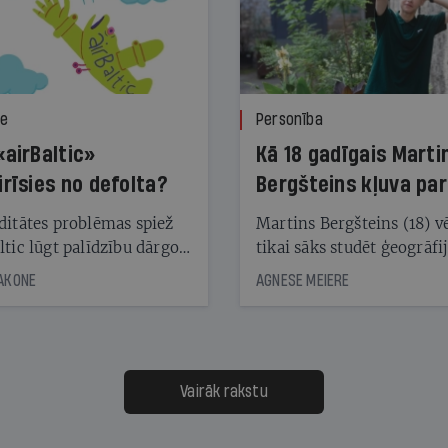
ze
Personība
«airBaltic»
Kā 18 gadīgais Marti
irīsies no defolta?
Bergšteins kļuva par
laika ziņu seju?
ditātes problēmas spiež
Martins Bergšteins (18) v
ltic lūgt palīdzību dārgo
tikai sāks studēt ģeogrāfi
āciju turētājiem, taču
bet viņa sacītajam jau uzt
JAKONE
AGNESE MEIERE
dēļ nebija kvoruma
tūkstošiem laika ziņu ska
nai. Vai lidsabiedrībai
Latvijā. Aiz dažām minū
 defolts, ja tā nespēs
televīzijas ēterā ir 11 gadi
ksāt augstos procentus,
uzcītīga darba, mammas
āpārskaita jau trīs dienas
atbalsts un drosme turpi
Vairāk rakstu
s nākamās sapulces
meteovērojumus arī tad, 
ta vidū?
šķiet, ka tie nevienam na