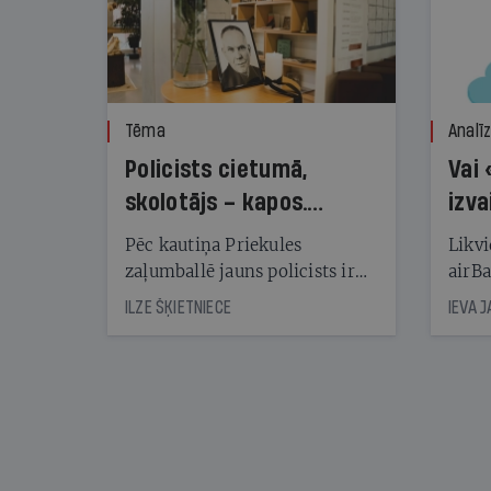
Tēma
Analī
Policists cietumā,
Vai 
skolotājs – kapos.
izva
Reibuma cena Priekulē
Pēc kautiņa Priekules
Likvi
zaļumballē jauns policists ir
airBa
nonācis cietumā, bet
oblig
ILZE ŠĶIETNIECE
IEVA 
cienījams pedagogs — kapos.
šone
Tik traģiska ir izrādījusies
lemša
divu promiļu reibuma cena
draud
sama
kas j
pirm
augus