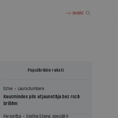
Ienākt
Populārākie raksti
Dzīve
Laura Dumbere
Kaucmindes pils atjaunotāja bez rozā
brillēm
Personība
Evelīna Stiene, speciāli Ir