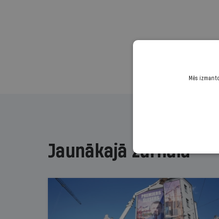
Mēs izmantoj
Jaunākajā žurnālā