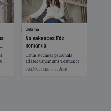
Veiksme
ns
No vakances līdz
komandai
ēl
Danas Kocānes personāla
ju,
atlases uzņēmums Teamence
icas
savieno īstos uzņēmumus ar
EVELĪNA STIENE, SPECIĀLI IR
tītāju
īstajiem cilvēkiem
tēm
nāt
kad
v