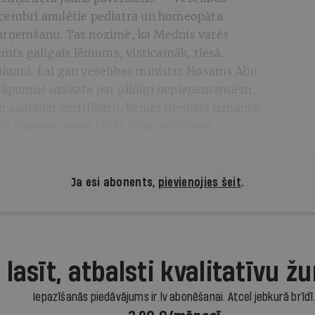
ecembrī anulētie pediatra un homeopāta
 to atņemšanu. Tas nozīmē, ka Mednis varēs
ņemts galīgais lēmums, visticamāk, tiesā.
likumi. Lai gan veselības ministrs Hosams Abu
ārkāpumus uzskata par pilnīgi nepieņemamiem,
am saglabāt sertifikātu, kamēr mediķis izmanto
go lēmumu visās trijās tiesu instancēs.
Ja esi abonents,
pievienojies šeit
.
 lasīt, atbalsti kvalitatīvu žu
Iepazīšanās piedāvājums ir.lv abonēšanai. Atcel jebkurā brīdī