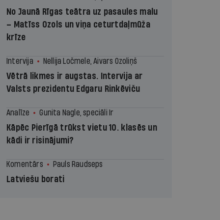
No Jaunā Rīgas teātra uz pasaules malu
– Matīss Ozols un viņa ceturtdaļmūža
krīze
Intervija
Nellija Ločmele, Aivars Ozoliņš
Vētrā likmes ir augstas. Intervija ar
Valsts prezidentu Edgaru Rinkēviču
Analīze
Gunita Nagle, speciāli Ir
Kāpēc Pierīgā trūkst vietu 10. klasēs un
kādi ir risinājumi?
Komentārs
Pauls Raudseps
Latviešu borati