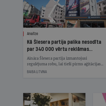
Analīze
Kā Šlesera partija palika nesodīta
par 340 000 vērtu reklāmas
kampaņu
Aināra Šlesera partija izmantojusi
regulējuma robu, lai tieši pirms aģitācijas
starta izreklamētos par summu, kas
BAIBA LITVINA
pārsniedz trešdaļu no likumīgi atļautajiem
kampaņas tēriņiem. KNAB pārkāpumus
nekonstatē