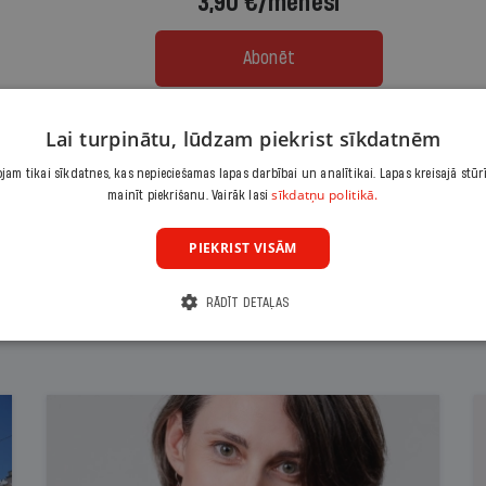
3,90 €/mēnesī
Abonēt
Citas abonēšanas iespējas meklē šeit
Lai turpinātu, lūdzam piekrist sīkdatnēm
am tikai sīkdatnes, kas nepieciešamas lapas darbībai un analītikai. Lapas kreisajā stūr
sīkdatņu politikā.
mainīt piekrišanu. Vairāk lasi
PIEKRIST VISĀM
RĀDĪT DETAĻAS