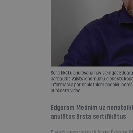
Sertifikātu anulēšana nav vienīgās Edga
pārbaudīt Valsts ieņēmumu dienests kopā ar 
informācija par nopietniem nodokļu nem
publicēta video
Edgaram Mednim uz nenoteikt
anulētos ārsta sertifikātus
Daudz apspriestajā ārsta Edgara M