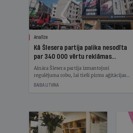
Analīze
Kā Šlesera partija palika nesodīta
par 340 000 vērtu reklāmas
kampaņu
Aināra Šlesera partija izmantojusi
regulējuma robu, lai tieši pirms aģitācijas
starta izreklamētos par summu, kas
BAIBA LITVINA
pārsniedz trešdaļu no likumīgi atļautajiem
kampaņas tēriņiem. KNAB pārkāpumus
nekonstatē