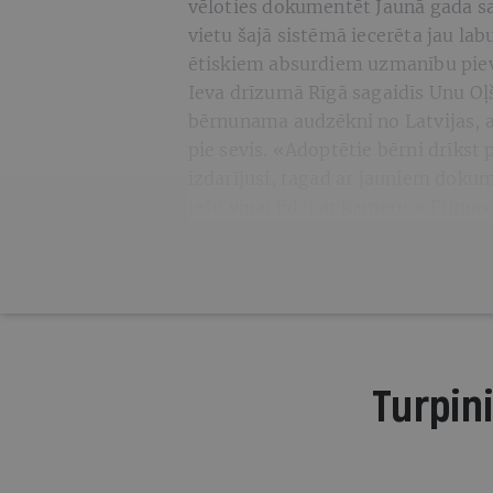
vēloties dokumentēt Jaunā gada sa
vietu šajā sistēmā iecerēta jau la
ētiskiem absurdiem uzmanību piev
Ieva drīzumā Rīgā sagaidīs Unu Oļ
bērnunama audzēkni no Latvijas, a
pie sevis. «Adoptētie bērni drīkst p
izdarījusi, tagad ar jauniem doku
iešu viņai līdzi ar kameru.» Fil
Turpini