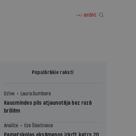
Ienākt
Populārākie raksti
Dzīve
Laura Dumbere
Kaucmindes pils atjaunotāja bez rozā
brillēm
Analīze
Ilze Šķietniece
Pamatskolas eksāmenos izkrīt katrs 20.