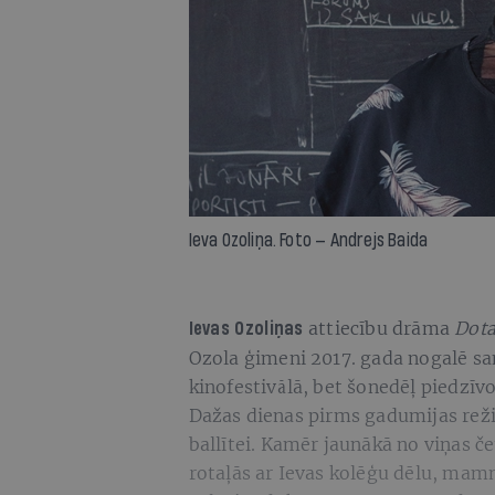
Ieva Ozoliņa. Foto — Andrejs Baida
attiecību drāma
Dota
Ievas Ozoliņas
Ozola ģimeni 2017. gada nogalē s
kinofestivālā, bet šonedēļ piedzīvo
Dažas dienas pirms gadumijas reži
ballītei. Kamēr jaunākā no viņas 
rotaļās ar Ievas kolēģu dēlu, mam