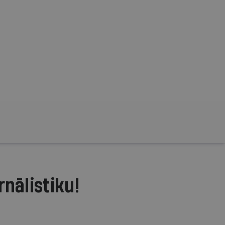
rnālistiku!
.