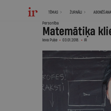
TĒMAS
ŽURNĀLI
ABONĒŠAN
Personība
Matemātiķa kli
Ieva Puķe
03.01.2018.
IR