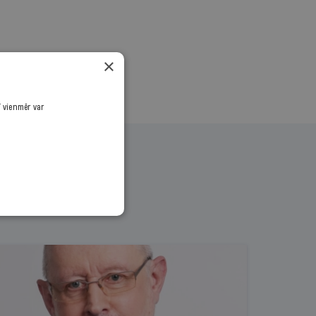
×
ī vienmēr var