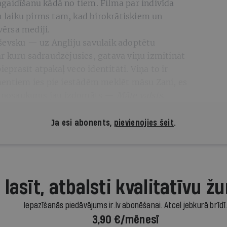
gaidīšanu kādā no tiem. Filma par indivīda
bu laiku pirms tam, kad birokrātiskiem un
ērsa mediji.
ševsku — uz Angliju savulaik adoptētu
r kuru sadraudzējusies, gatava viņu izmitināt
ieprasīt atpakaļ veco identitāti. Viņa to ir
mentiem ies pie iestādēm meklēt māsu Zani, es
mas nosaukums jau izdomāts —
Māte valsts
.
Ja esi abonents,
pievienojies šeit
.
 lasīt, atbalsti kvalitatīvu žu
Iepazīšanās piedāvājums ir.lv abonēšanai. Atcel jebkurā brīdī
3,90 €/mēnesī