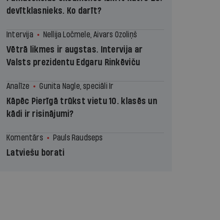
devītklasnieks. Ko darīt?
Intervija
Nellija Ločmele, Aivars Ozoliņš
Vētrā likmes ir augstas. Intervija ar
Valsts prezidentu Edgaru Rinkēviču
Analīze
Gunita Nagle, speciāli Ir
Kāpēc Pierīgā trūkst vietu 10. klasēs un
kādi ir risinājumi?
Komentārs
Pauls Raudseps
Latviešu borati