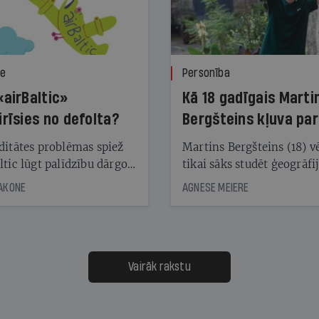
ze
Personība
«airBaltic»
Kā 18 gadīgais Marti
irīsies no defolta?
Bergšteins kļuva par
laika ziņu seju?
ditātes problēmas spiež
Martins Bergšteins (18) v
ltic lūgt palīdzību dārgo
tikai sāks studēt ģeogrāfi
āciju turētājiem, taču
bet viņa sacītajam jau uzt
JAKONE
AGNESE MEIERE
dēļ nebija kvoruma
tūkstošiem laika ziņu ska
nai. Vai lidsabiedrībai
Latvijā. Aiz dažām minū
 defolts, ja tā nespēs
televīzijas ēterā ir 11 gadi
ksāt augstos procentus,
uzcītīga darba, mammas
āpārskaita jau trīs dienas
atbalsts un drosme turpi
Vairāk rakstu
s nākamās sapulces
meteovērojumus arī tad, 
ta vidū?
šķiet, ka tie nevienam na
vajadzīgi