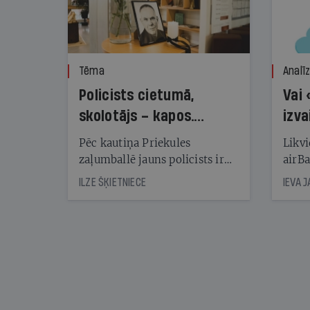
Tēma
Analī
Policists cietumā,
Vai 
skolotājs – kapos.
izva
Reibuma cena Priekulē
Pēc kautiņa Priekules
Likvi
zaļumballē jauns policists ir
airBa
nonācis cietumā, bet
oblig
ILZE ŠĶIETNIECE
IEVA 
cienījams pedagogs — kapos.
šone
Tik traģiska ir izrādījusies
lemša
divu promiļu reibuma cena
draud
sama
kas j
pirm
augus