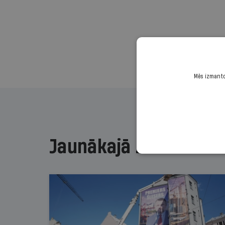
Mēs izmantoj
Jaunākajā žurnālā