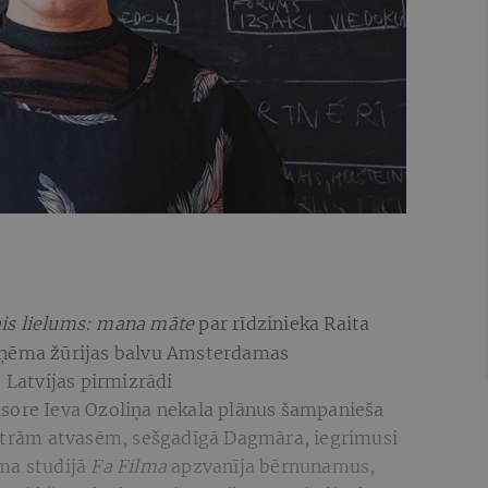
is lielums: mana māte
par rīdzinieka Raita
aņēma žūrijas balvu Amsterdamas
 Latvijas pirmizrādi
sore Ieva Ozoliņa nekala plānus šampanieša
četrām atvasēm, sešgadīgā Dagmāra, iegrimusi
ma studijā
Fa Filma
apzvanīja bērnunamus,