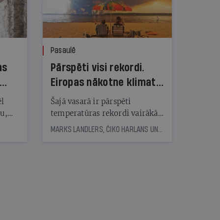
Pasaulē
ns
Pārspēti visi rekordi.
Eiropas nākotne klimata
pārmaiņu ugunīs
ēl
Šajā vasarā ir pārspēti
ju,
temperatūras rekordi vairākās
icas
Eiropas valstīs. Plosās milzīgi
MARKS LANDLERS, ČIKO HARLANS UN REIMONDS DŽUNS, © THE NEW YORK TIMES NEWS SERVICE
tītāju
mežu ugunsgrēki. Eksperti
tēm
brīdina: nākotne būs vēl
skarbāka
nāt
kad
v