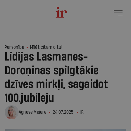
4
Personība
Mīlēt citam citu!
Lidijas Lasmanes-
Doroņinas spilgtākie
dzīves mirkļi, sagaidot
100.jubileju
Agnese Meiere
24.07.2025.
IR