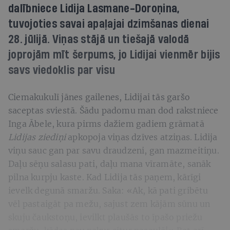
dalībniece Lidija Lasmane-Doroņina,
tuvojoties savai apaļajai dzimšanas dienai
28. jūlijā. Viņas stājā un tiešajā valodā
joprojām mīt šerpums, jo Lidijai vienmēr bijis
savs viedoklis par visu
Ciemakukulī jānes gailenes, Lidijai tās garšo
saceptas sviestā. Šādu padomu man dod rakstniece
Inga Ābele, kura pirms dažiem gadiem grāmatā
Lidijas ziediņi
apkopoja viņas dzīves atziņas. Lidija
viņu sauc gan par savu draudzeni, gan mazmeitiņu.
Daļu sēņu salasu pati, daļu mana vīramāte, sanāk
pilna kurpju kaste. Kad Lidija tās paņem, kārīgi
ievelk degunā smaržu. Saka: «Ak, kā pati gribētu
vēl pastaigāt pa mežu, sajust zem kājām sūnu un
skuju čaukstoņu, ievilkt plaušās to īpašo priežu