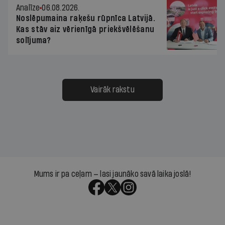
Analīze
06.08.2026.
Noslēpumaina raķešu rūpnīca Latvijā.
Kas stāv aiz vērienīgā priekšvēlēšanu
solījuma?
Vairāk rakstu
Mums ir pa ceļam — lasi jaunāko savā laika joslā!