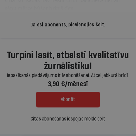
smaržu, kādas nav nekur citur pasaulē!» Bet arī
sēņu mērce būšot brīnišķīga.
Ja esi abonents,
pievienojies šeit
.
Turpini lasīt, atbalsti kvalitatīvu
žurnālistiku!
Iepazīšanās piedāvājums ir.lv abonēšanai. Atcel jebkurā brīdī.
3,90 €/mēnesī
Abonēt
Citas abonēšanas iespējas meklē šeit