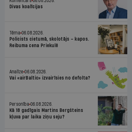
Komentārs
06.08.2026.
Divas koalīcijas
Tēma
06.08.2026.
Policists cietumā, skolotājs – kapos.
Reibuma cena Priekulē
Analīze
06.08.2026.
Vai «airBaltic» izvairīsies no defolta?
Personība
06.08.2026.
Kā 18 gadīgais Martins Bergšteins
kļuva par laika ziņu seju?