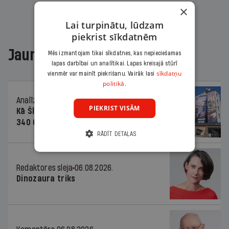
×
Lai turpinātu, lūdzam
piekrist sīkdatnēm
Jaunākajā žurnālā
Mēs izmantojam tikai sīkdatnes, kas nepieciešamas
lapas darbībai un analītikai. Lapas kreisajā stūrī
sīkdatņu
vienmēr var mainīt piekrišanu. Vairāk lasi
politikā.
Analīze
06.08.2026.
PIEKRIST VISĀM
Kā Šlesera partija palika nesodīta par
340 000 vērtu reklāmas kampaņu
RĀDĪT DETAĻAS
Redaktores sleja
06.08.2026.
Dinozaura triks