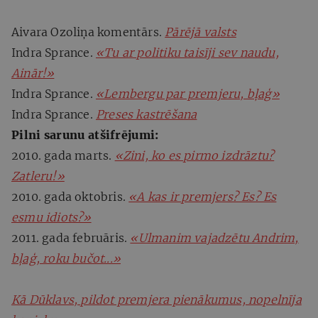
Aivara Ozoliņa komentārs.
Pārējā valsts
Indra Sprance.
«Tu ar politiku taisīji sev naudu,
Ainār!»
Indra Sprance.
«Lembergu par premjeru, bļaģ»
Indra Sprance.
Preses kastrēšana
Pilni sarunu atšifrējumi:
2010. gada marts.
«Zini, ko es pirmo izdrāztu?
Zatleru!»
2010. gada oktobris.
«A kas ir premjers? Es? Es
esmu idiots?»
2011. gada februāris.
«Ulmanim vajadzētu Andrim,
bļaģ, roku bučot...»
Kā Dūklavs, pildot premjera pienākumus, nopelnīja