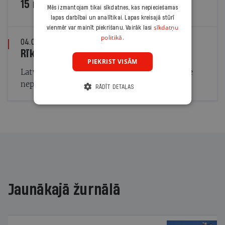
15 raksti no 15 gadiem
Mēs izmantojam tikai sīkdatnes, kas nepieciešamas
lapas darbībai un analītikai. Lapas kreisajā stūrī
sīkdatņu
vienmēr var mainīt piekrišanu. Vairāk lasi
politikā.
04.06.2014
AIVARS OZOLIŅŠ
Rīkojums nr.2 turpinās
PIEKRIST VISĀM
Latvija mainās uz labu, taču vēsturei nolemtie
nepadodas
RĀDĪT DETAĻAS
Jaunākajā žurnālā