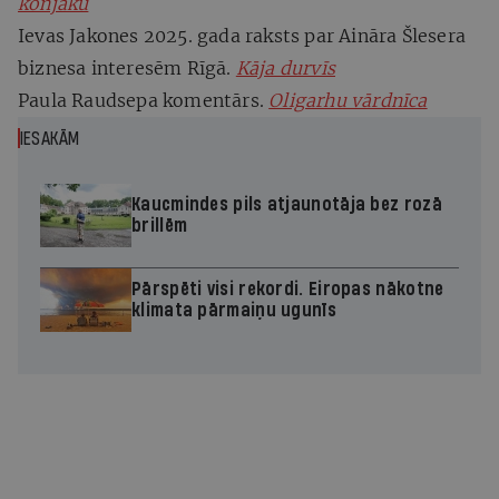
konjaku
Ievas Jakones 2025. gada raksts par Aināra Šlesera
biznesa interesēm Rīgā.
Kāja durvīs
Paula Raudsepa komentārs.
Oligarhu vārdnīca
IESAKĀM
Kaucmindes pils atjaunotāja bez rozā
brillēm
Pārspēti visi rekordi. Eiropas nākotne
klimata pārmaiņu ugunīs