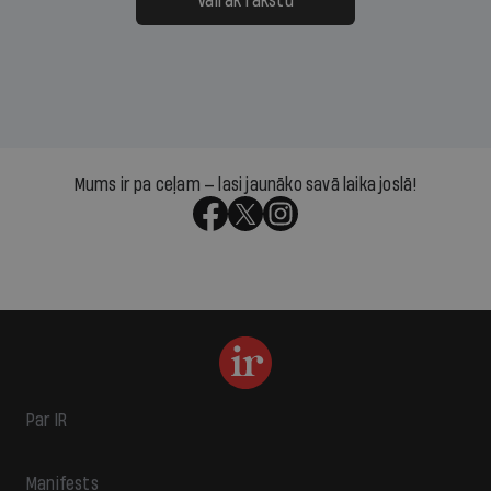
Vairāk rakstu
Mums ir pa ceļam — lasi jaunāko savā laika joslā!
Par IR
Manifests