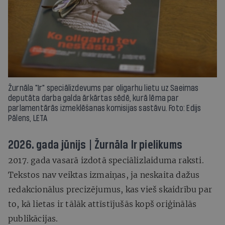
Žurnāla "Ir" speciālizdevums par oligarhu lietu uz Saeimas
deputāta darba galda ārkārtas sēdē, kurā lēma par
parlamentārās izmeklēšanas komisijas sastāvu. Foto: Edijs
Pālens, LETA
2026. gada jūnijs | Žurnāla Ir pielikums
2017. gada vasarā izdotā speciālizlaiduma raksti.
Tekstos nav veiktas izmaiņas, ja neskaita dažus
redakcionālus precizējumus, kas vieš skaidrību par
to, kā lietas ir tālāk attīstījušās kopš oriģinālās
publikācijas.