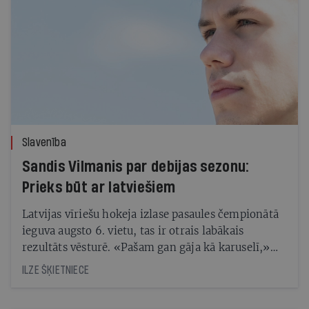
Slavenība
Sandis Vilmanis par debijas sezonu:
Prieks būt ar latviešiem
Latvijas vīriešu hokeja izlase pasaules čempionātā
ieguva augsto 6. vietu, tas ir otrais labākais
rezultāts vēsturē. «Pašam gan gāja kā karuselī,»
vērtē uzbrucējs Sandis Vilmanis (22), kurš turnīra
ILZE ŠĶIETNIECE
beigās kļuva par vienu no trim vērtīgākajiem
komandas spēlētājiem