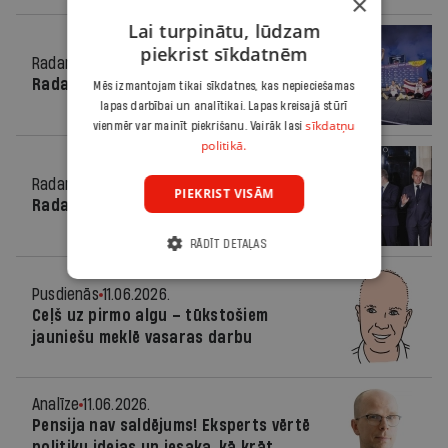
×
Lai turpinātu, lūdzam
piekrist sīkdatnēm
Radars
11.06.2026.
Radars Latvijā
Mēs izmantojam tikai sīkdatnes, kas nepieciešamas
lapas darbībai un analītikai. Lapas kreisajā stūrī
sīkdatņu
vienmēr var mainīt piekrišanu. Vairāk lasi
politikā.
Radars
11.06.2026.
PIEKRIST VISĀM
Radars pasaulē
RĀDĪT DETAĻAS
Pusdienās
11.06.2026.
Ceļš uz pirmo algu – tūkstošiem
jauniešu meklē vasaras darbu
Analīze
11.06.2026.
Pensija nav saldējums! Eksperts vērtē
politiķu idejas un iesaka, kā krāt