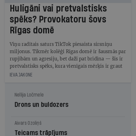
Huligāni vai pretvalstisks
spēks? Provokatoru šovs
Rīgas domē
Viņu radītais saturs TikTok piesaista sirsniņu
miljonus. Tikmēr kolēģi Rīgas domē ir šausmās par
rupjībām un agresiju, bet daži pat brīdina — šis ir
pretvalstisks spēks, kura vienīgais mērķis ir graut
IEVA JAKONE
Nellija Ločmele
Drons un buldozers
Aivars Ozoliņš
Teicams trāpījums