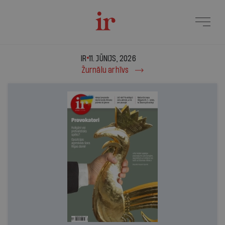
IR - 11. jūnijs, 2026
IR
11. JŪNIJS, 2026
Žurnālu arhīvs