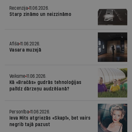
Recenzija
11.06.2026.
Starp zināmo un neizzināmo
Afiša
11.06.2026.
Vasara muzejā
Veiksme
11.06.2026.
Kā «Bračās» gudrās tehnoloģijas
palīdz dārzeņu audzēšanā?
Personība
11.06.2026.
Ieva Mits atgriezās «Skapī», bet vairs
negrib tajā pazust