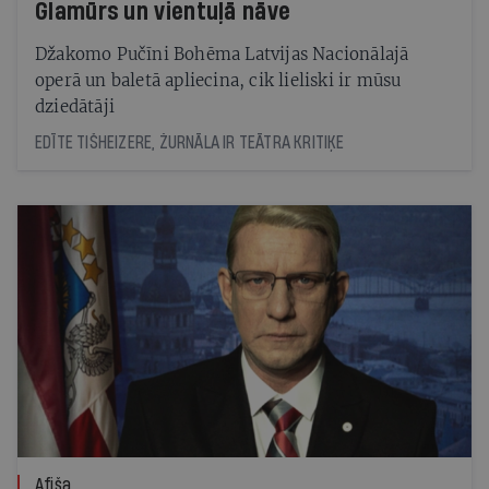
Glamūrs un vientuļā nāve
Džakomo Pučīni Bohēma Latvijas Nacionālajā
operā un baletā apliecina, cik lieliski ir mūsu
dziedātāji
EDĪTE TIŠHEIZERE, ŽURNĀLA IR TEĀTRA KRITIĶE
Afiša