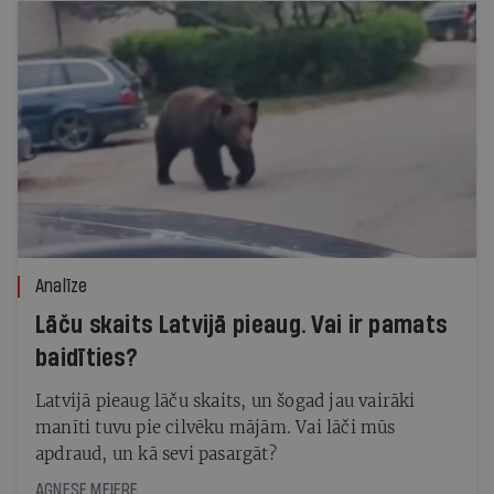
Analīze
Lāču skaits Latvijā pieaug. Vai ir pamats
baidīties?
Latvijā pieaug lāču skaits, un šogad jau vairāki
manīti tuvu pie cilvēku mājām. Vai lāči mūs
apdraud, un kā sevi pasargāt?
AGNESE MEIERE