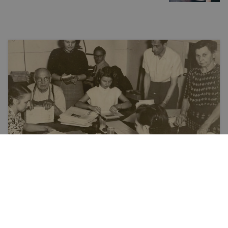
Vēsture
Amerikas latviešu avīze «Laiks» noslēdz
77 gadu stāstu
Kā attīstījās un kā noslēdzās Amerikas latviešu