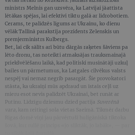
vietas netālu no Rēzeknes. Jaunais aizsardzības
ministrs Melnis gan uzsvēra, ka Latvijai jāattīsta
lētākas spējas, lai efektīvi tiktu galā ar lidrobotiem.
Cerams, te palīdzēs līgums ar Ukrainu, ko dienu
vēlāk Tallinā parakstīja prezidents Zelenskis un
premjerministrs Kulbergs.
Bet, lai cik sālīts arī būtu dārgās raķetes šāviens pa
lēto dronu, tas noteikti atmaksājas trauksmainajā
priekšvēlēšanu laikā, kad politiski musinātāji uzkuļ
bailes un pārmetumus, ka Latgales cilvēkus valsts
nespēj vai nemaz negrib pasargāt. Šie provokatori
stāsta, ka ukraiņi mūs apdraud un īstais ceļš uz
mieru esot nevis palīdzēt Ukrainai, bet runāt ar
Putinu. Līdzīgu dziesmu dzied partija
Suverēnā
vara,
kam reitingi sola vietas Saeimā. Tikmēr darbu
Rīgas domē viņi jau pārvērtuši huligāniskā tiktoka
šovā, kur rullē princips «jo sliktāk, jo labāk», — par
to sīkāk šajā žurnālā.