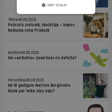
RĀDĪT DETAĻAS
Tēma
06.08.2026.
Policists cietumā, skolotājs – kapos.
Reibuma cena Priekulē
Analīze
06.08.2026.
Vai «airBaltic» izvairīsies no defolta?
Personība
06.08.2026.
Kā 18 gadīgais Martins Bergšteins
kļuva par laika ziņu seju?