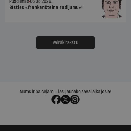
Pusdienās
06.08.2026.
Bīsties «frankenšteina radījumu»!
Vairāk rakstu
Mums ir pa ceļam — lasi jaunāko savā laika joslā!