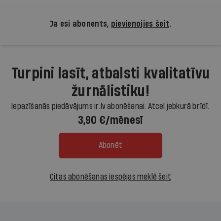
Ja esi abonents,
pievienojies šeit
.
Turpini lasīt, atbalsti kvalitatīvu
žurnālistiku!
Iepazīšanās piedāvājums ir.lv abonēšanai. Atcel jebkurā brīdī.
3,90 €/mēnesī
Abonēt
Citas abonēšanas iespējas meklē šeit