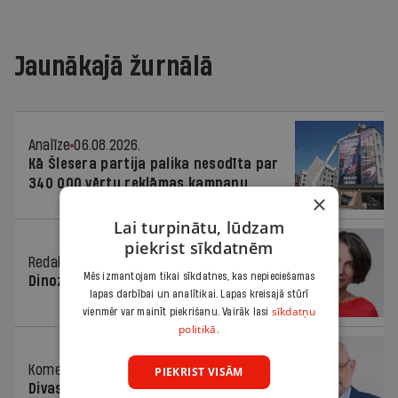
Jaunākajā žurnālā
Analīze
06.08.2026.
Kā Šlesera partija palika nesodīta par
340 000 vērtu reklāmas kampaņu
×
Lai turpinātu, lūdzam
piekrist sīkdatnēm
Redaktores sleja
06.08.2026.
Mēs izmantojam tikai sīkdatnes, kas nepieciešamas
Dinozaura triks
lapas darbībai un analītikai. Lapas kreisajā stūrī
sīkdatņu
vienmēr var mainīt piekrišanu. Vairāk lasi
politikā.
Komentārs
06.08.2026.
PIEKRIST VISĀM
Divas koalīcijas