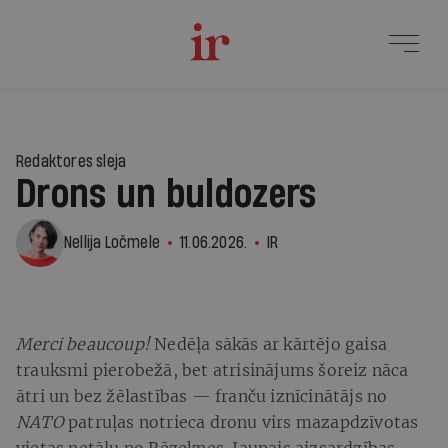
2
Redaktores sleja
Drons un buldozers
Nellija Ločmele
11.06.2026.
IR
Merci beaucoup!
Nedēļa sākās ar kārtējo gaisa
trauksmi pierobežā, bet atrisinājums šoreiz nāca
ātri un bez žēlastības — franču iznīcinātājs no
NATO
patruļas notrieca dronu virs mazapdzīvotas