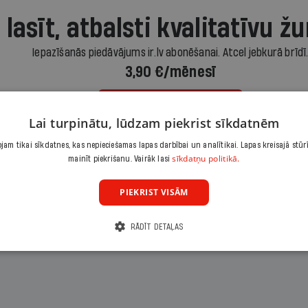
 lasīt, atbalsti kvalitatīvu žu
Iepazīšanās piedāvājums ir.lv abonēšanai. Atcel jebkurā brīdī
3,90 €/mēnesī
Abonēt
Lai turpinātu, lūdzam piekrist sīkdatnēm
am tikai sīkdatnes, kas nepieciešamas lapas darbībai un analītikai. Lapas kreisajā stūr
Citas abonēšanas iespējas meklē šeit
sīkdatņu politikā.
mainīt piekrišanu. Vairāk lasi
PIEKRIST VISĀM
RĀDĪT DETAĻAS