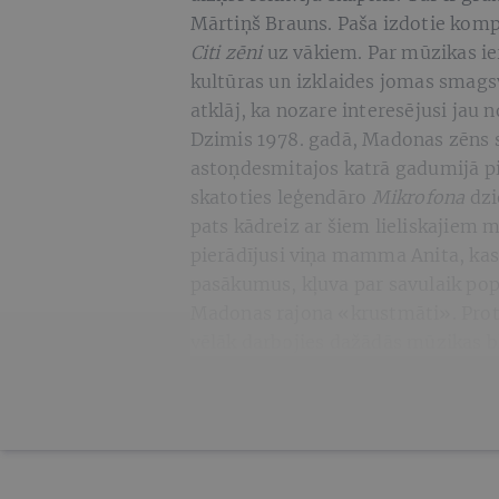
Mārtiņš Brauns. Paša izdotie kom
Citi zēni
uz vākiem. Par mūzikas i
kultūras un izklaides jomas smag
atklāj, ka nozare interesējusi jau 
Dzimis 1978. gadā, Madonas zēns s
astoņdesmitajos katrā gadumijā pi
skatoties leģendāro
Mikrofona
dzi
pats kādreiz ar šiem lieliskajiem m
pierādījusi viņa mamma Anita, kas 
pasākumus, kļuva par savulaik p
Madonas rajona «krustmāti». Prota
vēlāk darbojies dažādās mūzikas bl