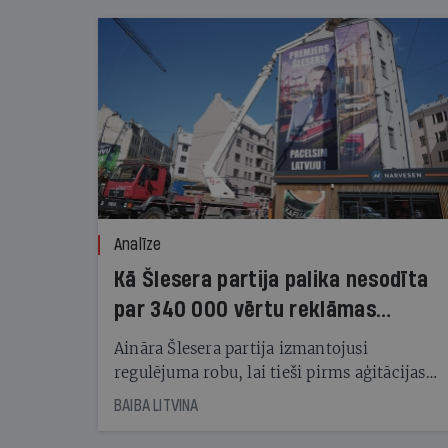
Analīze
Kā Šlesera partija palika nesodīta
par 340 000 vērtu reklāmas
kampaņu
Aināra Šlesera partija izmantojusi
regulējuma robu, lai tieši pirms aģitācijas
starta izreklamētos par summu, kas
BAIBA LITVINA
pārsniedz trešdaļu no likumīgi atļautajiem
kampaņas tēriņiem. KNAB pārkāpumus