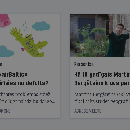
ze
Personība
«airBaltic»
Kā 18 gadīgais Marti
irīsies no defolta?
Bergšteins kļuva par
laika ziņu seju?
ditātes problēmas spiež
Martins Bergšteins (18) v
ltic lūgt palīdzību dārgo
tikai sāks studēt ģeogrāfi
āciju turētājiem, taču
bet viņa sacītajam jau uzt
JAKONE
AGNESE MEIERE
dēļ nebija kvoruma
tūkstošiem laika ziņu ska
nai. Vai lidsabiedrībai
Latvijā. Aiz dažām minū
 defolts, ja tā nespēs
televīzijas ēterā ir 11 gadi