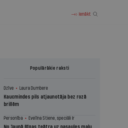
Ienākt
Populārākie raksti
Dzīve
Laura Dumbere
Kaucmindes pils atjaunotāja bez rozā
brillēm
Personība
Evelīna Stiene, speciāli Ir
No Jaunā Rīgas teātra uz pasaules malu