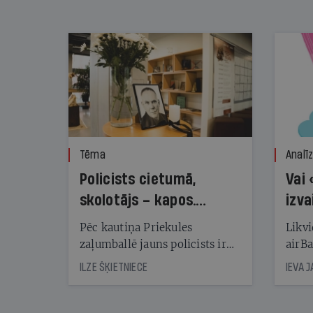
nekonstatē
Tēma
Analī
Policists cietumā,
Vai 
skolotājs – kapos.
izva
Reibuma cena Priekulē
Pēc kautiņa Priekules
Likvi
zaļumballē jauns policists ir
airBa
nonācis cietumā, bet
oblig
ILZE ŠĶIETNIECE
IEVA 
cienījams pedagogs — kapos.
šone
Tik traģiska ir izrādījusies
lemša
divu promiļu reibuma cena
draud