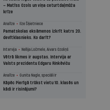
– Matīss Ozols un viņa ceturtdaļmūža
krīze
Analīze
Ilze Šķietniece
Pamatskolas eksāmenos izkrīt katrs 20.
devītklasnieks. Ko darīt?
Intervija
Nellija Ločmele, Aivars Ozoliņš
Vētrā likmes ir augstas. Intervija ar
Valsts prezidentu Edgaru Rinkēviču
Analīze
Gunita Nagle, speciāli Ir
Kāpēc Pierīgā trūkst vietu 10. klasēs un
kādi ir risinājumi?