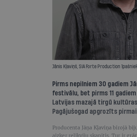
Jānis Kļaviņš, SIA Forte Production īpašni
Pirms nepilniem 30 gadiem Jā
festivālu, bet pirms 11 gadiem
Latvijas mazajā tirgū kultūras
Pagājušogad apgrozīts pirmai
Producenta Jāņa Kļaviņa birojā bij
aizķer relikviju skapītis. Tur ir g