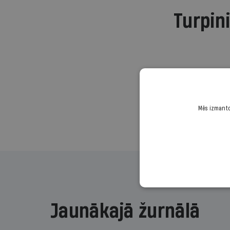
Turpini
Mēs izmantoj
Jaunākajā žurnālā