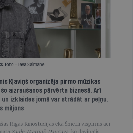
eks. Foto — Ieva Salmane
nis Kļaviņš organizēja pirmo mūzikas
 šo aizraušanos pārvērta biznesā. Arī
 un izklaides jomā var strādāt ar peļņu.
s miljons
ušās Rīgas Kinostudijas ēkā Šmerlī vispirms aci
rāmata
Saule. Mārtiņš. Daugava
, ko dāvinājis