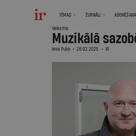
TĒMAS
ŽURNĀLI
ABONĒŠAN
Veiksme
Muzikālā sazob
Ieva Puķe
26.02.2025.
IR