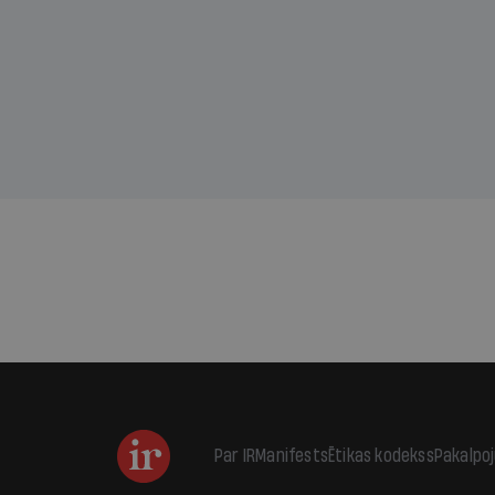
sama
kas j
pirm
augus
Par IR
Manifests
Ētikas kodekss
Pakalpo