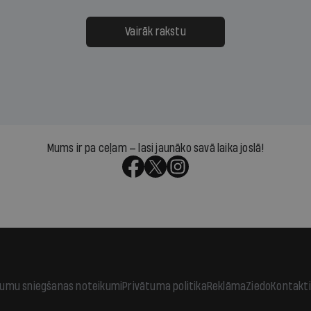
ksāt augstos procentus,
uzcītīga darba, mammas
āpārskaita jau trīs dienas
atbalsts un drosme turpi
Vairāk rakstu
s nākamās sapulces
meteovērojumus arī tad, 
ta vidū?
šķiet, ka tie nevienam na
vajadzīgi
Mums ir pa ceļam — lasi jaunāko savā laika joslā!
jumu sniegšanas noteikumi
Privātuma politika
Reklāma
Ziedo
Kontakti