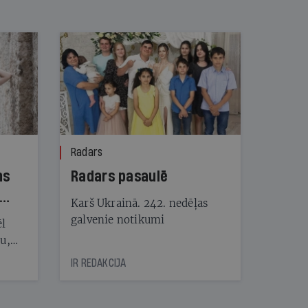
Radars
ns
Radars pasaulē
Karš Ukrainā. 242. nedēļas
galvenie notikumi
ēl
ju,
icas
IR REDAKCIJA
tītāju
tēm