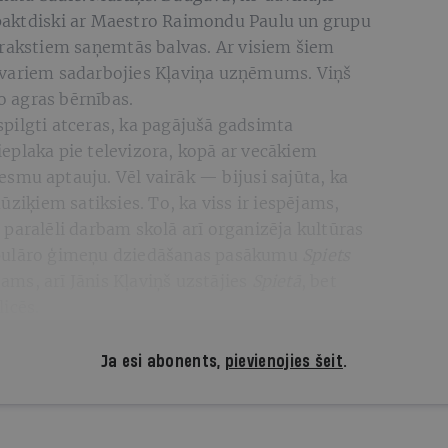
paktdiski ar Maestro Raimondu Paulu un grupu
erakstiem saņemtās balvas. Ar visiem šiem
svariem sadarbojies Kļaviņa uzņēmums. Viņš
no agras bērnības.
pilgti atceras, ka pagājušā gadsimta
eplaka pie televizora, kopā ar vecākiem
esmu aptauju. Vēl vairāk — bijusi sajūta, ka
ūziķiem satiksies. To, ka viss ir iespējams,
paralēli darbam skolā arī organizēja kultūras
opulāro ģimeņu dziedāšanas pasākumu
Spiets
ms, arī Jānis Kļaviņš uzstājies
Spietā
, bet
icēs.
Ja esi abonents,
pievienojies šeit
.