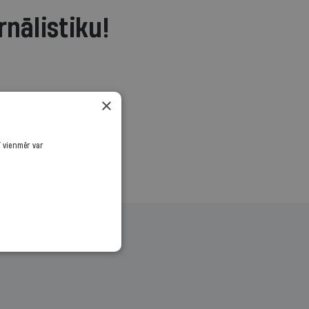
rnālistiku!
.
×
ī vienmēr var