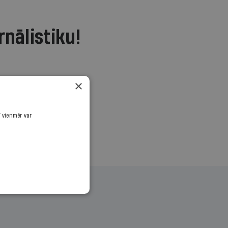
rnālistiku!
.
×
ī vienmēr var