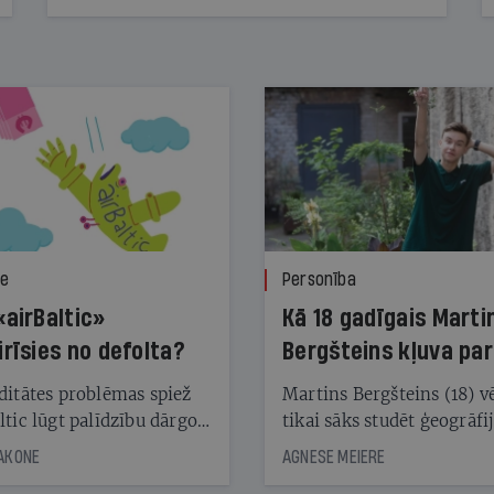
ze
Personība
«airBaltic»
Kā 18 gadīgais Marti
irīsies no defolta?
Bergšteins kļuva par
laika ziņu seju?
ditātes problēmas spiež
Martins Bergšteins (18) v
ltic lūgt palīdzību dārgo
tikai sāks studēt ģeogrāfi
āciju turētājiem, taču
bet viņa sacītajam jau uzt
JAKONE
AGNESE MEIERE
dēļ nebija kvoruma
tūkstošiem laika ziņu ska