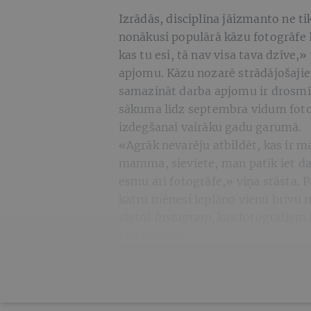
Izrādās, disciplīna jāizmanto ne ti
nonākusi populārā kāzu fotogrāfe 
kas tu esi, tā nav visa tava dzīve,
apjomu. Kāzu nozarē strādājošajie
samazināt darba apjomu ir drosmī
sākuma līdz septembra vidum fotog
izdegšanai vairāku gadu garumā.
«Agrāk nevarēju atbildēt, kas ir ma
mamma, sieviete, man patīk iet da
esmu arī fotogrāfe,» viņa stāsta. P
katru mēnesi ieplāno vienu brīvu 
vietni
Instagram
, kas fotogrāfiem
platformām.