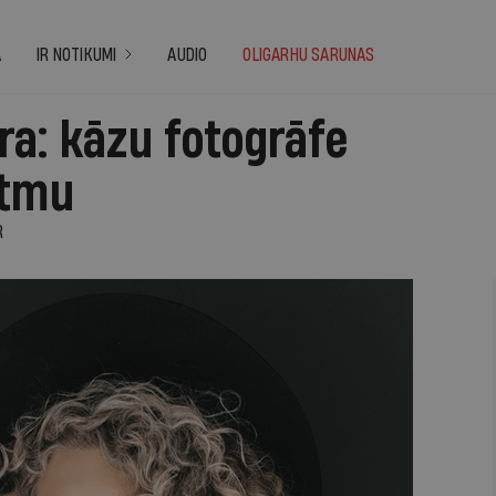
A
IR NOTIKUMI
AUDIO
OLIGARHU SARUNAS
a: kāzu fotogrāfe
itmu
R