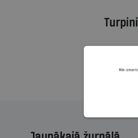
Turpini
Mēs izmantoj
Jaunākajā žurnālā