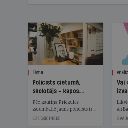
pārsniedz trešdaļu no likumīgi atļautajiem
kampaņas tēriņiem. KNAB pārkāpumus
nekonstatē
Tēma
Analī
Policists cietumā,
Vai 
skolotājs – kapos.
izva
Reibuma cena Priekulē
Pēc kautiņa Priekules
Likvi
zaļumballē jauns policists ir
airBa
nonācis cietumā, bet
oblig
ILZE ŠĶIETNIECE
IEVA 
cienījams pedagogs — kapos.
šone