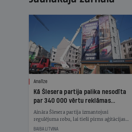
Analīze
Kā Šlesera partija palika nesodīta
par 340 000 vērtu reklāmas
kampaņu
Aināra Šlesera partija izmantojusi
regulējuma robu, lai tieši pirms aģitācijas
starta izreklamētos par summu, kas
BAIBA LITVINA