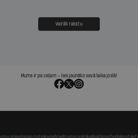
nai. Vai lidsabiedrībai
Latvijā. Aiz dažām minū
 defolts, ja tā nespēs
televīzijas ēterā ir 11 gadi
ksāt augstos procentus,
uzcītīga darba, mammas
āpārskaita jau trīs dienas
atbalsts un drosme turpi
Vairāk rakstu
s nākamās sapulces
meteovērojumus arī tad, 
ta vidū?
šķiet, ka tie nevienam na
vajadzīgi
Mums ir pa ceļam — lasi jaunāko savā laika joslā!
jumu sniegšanas noteikumi
Privātuma politika
Reklāma
Ziedo
Kontakti