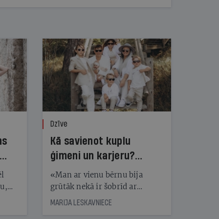
Dzīve
ns
Kā savienot kuplu
ģimeni un karjeru?
Kristīne Tida to māk!
ēl
«Man ar vienu bērnu bija
ju,
grūtāk nekā ir šobrīd ar
icas
pieciem. Kādai citai ir pilnīgi
MARIJA LESKAVNIECE
tītāju
pretēji,» par spēju kuplu