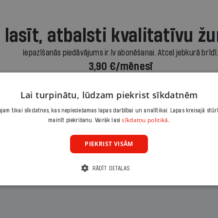
 lasīt, atbalsti kvalitatīvu žu
Iepazīšanās piedāvājums ir.lv abonēšanai. Atcel jebkurā brīdī
3,90 €/mēnesī
Abonēt
Lai turpinātu, lūdzam piekrist sīkdatnēm
am tikai sīkdatnes, kas nepieciešamas lapas darbībai un analītikai. Lapas kreisajā stūr
sīkdatņu politikā.
mainīt piekrišanu. Vairāk lasi
Citas abonēšanas iespējas meklē šeit
PIEKRIST VISĀM
RĀDĪT DETAĻAS