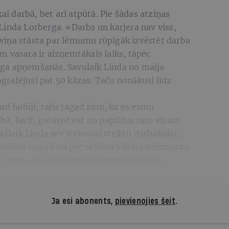
kai darbā, bet arī atpūtā. Pie šādas atziņas
Linda Lorberga. «Darbs un karjera nav viss,
» viņa stāsta par lēmumu rūpīgāk izvērtēt darba
m vasara ir aizņemtākais laiks, tāpēc
ga apņemšanās. Savulaik Linda no maija
rafējusi pat 50 kāzas. Taču nonākusi līdz
ni hobiji, taču tagad zinu, ka es esmu
bā, lasīt, gatavot ēst un papildus tam visam
ašlaik Linda sev ieviesusi striktu darbalaiku,
nedēļas nogali un pēc sešiem vakarā neizmanto
 ir viena no aktīvākajām profesionālajām
Ja esi abonents,
pievienojies šeit
.