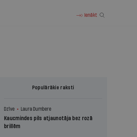
Ienākt
Populārākie raksti
Dzīve
Laura Dumbere
Kaucmindes pils atjaunotāja bez rozā
brillēm