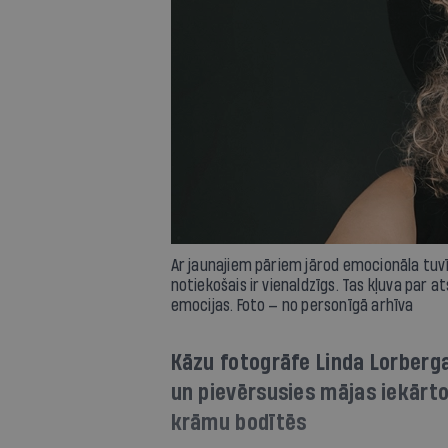
Ar jaunajiem pāriem jārod emocionāla tuvīb
notiekošais ir vienaldzīgs. Tas kļuva par a
emocijas. Foto — no personīgā arhīva
Kāzu fotogrāfe Linda Lorberg
un pievērsusies mājas iekārt
krāmu bodītēs