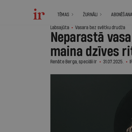
TĒMAS
ŽURNĀLI
ABONĒŠAN
Labsajūta
Vasara bez svētku drudža
Neparastā vasar
maina dzīves r
Renāte Berga, speciāli Ir
31.07.2025.
I