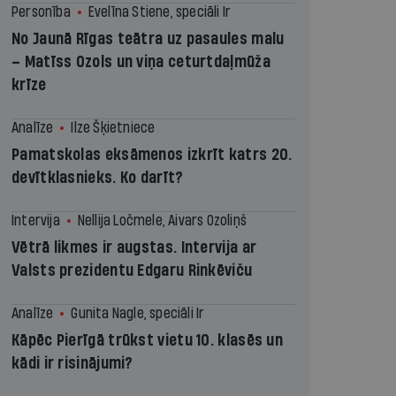
Personība
Evelīna Stiene, speciāli Ir
No Jaunā Rīgas teātra uz pasaules malu
– Matīss Ozols un viņa ceturtdaļmūža
krīze
Analīze
Ilze Šķietniece
Pamatskolas eksāmenos izkrīt katrs 20.
devītklasnieks. Ko darīt?
Intervija
Nellija Ločmele, Aivars Ozoliņš
Vētrā likmes ir augstas. Intervija ar
Valsts prezidentu Edgaru Rinkēviču
Analīze
Gunita Nagle, speciāli Ir
Kāpēc Pierīgā trūkst vietu 10. klasēs un
kādi ir risinājumi?