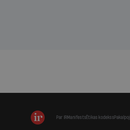
sama
kas j
pirm
augus
Par IR
Manifests
Ētikas kodekss
Pakalpo