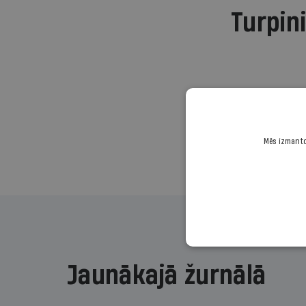
Turpini
Mēs izmantoj
Jaunākajā žurnālā