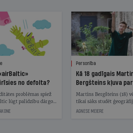
ze
Personība
«airBaltic»
Kā 18 gadīgais Marti
irīsies no defolta?
Bergšteins kļuva par
laika ziņu seju?
ditātes problēmas spiež
Martins Bergšteins (18) v
ltic lūgt palīdzību dārgo
tikai sāks studēt ģeogrāfi
āciju turētājiem, taču
bet viņa sacītajam jau uzt
JAKONE
AGNESE MEIERE
dēļ nebija kvoruma
tūkstošiem laika ziņu ska
nai. Vai lidsabiedrībai
Latvijā. Aiz dažām minū
 defolts, ja tā nespēs
televīzijas ēterā ir 11 gadi