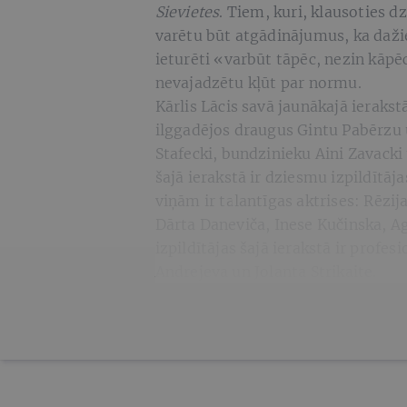
Sievietes
. Tiem, kuri, klausoties d
varētu būt atgādinājumus, ka daž
ieturēti «varbūt tāpēc, nezin kāpēc,
nevajadzētu kļūt par normu.
Kārlis Lācis savā jaunākajā ierakst
ilggadējos draugus Gintu Pabērzu u
Stafecki, bundzinieku Aini Zavack
šajā ierakstā ir dziesmu izpildītā
viņām ir talantīgas aktrises: Rēzij
Dārta Daneviča, Inese Kučinska, Ag
izpildītājas šajā ierakstā ir profesi
Andrejeva un Jolanta Strikaite.