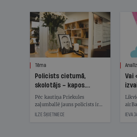
nekonstatē
Tēma
Analī
Policists cietumā,
Vai 
skolotājs – kapos.
izva
Reibuma cena Priekulē
Pēc kautiņa Priekules
Likvi
zaļumballē jauns policists ir
airBa
nonācis cietumā, bet
oblig
ILZE ŠĶIETNIECE
IEVA 
cienījams pedagogs — kapos.
šone
Tik traģiska ir izrādījusies
lemša
divu promiļu reibuma cena
draud