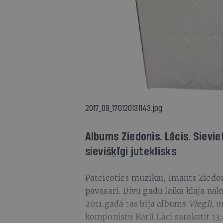
2017_09_170120131143.jpg
Albums Ziedonis. Lācis. Sieviet
sievišķīgi juteklisks
Pateicoties mūzikai, Imants Ziedoni
pavasari. Divu gadu laikā klajā nā
2011.gadā tas bija albums
Viegli
,
u
komponistu Kārli Lāci sarakstīt 