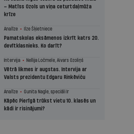
– Matīss Ozols un viņa ceturtdaļmūža
krīze
Analīze
Ilze Šķietniece
Pamatskolas eksāmenos izkrīt katrs 20.
devītklasnieks. Ko darīt?
Intervija
Nellija Ločmele, Aivars Ozoliņš
Vētrā likmes ir augstas. Intervija ar
Valsts prezidentu Edgaru Rinkēviču
Analīze
Gunita Nagle, speciāli Ir
Kāpēc Pierīgā trūkst vietu 10. klasēs un
kādi ir risinājumi?