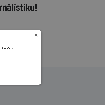
rnālistiku!
.
×
ī vienmēr var