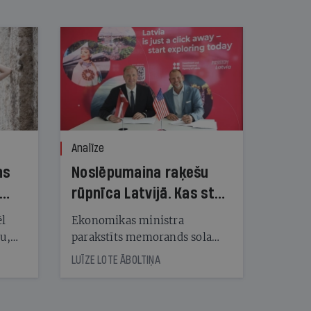
Analīze
ns
Noslēpumaina raķešu
rūpnīca Latvijā. Kas stāv
aiz vērienīgā
ēl
Ekonomikas ministra
priekšvēlēšanu
ju,
parakstīts memorands sola
icas
Latvijā būvēt artilērijas raķešu
solījuma?
LUĪZE LOTE ĀBOLTIŅA
tītāju
rūpnīcu, taču ASV investoram
tēm
nav artilērijas ražošanas
pieredzes, un arī mūsu