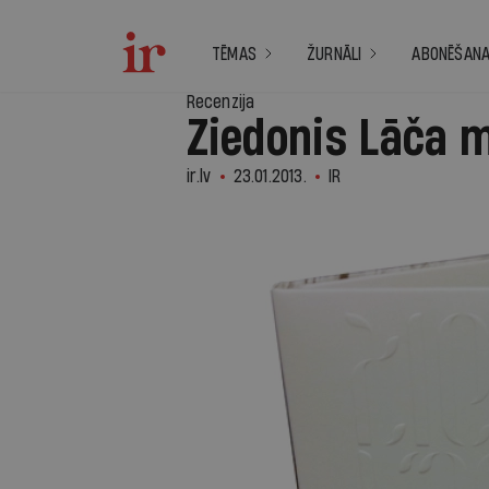
TĒMAS
ŽURNĀLI
ABONĒŠAN
Recenzija
Ziedonis Lāča 
ir.lv
23.01.2013.
IR