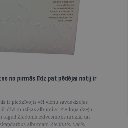
es no pirmās līdz pat pēdējai notij ir
s ir piedzīvojis vēl vienu savas dzejas
kuši divi mūzikas albumi ar Ziedoņa dzeju.
n tagad Ziedonis iedvesmojis mūziķi un
13 skaņdarbus albumam
Ziedonis. Lācis.