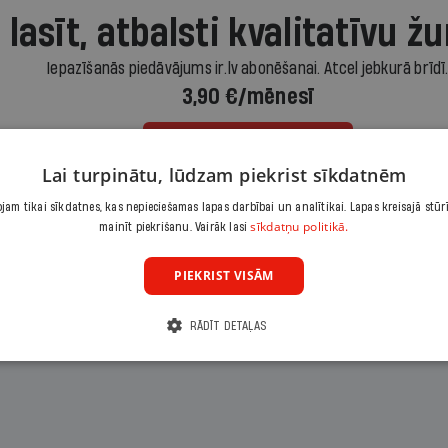
 lasīt, atbalsti kvalitatīvu žu
Iepazīšanās piedāvājums ir.lv abonēšanai. Atcel jebkurā brīdī
3,90 €/mēnesī
Abonēt
Lai turpinātu, lūdzam piekrist sīkdatnēm
am tikai sīkdatnes, kas nepieciešamas lapas darbībai un analītikai. Lapas kreisajā stūr
Citas abonēšanas iespējas meklē šeit
sīkdatņu politikā.
mainīt piekrišanu. Vairāk lasi
PIEKRIST VISĀM
RĀDĪT DETAĻAS