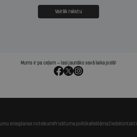
ksāt augstos procentus,
uzcītīga darba, mammas
āpārskaita jau trīs dienas
atbalsts un drosme turpi
Vairāk rakstu
s nākamās sapulces
meteovērojumus arī tad, 
ta vidū?
šķiet, ka tie nevienam na
vajadzīgi
Mums ir pa ceļam — lasi jaunāko savā laika joslā!
jumu sniegšanas noteikumi
Privātuma politika
Reklāma
Ziedo
Kontakti