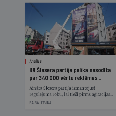
Analīze
Kā Šlesera partija palika nesodīta
par 340 000 vērtu reklāmas
kampaņu
Aināra Šlesera partija izmantojusi
regulējuma robu, lai tieši pirms aģitācijas
starta izreklamētos par summu, kas
BAIBA LITVINA
pārsniedz trešdaļu no likumīgi atļautajiem
kampaņas tēriņiem. KNAB pārkāpumus