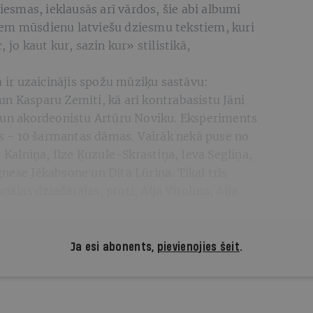
ziesmas, ieklausās arī vārdos, šie abi albumi
iem mūsdienu latviešu dziesmu tekstiem, kuri
 jo kaut kur, sazin kur» stilistikā,
ā ir uzaicinājis spožu mūziķu sastāvu:
n Kasparu Zemīti, kā arī kontrabasistu Jāni
i un akordeonistu Artūru Noviku. Eksperiments
jas - 10 šarmantas dāmas. Vairāk nekā puse no
a Kalniņa, Ilze Ķuzule-Skrastiņa, Ieva Segliņa,
nese Jēkabsone un Dita Lūriņa. Tikai trīs
onālas dziedātājas, proti, Aija Vītoliņa, Aija
Ja esi abonents,
pievienojies šeit
.