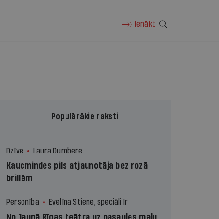
Ienākt
Populārākie raksti
Dzīve
Laura Dumbere
Kaucmindes pils atjaunotāja bez rozā
brillēm
Personība
Evelīna Stiene, speciāli Ir
No Jaunā Rīgas teātra uz pasaules malu