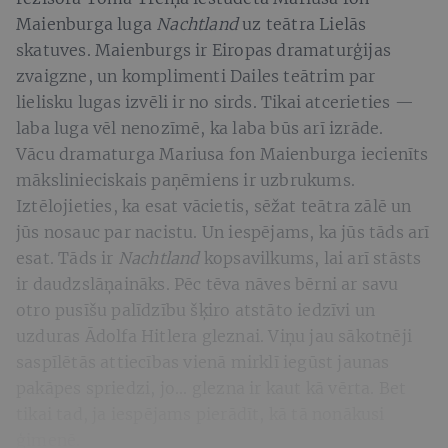
Maienburga luga
Nachtland
uz teātra Lielās
skatuves. Maienburgs ir Eiropas dramaturģijas
zvaigzne, un komplimenti Dailes teātrim par
lielisku lugas izvēli ir no sirds. Tikai atcerieties —
laba luga vēl nenozīmē, ka laba būs arī izrāde.
Vācu dramaturga Mariusa fon Maienburga iecienīts
mākslinieciskais paņēmiens ir uzbrukums.
Iztēlojieties, ka esat vācietis, sēžat teātra zālē un
jūs nosauc par nacistu. Un iespējams, ka jūs tāds arī
esat. Tāds ir
Nachtland
kopsavilkums, lai arī stāsts
ir daudzslāņaināks. Pēc tēva nāves bērni ar savu
otro pusīšu palīdzību šķiro atstāto iedzīvi un
uzduras Ādolfa Hitlera gleznai. Viņu jau sākotnēji
saspīlētās attiecības vienā mirklī iegūst jaunas
pakāpes spriedzi, jo... glezna ir kaut kā vērta. Bet
tikai tad, ja iespējams pierādīt, kā tā nonākusi
ģimenē.