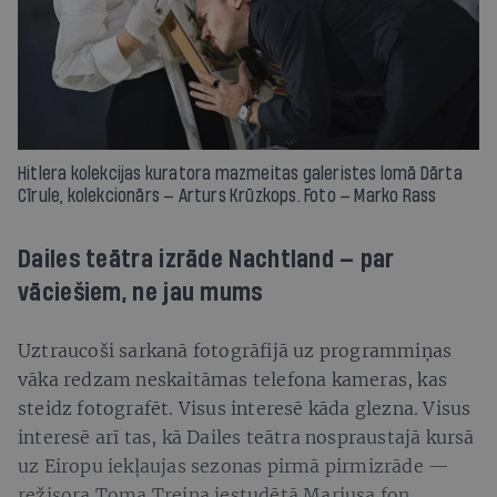
Hitlera kolekcijas kuratora mazmeitas galeristes lomā Dārta
Cīrule, kolekcionārs — Arturs Krūzkops. Foto — Marko Rass
Dailes teātra izrāde Nachtland — par
vāciešiem, ne jau mums
Uztraucoši sarkanā fotogrāfijā uz programmiņas
vāka redzam neskaitāmas telefona kameras, kas
steidz fotografēt. Visus interesē kāda glezna. Visus
interesē arī tas, kā Dailes teātra nospraustajā kursā
uz Eiropu iekļaujas sezonas pirmā pirmizrāde —
režisora Toma Treiņa iestudētā Mariusa fon