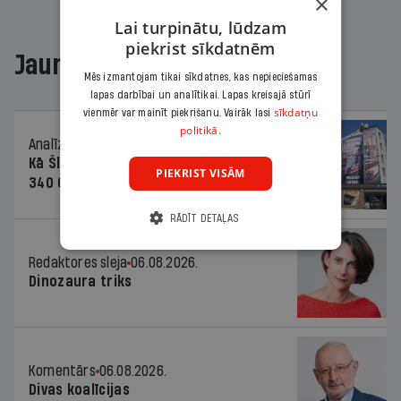
×
Lai turpinātu, lūdzam
piekrist sīkdatnēm
Jaunākajā žurnālā
Mēs izmantojam tikai sīkdatnes, kas nepieciešamas
lapas darbībai un analītikai. Lapas kreisajā stūrī
sīkdatņu
vienmēr var mainīt piekrišanu. Vairāk lasi
politikā.
Analīze
06.08.2026.
Kā Šlesera partija palika nesodīta par
PIEKRIST VISĀM
340 000 vērtu reklāmas kampaņu
RĀDĪT DETAĻAS
Redaktores sleja
06.08.2026.
Dinozaura triks
Komentārs
06.08.2026.
Divas koalīcijas