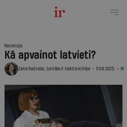
1
Recenzija
Kā apvainot latvieti?
Zane Radzobe, žurnāla Ir teātra kritiķe
11.09.2025.
IR