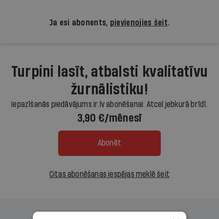
Ja esi abonents,
pievienojies šeit
.
Turpini lasīt, atbalsti kvalitatīvu
žurnālistiku!
Iepazīšanās piedāvājums ir.lv abonēšanai. Atcel jebkurā brīdī.
3,90 €/mēnesī
Abonēt
Citas abonēšanas iespējas meklē šeit