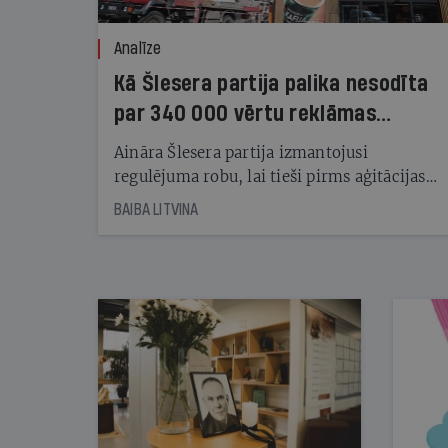
Analīze
Kā Šlesera partija palika nesodīta
par 340 000 vērtu reklāmas
kampaņu
Aināra Šlesera partija izmantojusi
regulējuma robu, lai tieši pirms aģitācijas
starta izreklamētos par summu, kas
BAIBA LITVINA
pārsniedz trešdaļu no likumīgi atļautajiem
kampaņas tēriņiem. KNAB pārkāpumus
nekonstatē