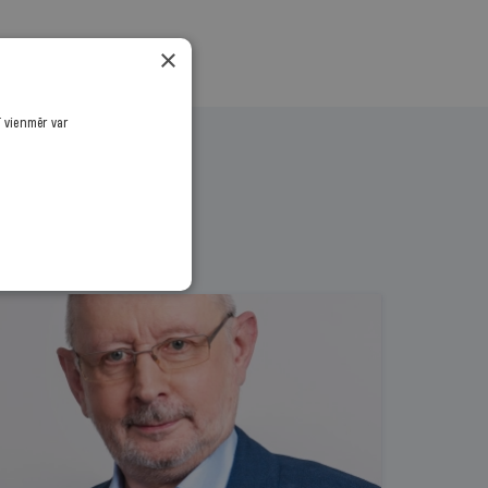
×
ī vienmēr var