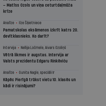
– Matīss Ozols un viņa ceturtdaļmūža
krīze
Analīze
Ilze Šķietniece
Pamatskolas eksāmenos izkrīt katrs 20.
devītklasnieks. Ko darīt?
Intervija
Nellija Ločmele, Aivars Ozoliņš
Vētrā likmes ir augstas. Intervija ar
Valsts prezidentu Edgaru Rinkēviču
Analīze
Gunita Nagle, speciāli Ir
Kāpēc Pierīgā trūkst vietu 10. klasēs un
kādi ir risinājumi?