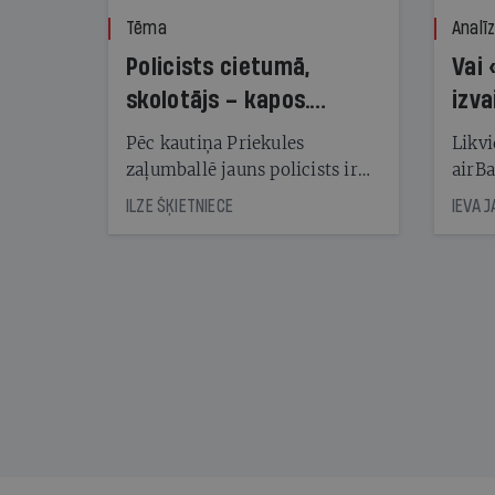
Tēma
Analī
Policists cietumā,
Vai 
skolotājs – kapos.
izva
Reibuma cena Priekulē
Pēc kautiņa Priekules
Likvi
zaļumballē jauns policists ir
airBa
nonācis cietumā, bet
oblig
ILZE ŠĶIETNIECE
IEVA 
cienījams pedagogs — kapos.
šone
Tik traģiska ir izrādījusies
lemša
divu promiļu reibuma cena
draud
sama
kas j
pirm
augus