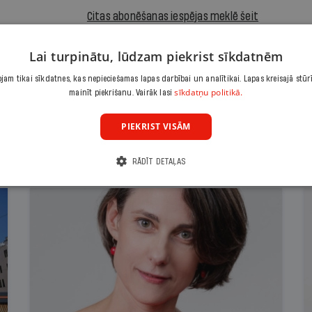
Citas abonēšanas iespējas meklē šeit
Lai turpinātu, lūdzam piekrist sīkdatnēm
am tikai sīkdatnes, kas nepieciešamas lapas darbībai un analītikai. Lapas kreisajā stūr
sīkdatņu politikā.
mainīt piekrišanu. Vairāk lasi
PIEKRIST VISĀM
RĀDĪT DETAĻAS