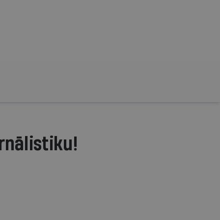
rnālistiku!
.