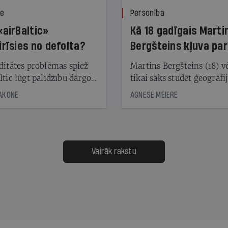
ze
Personība
«airBaltic»
Kā 18 gadīgais Marti
irīsies no defolta?
Bergšteins kļuva par
laika ziņu seju?
ditātes problēmas spiež
Martins Bergšteins (18) v
ltic lūgt palīdzību dārgo
tikai sāks studēt ģeogrāfi
āciju turētājiem, taču
bet viņa sacītajam jau uzt
JAKONE
AGNESE MEIERE
dēļ nebija kvoruma
tūkstošiem laika ziņu ska
nai. Vai lidsabiedrībai
Latvijā. Aiz dažām minū
 defolts, ja tā nespēs
televīzijas ēterā ir 11 gadi
ksāt augstos procentus,
uzcītīga darba, mammas
āpārskaita jau trīs dienas
atbalsts un drosme turpi
Vairāk rakstu
s nākamās sapulces
meteovērojumus arī tad, 
ta vidū?
šķiet, ka tie nevienam na
vajadzīgi