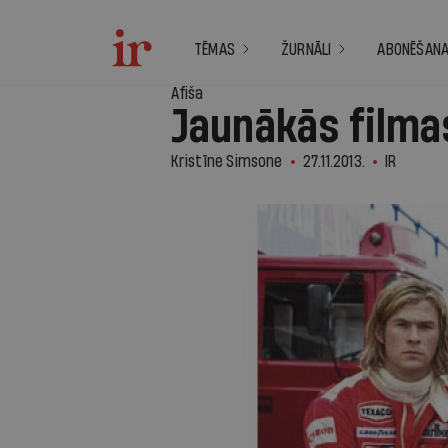
TĒMAS
ŽURNĀLI
ABONĒŠAN
Afiša
Jaunākās filma
Kristīne Simsone
27.11.2013.
IR