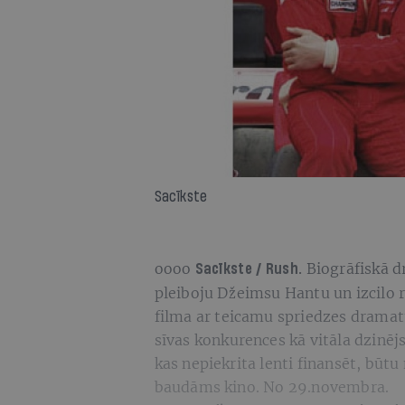
Sacīkste
oooo
Biogrāfiskā 
Sacīkste / Rush.
pleiboju Džeimsu Hantu un izcilo ra
filma ar teicamu spriedzes dramatu
sīvas konkurences kā vitāla dzinēj
kas nepiekrita lenti finansēt, būtu
baudāms kino. No 29.novembra.