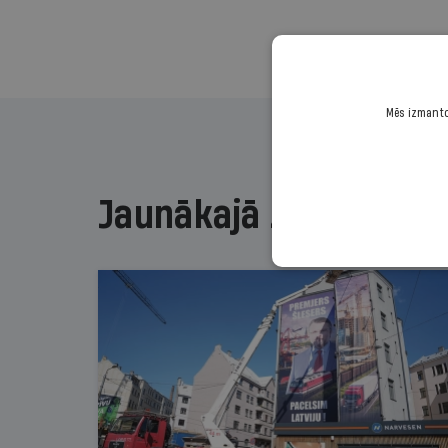
Mēs izmantoj
Jaunākajā žurnālā