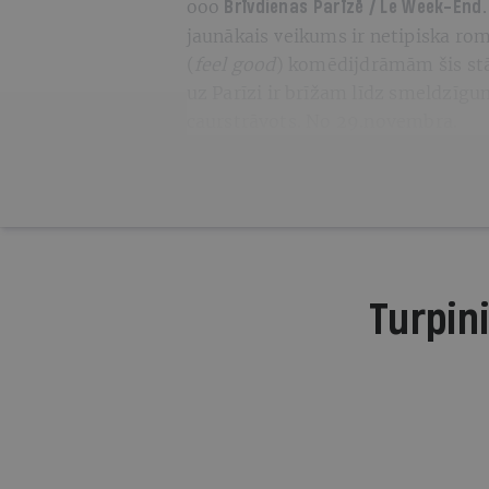
ooo
Brīvdienas Parīzē / Le Week-End
jaunākais veikums ir netipiska ro
(
feel good
) komēdijdrāmām šis stā
uz Parīzi ir brīžam līdz smeldzīg
caurstrāvots. No 29.novembra.
Turpini