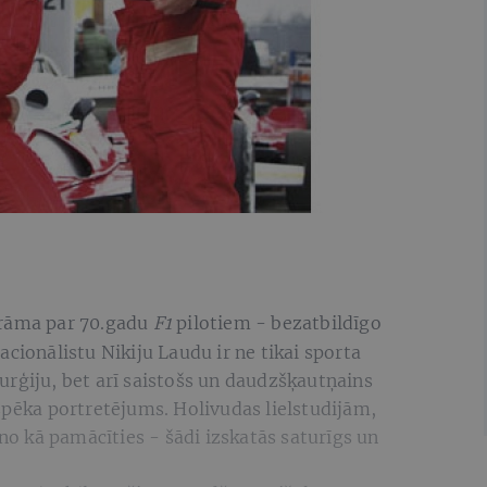
drāma par 70.gadu
F1
pilotiem - bezatbildīgo
cionālistu Nikiju Laudu ir ne tikai sporta
rģiju, bet arī saistošs un daudzšķautņains
spēka portretējums. Holivudas lielstudijām,
 no kā pamācīties - šādi izskatās saturīgs un