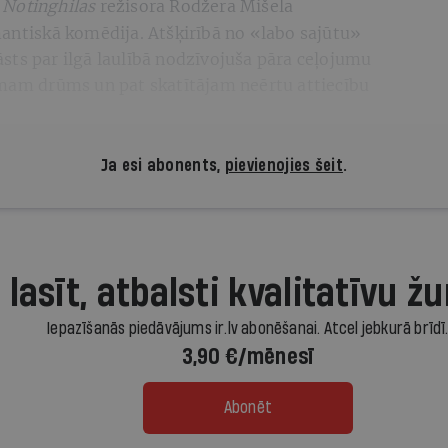
Notinghilas
režisora Rodžera Mišela
.
mantiskā komēdija. Atšķirībā no «labo sajūtu»
sts par ilgā laulībā nodzīvojuša pāra ceļojumu
umam drūms un pat skatītājam neērtu attiecību
Ja esi abonents,
pievienojies šeit
.
 lasīt, atbalsti kvalitatīvu žu
Iepazīšanās piedāvājums ir.lv abonēšanai. Atcel jebkurā brīdī
3,90 €/mēnesī
Abonēt