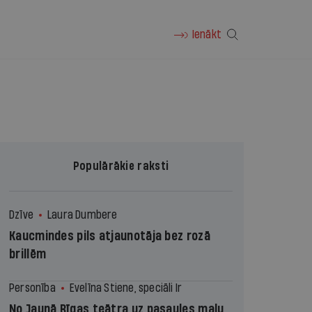
Ienākt
Populārākie raksti
Dzīve
Laura Dumbere
Kaucmindes pils atjaunotāja bez rozā
brillēm
Personība
Evelīna Stiene, speciāli Ir
No Jaunā Rīgas teātra uz pasaules malu