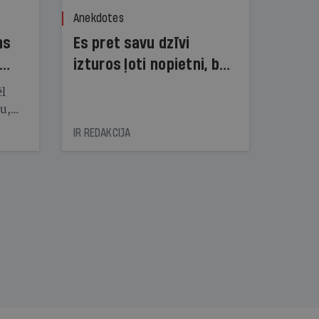
Anekdotes
ns
Es pret savu dzīvi
izturos ļoti nopietni, bet
dzīve pret mani — ne!
ēl
ju,
icas
IR REDAKCIJA
tītāju
tēm
nāt
kad
v