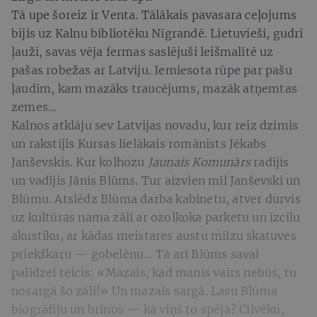
Tā upe šoreiz ir Venta. Tālākais pavasara ceļojums
bijis uz Kalnu bibliotēku Nīgrandē. Lietuvieši, gudri
ļauži, savas vēja fermas saslējuši leišmalītē uz
pašas robežas ar Latviju. Iemiesota rūpe par pašu
ļaudīm, kam mazāks traucējums, mazāk atņemtas
zemes…
Kalnos atklāju sev Latvijas novadu, kur reiz dzimis
un rakstījis Kursas lielākais romānists Jēkabs
Janševskis. Kur kolhozu
Jaunais Komunārs
radījis
un vadījis Jānis Blūms. Tur aizvien mīl Janševski un
Blūmu. Atslēdz Blūma darba kabinetu, atver durvis
uz kultūras nama zāli ar ozolkoka parketu un izcilu
akustiku, ar kādas meistares austu milzu skatuves
priekškaru — gobelēnu... Tā arī Blūms savai
palīdzei teicis: «Mazais, kad manis vairs nebūs, tu
nosargā šo zāli!» Un mazais sargā. Lasu Blūma
biogrāfiju un brīnos — kā viņš to spēja? Cilvēku,