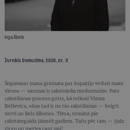
Inga Ābele
Žurnāls
Domuzīme
, 2026, nr. 3
Šopavasar mana grāmata par Aspaziju vedusi mani
viesos — sarunas ir rakstnieka medusmaize. Pats
rakstīšanas process grūts, kā teikusi Vizma
Belševica, «kas tad ir no tās rakstīšanas — beigti
nervi un liels dibens». Tiesa, romāns pie
rakstāmgalda jāizsēž gadiem. Taču pēc tam — jūdz
zirgu un meties caur upi!