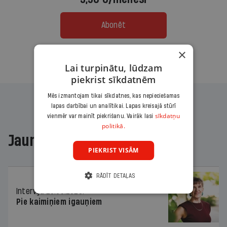
Abonēt
×
Citas abonēšanas iespējas meklē šeit
Lai turpinātu, lūdzam
piekrist sīkdatnēm
Mēs izmantojam tikai sīkdatnes, kas nepieciešamas
lapas darbībai un analītikai. Lapas kreisajā stūrī
sīkdatņu
vienmēr var mainīt piekrišanu. Vairāk lasi
politikā.
Jaunākajā žurnālā
PIEKRIST VISĀM
RĀDĪT DETAĻAS
Intervija
26.06.2026.
Pie kaimiņiem igauņiem