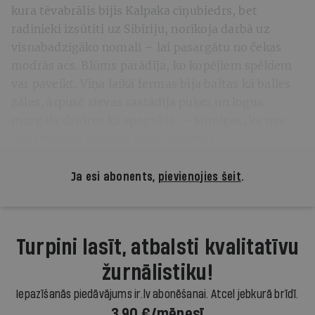
kura tēvabrālis bijis Kalpaka cīņubiedrs, bet
radinieki izsūtīti uz Sibīriju, norīkoja darbā uz
visnabadzīgāko nomali – lai pasargātu no čekas
modrās acs. Blūms parādīja, ko kopējiem spēkiem
var paveikt. Viņa laikā fermas bija baltas kā balles
zāles, ārpusē sievas sastādīja puķes un logus
mazgāja dzidrus kā spoguļus — laimīgas, ka nav
vairs vecajās kūtīs pa vircu jāslampā.
Ja esi abonents,
pievienojies šeit
.
Turpini lasīt, atbalsti kvalitatīvu
žurnālistiku!
Iepazīšanās piedāvājums ir.lv abonēšanai. Atcel jebkurā brīdī.
3,90 €/mēnesī