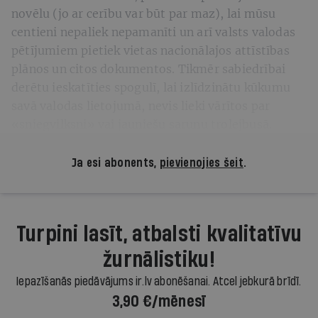
novēlu (jo ar cerību var būt par maz), lai mūsu
centieni nepaliek nepamanīti un arī valsts valodas
pētījumiem pietiek vietas nacionālajos attīstības
plānos un citos dokumentos. Tikmēr sabiedrībai
derētu ieskatīties spogulī, lai izlīdzinātu kūkumu
savā valodas lietojumā, nevis lieki vārītos par
«sniegvilksni» vai jauniešu sarunu trolejbusā.
Ja esi abonents,
pievienojies šeit
.
Turpini lasīt, atbalsti kvalitatīvu
žurnālistiku!
Iepazīšanās piedāvājums ir.lv abonēšanai. Atcel jebkurā brīdī.
3,90 €/mēnesī