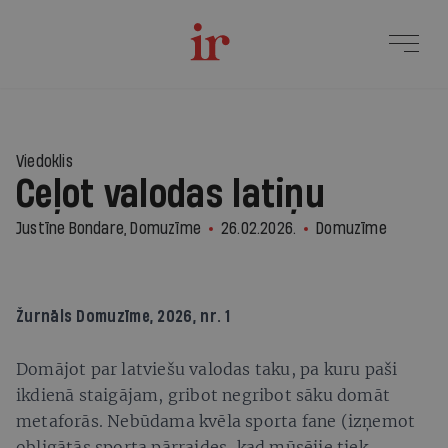
Viedoklis
Ceļot valodas latiņu
Justīne Bondare, Domuzīme
26.02.2026.
Domuzīme
Žurnāls
Domuzīme
, 2026, nr. 1
Domājot par latviešu valodas taku, pa kuru paši
ikdienā staigājam, gribot negribot sāku domāt
metaforās. Nebūdama kvēla sporta fane (izņemot
obligātās sporta pārraides, kad mūsējie tiek