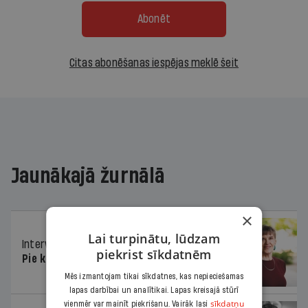
Abonēt
Citas abonēšanas iespējas meklē šeit
Jaunākajā žurnālā
×
Lai turpinātu, lūdzam
Intervija
26.06.2026.
piekrist sīkdatnēm
Pie kaimiņiem igauņiem
Mēs izmantojam tikai sīkdatnes, kas nepieciešamas
lapas darbībai un analītikai. Lapas kreisajā stūrī
sīkdatņu
vienmēr var mainīt piekrišanu. Vairāk lasi