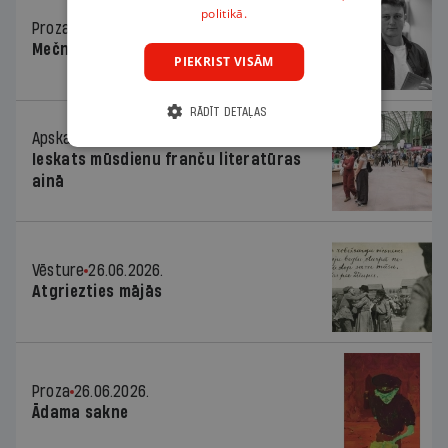
politikā.
Proza
26.06.2026.
Mečnikova ielas divas joslas
PIEKRIST VISĀM
RĀDĪT DETAĻAS
Apskats
26.06.2026.
Ieskats mūsdienu franču literatūras
ainā
Vēsture
26.06.2026.
Atgriezties mājās
Proza
26.06.2026.
Ādama sakne