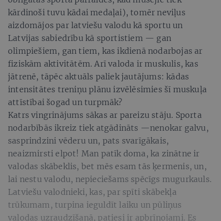
kārdinoši tuvu kādai medaļai), tomēr neviļus
aizdomājos par latviešu valodu kā sportu un
Latvijas sabiedrību kā sportistiem — gan
olimpiešiem, gan tiem, kas ikdienā nodarbojas ar
fiziskām aktivitātēm. Arī valoda ir muskulis, kas
jātrenē, tāpēc aktuāls paliek jautājums: kādas
intensitātes treniņu plānu izvēlēsimies šī muskuļa
attīstībai šogad un turpmāk?
Katrs vingrinājums sākas ar pareizu stāju. Sporta
nodarbībās ikreiz tiek atgādināts —nenokar galvu,
sasprindzini vēderu un, pats svarīgākais,
neaizmirsti elpot! Man patīk doma, ka zinātne ir
valodas skābeklis, bet mēs esam tās ķermenis, un,
lai nestu valodu, nepieciešams spēcīgs mugurkauls.
Latviešu valodnieki, kas, par spīti skābekļa
trūkumam, turpina ieguldīt laiku un pūliņus
valodas uzraudzīšanā, patiesi ir apbrīnojami. Es