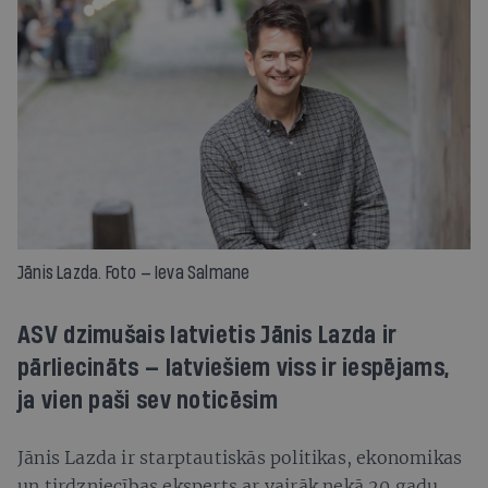
Jānis Lazda. Foto — Ieva Salmane
ASV dzimušais latvietis Jānis Lazda ir
pārliecināts — latviešiem viss ir iespējams,
ja vien paši sev noticēsim
Jānis Lazda ir starptautiskās politikas, ekonomikas
un tirdzniecības eksperts ar vairāk nekā 20 gadu