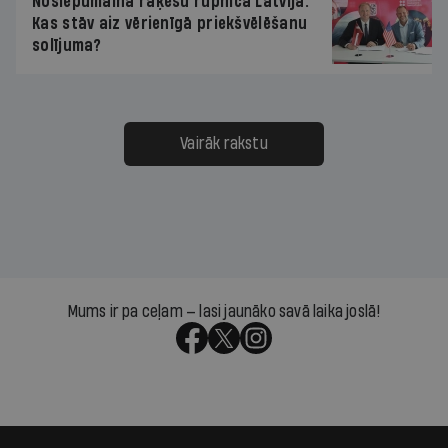
Noslēpumaina raķešu rūpnīca Latvijā.
Kas stāv aiz vērienīgā priekšvēlēšanu
solījuma?
Vairāk rakstu
Mums ir pa ceļam — lasi jaunāko savā laika joslā!