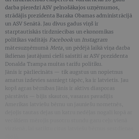
darba pieredzi ASV pelnošākajos uzņēmumos,
strādājis prezidenta Baraka Obamas administrācijā
un ASV Senātā. Jau divus gadus viņš ir
starptautiskās tirdzniecības un ekonomikas
politikas vadītājs
Facebook
un
Instagram
mātesuzņēmumā
Meta
, un pēdējā laikā viņa darba
ikdienas jautājumi cieši saistīti ar ASV prezidenta
Donalda Trampa muitas tarifu politiku.
Jānis ir pārliecināts — tik augstus un nopietnus
amatus izdevies sasniegt tāpēc, ka ir latvietis. Jau
kopš agras bērnības Jānis ir aktīvs diasporas
pārstāvis — bijis skautos, vasaras pavadījis
Amerikas latviešu bērnu un jauniešu nometnēs,
dejojis tautas dejas un katru nedēļas nogali kopā ar
vecākiem mērojis pusotru stundu garu ceļu vienā
virzienā, lai satiktu citus latviešu bērnus sestdienas
skolā.