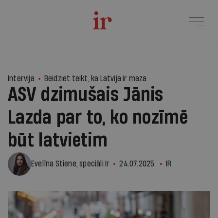
4
Intervija
Beidziet teikt, ka Latvija ir maza
ASV dzimušais Jānis
Lazda par to, ko nozīmē
būt latvietim
Evelīna Stiene, speciāli Ir
24.07.2025.
IR