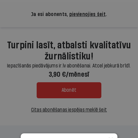
Ja esi abonents,
pievienojies šeit
.
Turpini lasīt, atbalsti kvalitatīvu
žurnālistiku!
Iepazīšanās piedāvājums ir.lv abonēšanai. Atcel jebkurā brīdī.
3,90 €/mēnesī
Abonēt
Citas abonēšanas iespējas meklē šeit