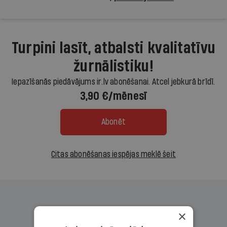
Turpini lasīt, atbalsti kvalitatīvu
žurnālistiku!
Iepazīšanās piedāvājums ir.lv abonēšanai. Atcel jebkurā brīdī.
3,90 €/mēnesī
Abonēt
Citas abonēšanas iespējas meklē šeit
×