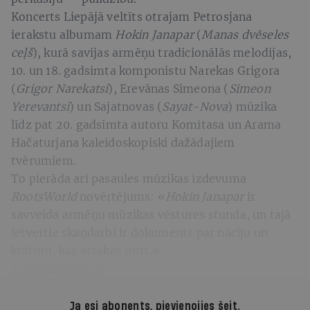
Koncerts Liepājā veltīts otrajam Petros­jana
ierakstu albumam
Hokin Janapar
(
Ma­nas dvēseles
ceļš
), kurā savijas armēņu tradicionālās melodijas,
10. un 18. gadsimta komponistu Narekas Grigora
(
Grigor Narekatsi
), Erevānas Simeona (
Simeon
Yerevantsi
) un Sajatnovas (
Sayat-Nova
) mūzika
līdz pat 20. gadsimta autoru Komitasa un Arama
Hačaturjana kaleidoskopiski dažādajiem
tvērumiem.
To pierāda arī pasaules mūzikas izdevuma
RootsWorld
novērtējums: «
Hokin Ja­napar
ir
savveida armēņu mūzikas vēstures stunda, un tajā
ietvertie skaņdarbi ir dokuments par nāciju un
kultūru, kas atsa­kās mirt.»
Lielaisdzintars.lv
Ja esi abonents,
pievienojies šeit
.