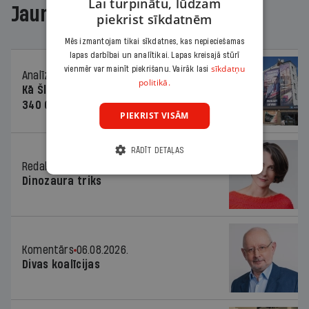
Lai turpinātu, lūdzam
Jaunākajā žurnālā
piekrist sīkdatnēm
Mēs izmantojam tikai sīkdatnes, kas nepieciešamas
lapas darbībai un analītikai. Lapas kreisajā stūrī
sīkdatņu
vienmēr var mainīt piekrišanu. Vairāk lasi
Analīze
06.08.2026.
politikā.
Kā Šlesera partija palika nesodīta par
340 000 vērtu reklāmas kampaņu
PIEKRIST VISĀM
RĀDĪT DETAĻAS
Redaktores sleja
06.08.2026.
Dinozaura triks
Komentārs
06.08.2026.
Divas koalīcijas