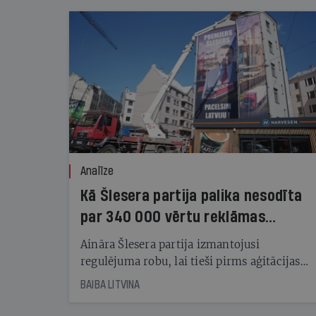
Analīze
Kā Šlesera partija palika nesodīta
par 340 000 vērtu reklāmas
kampaņu
Aināra Šlesera partija izmantojusi
regulējuma robu, lai tieši pirms aģitācijas
starta izreklamētos par summu, kas
BAIBA LITVINA
pārsniedz trešdaļu no likumīgi atļautajiem
kampaņas tēriņiem. KNAB pārkāpumus