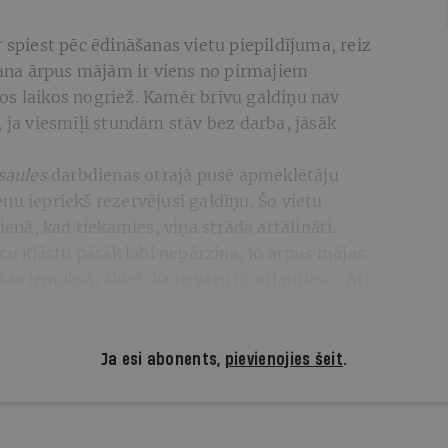
 spiest pēc ēdināšanas vietu piepildījuma, reiz
Ēšana ārpus mājām ir viens no pirmajiem
os laikos nogriež. Kamēr brīvu galdiņu nav
, ja viesmīļi stundām stāv bez darba, jāsāk
saules
darbdienas otrajā pusē apmeklētāju
nu iepriekš rezervējusi galdiņu. Šo vietu
ienā, kad tiekamies, viņa strādā attālināti.
īcu klāstu pārāk labi nepārzina, jo ārpus mājas
i tas izmaksā, šķiet, ka nevaru to atļauties.» Arī
usi bagātīgas brokastis.
Ja esi abonents,
pievienojies šeit
.