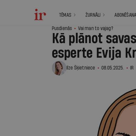
TĒMAS
ŽURNĀLI
ABONĒŠAN
Pusdienās
Vai man to vajag?
Kā plānot savas
esperte Evija K
Ilze Šķietniece
08.05.2025.
IR
1