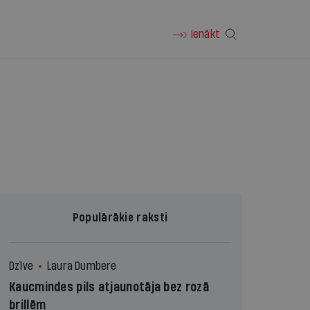
Ienākt
Populārākie raksti
Dzīve
Laura Dumbere
Kaucmindes pils atjaunotāja bez rozā
brillēm