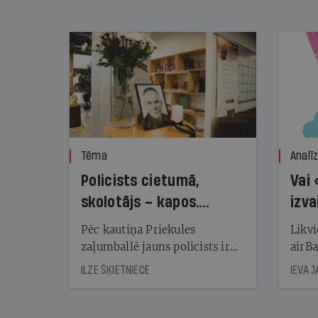
nekonstatē
Tēma
Analī
Policists cietumā,
Vai 
skolotājs – kapos.
izva
Reibuma cena Priekulē
Pēc kautiņa Priekules
Likvi
zaļumballē jauns policists ir
airBa
nonācis cietumā, bet
oblig
ILZE ŠĶIETNIECE
IEVA 
cienījams pedagogs — kapos.
šone
Tik traģiska ir izrādījusies
lemša
divu promiļu reibuma cena
draud