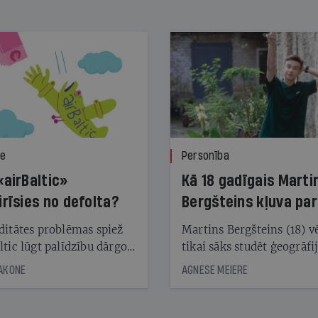
ze
Personība
«airBaltic»
Kā 18 gadīgais Marti
irīsies no defolta?
Bergšteins kļuva par
laika ziņu seju?
ditātes problēmas spiež
Martins Bergšteins (18) v
ltic lūgt palīdzību dārgo
tikai sāks studēt ģeogrāfi
āciju turētājiem, taču
bet viņa sacītajam jau uzt
JAKONE
AGNESE MEIERE
dēļ nebija kvoruma
tūkstošiem laika ziņu ska
nai. Vai lidsabiedrībai
Latvijā. Aiz dažām minū
 defolts, ja tā nespēs
televīzijas ēterā ir 11 gadi