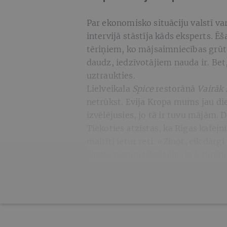
Par ekonomisko situāciju valstī var
intervijā stāstīja kāds eksperts. 
tēriņiem, ko mājsaimniecības grūt
daudz, iedzīvotājiem nauda ir. Bet
uztraukties.
Lielveikala
Spice
restorānā
Vairāk 
netrūkst. Evija Kropa mums jau die
izvēlējusies, jo tā ir tuvu mājām. D
Tiekoties atzīstas, ka Rīgas kafejn
maltīti ietur reti. «Zinot, cik dārg
šoreiz pasūta tikai tēju, jo ieturēj