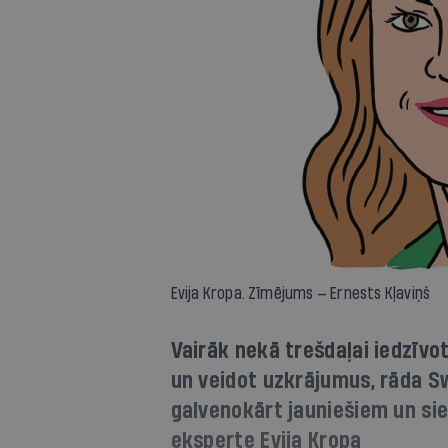
Evija Kropa. Zīmējums — Ernests Kļaviņš
Vairāk nekā trešdaļai iedzīvo
un veidot uzkrājumus, rāda S
galvenokārt jauniešiem un sie
eksperte Evija Kropa