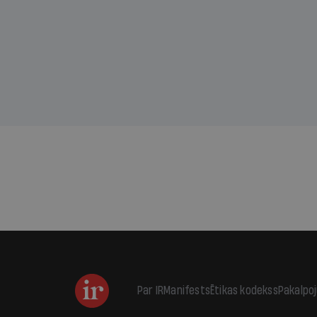
sama
kas j
pirm
augus
Par IR
Manifests
Ētikas kodekss
Pakalpo