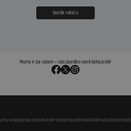
ksāt augstos procentus,
uzcītīga darba, mammas
āpārskaita jau trīs dienas
atbalsts un drosme turpi
Vairāk rakstu
s nākamās sapulces
meteovērojumus arī tad, 
ta vidū?
šķiet, ka tie nevienam na
vajadzīgi
Mums ir pa ceļam — lasi jaunāko savā laika joslā!
jumu sniegšanas noteikumi
Privātuma politika
Reklāma
Ziedo
Kontakti