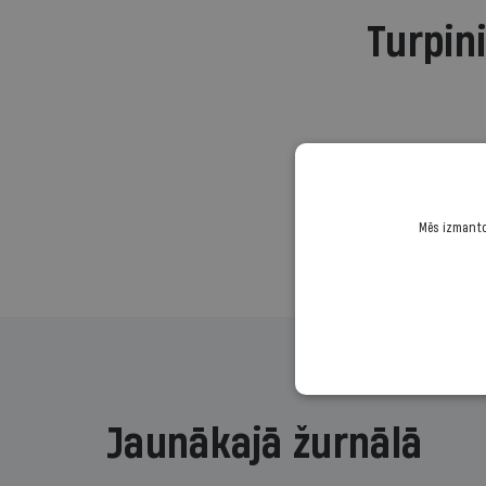
Turpini
Mēs izmantoj
Jaunākajā žurnālā