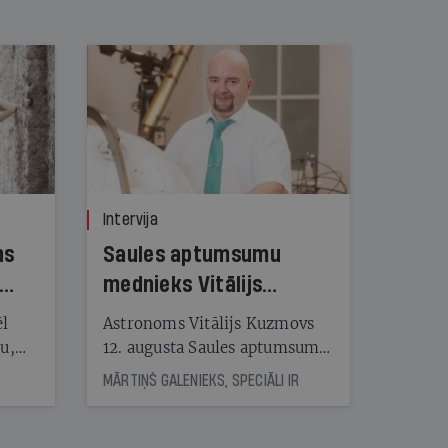
Intervija
ns
Saules aptumsumu
mednieks Vitālijs
Kuzmovs
ēl
Astronoms Vitālijs Kuzmovs
ju,
12. augusta Saules aptumsumu
icas
dosies vērot Maļorkā, kur tas
MĀRTIŅŠ GALENIEKS, SPECIĀLI IR
tītāju
būs pilns. Jau nākamajā dienā
tēm
viņš LU Botāniskajā dārzā lasīs
lekciju Perseīdu naktī. Tās