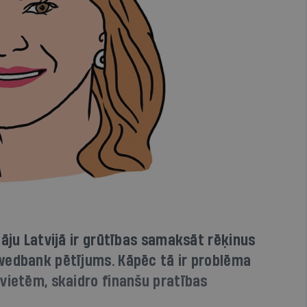
tāju Latvijā ir grūtības samaksāt rēķinus
wedbank pētījums. Kāpēc tā ir problēma
vietēm, skaidro finanšu pratības