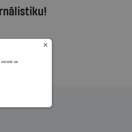
rnālistiku!
.
×
ī vienmēr var