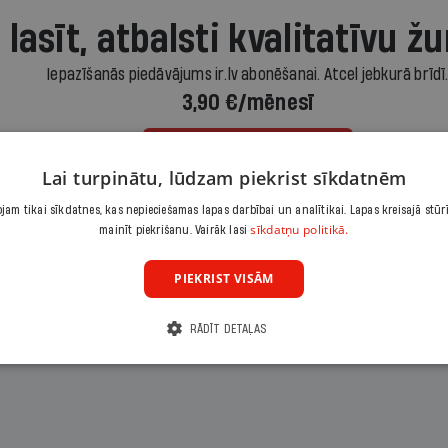
 lasīt, atbalsti kvalitatīvu žu
Iepazīšanās piedāvājums ir.lv abonēšanai. Atcel jebkurā brīdī
3,90 €/mēnesī
Abonēt
Lai turpinātu, lūdzam piekrist sīkdatnēm
am tikai sīkdatnes, kas nepieciešamas lapas darbībai un analītikai. Lapas kreisajā stūr
Citas abonēšanas iespējas meklē šeit
sīkdatņu politikā.
mainīt piekrišanu. Vairāk lasi
PIEKRIST VISĀM
RĀDĪT DETAĻAS