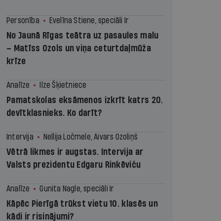
Personība
Evelīna Stiene, speciāli Ir
No Jaunā Rīgas teātra uz pasaules malu
– Matīss Ozols un viņa ceturtdaļmūža
krīze
Analīze
Ilze Šķietniece
Pamatskolas eksāmenos izkrīt katrs 20.
devītklasnieks. Ko darīt?
Intervija
Nellija Ločmele, Aivars Ozoliņš
Vētrā likmes ir augstas. Intervija ar
Valsts prezidentu Edgaru Rinkēviču
Analīze
Gunita Nagle, speciāli Ir
Kāpēc Pierīgā trūkst vietu 10. klasēs un
kādi ir risinājumi?