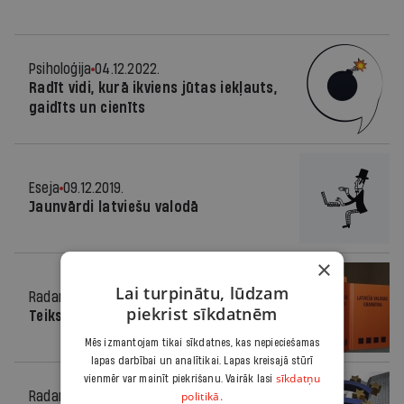
Psiholoģija
04.12.2022.
Radīt vidi, kurā ikviens jūtas iekļauts,
gaidīts un cienīts
Eseja
09.12.2019.
Jaunvārdi latviešu valodā
×
Lai turpinātu, lūdzam
Radars
06.03.2014.
piekrist sīkdatnēm
Teiksim droši un pārliecināti – eira!
Mēs izmantojam tikai sīkdatnes, kas nepieciešamas
lapas darbībai un analītikai. Lapas kreisajā stūrī
sīkdatņu
vienmēr var mainīt piekrišanu. Vairāk lasi
politikā.
Radars
05.02.2013.