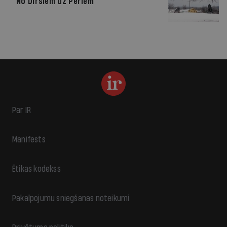
No Diršiem uz Pērlēm
Par IR
Manifests
Ētikas kodekss
Pakalpojumu sniegšanas noteikumi