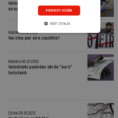
Valodnieki: arī pēc pievienošanās
eirozonai varēsim teikt “eiro”
PIEKRIST VISĀM
RĀDĪT DETAĻAS
Radars
31.01.2013.
Vai cīņa par eiro zaudēta?
Radars
30.01.2013.
Valodnieki padodas vārda "euro"
lietošanā
Dzīve
25.01.2012.