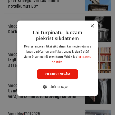
pret Krieviju: vai tas maina
noteikumus ES?
×
Viedoklis
25.02.2025.
Lai turpinātu, lūdzam
Darba tirgu liks augstspiediena katlā
piekrist sīkdatnēm
Mēs izmantojam tikai sīkdatnes, kas nepieciešamas
lapas darbībai un analītikai. Lapas kreisajā stūrī
Viedoklis
31.01.2025.
sīkdatņu
vienmēr var mainīt piekrišanu. Vairāk lasi
Izglītībā nevaram atļauties darboties
politikā.
atsevišķi – darba pietiks visiem
PIEKRIST VISĀM
Viedoklis
21.01.2025.
RĀDĪT DETAĻAS
Uzņēmuma pārdošana – kas jāņem
vērā, lai izmantotu labvēlīgāko brīdi
Viedoklis
17.01.2025.