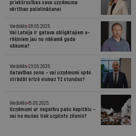
priekšrocības sava uzņēmuma
vērtības palielināšanai
Viedoklis
28.05.2025.
Vai Latvija ir gatava obligātajiem e-
rēķiniem jau no nākamā gada
sākuma?
Viedoklis
23.05.2025.
Gatavības cena – vai uzņēmumi spēs
strādāt krīzē vismaz 72 stundas?
Viedoklis
15.05.2025.
Uzņēmumi ar negatīvu pašu kapitālu –
vai no mušas tiek uzpūsts zilonis?