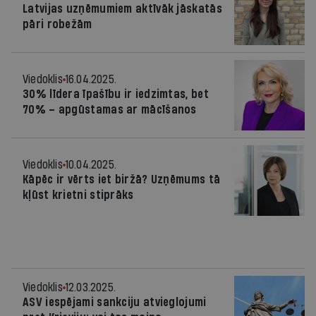
Latvijas uzņēmumiem aktīvāk jāskatās
pāri robežām
Viedoklis
16.04.2025.
30% līdera īpašību ir iedzimtas, bet
70% – apgūstamas ar mācīšanos
Viedoklis
10.04.2025.
Kāpēc ir vērts iet biržā? Uzņēmums tā
kļūst krietni stiprāks
Viedoklis
12.03.2025.
ASV iespējami sankciju atvieglojumi