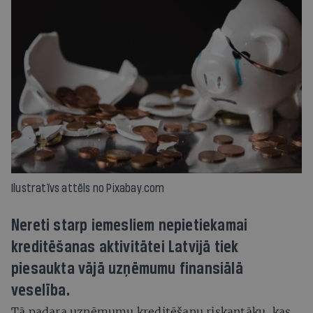
Ilustratīvs attēls no Pixabay.com
Nereti starp iemesliem nepietiekamai
kreditēšanas aktivitātei Latvijā tiek
piesaukta vājā uzņēmumu finansiālā
veselība.
Tā padara uzņēmumu kreditēšanu riskantāku, kas