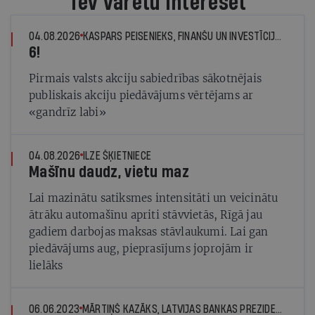
Tev varētu interesēt
04.08.2026
KASPARS PEISENIEKS, FINANŠU UN INVESTĪCIJU EKSPERTS
6!
Pirmais valsts akciju sabiedrības sākotnējais
publiskais akciju piedāvājums vērtējams ar
«gandrīz labi»
04.08.2026
ILZE ŠĶIETNIECE
Mašīnu daudz, vietu maz
Lai mazinātu satiksmes intensitāti un veicinātu
ātrāku automašīnu apriti stāvvietās, Rīgā jau
gadiem darbojas maksas stāvlaukumi. Lai gan
piedāvājums aug, pieprasījums joprojām ir
lielāks
06.06.2023
MĀRTIŅŠ KAZĀKS, LATVIJAS BANKAS PREZIDENTS