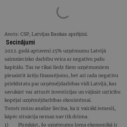
Avots: CSP, Latvijas Bankas aprēķini.
Secinājumi
2022. gadā aptuveni 25% uzņēmumu Latvijā
saimniecisko darbību veica ar negatīvu pašu
kapitālu. Tas ne tikai liedz šiem uzņēmumiem
piesaistīt ārēju finansējumu, bet arī rada negatīvu
priekšstatu par uzņēmējdarbības vidi Latvijā, kas
savukārt var atturēt investīcijas un vājināt uzticību
kopējai uzņēmējdarbības ekosistēmai.
Tomēr mūsu analīze liecina, ka ir vairāki iemesli,
kāpēc situācija nemaz nav tik drūma.
1) Pirmkārt, šo uzņēmumu loma ekonomikā ir