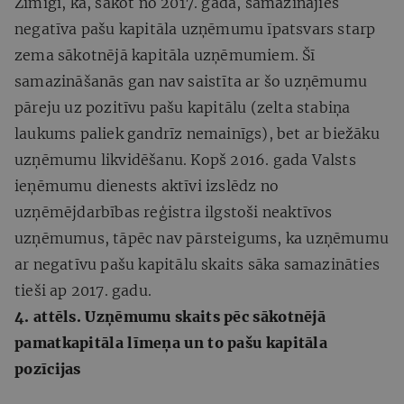
Zīmīgi, ka, sākot no 2017. gada, samazinājies
negatīva pašu kapitāla uzņēmumu īpatsvars starp
zema sākotnējā kapitāla uzņēmumiem. Šī
samazināšanās gan nav saistīta ar šo uzņēmumu
pāreju uz pozitīvu pašu kapitālu (zelta stabiņa
laukums paliek gandrīz nemainīgs), bet ar biežāku
uzņēmumu likvidēšanu. Kopš 2016. gada Valsts
ieņēmumu dienests aktīvi izslēdz no
uzņēmējdarbības reģistra ilgstoši neaktīvos
uzņēmumus, tāpēc nav pārsteigums, ka uzņēmumu
ar negatīvu pašu kapitālu skaits sāka samazināties
tieši ap 2017. gadu.
4. attēls. Uzņēmumu skaits pēc sākotnējā
pamatkapitāla līmeņa un to pašu kapitāla
pozīcijas