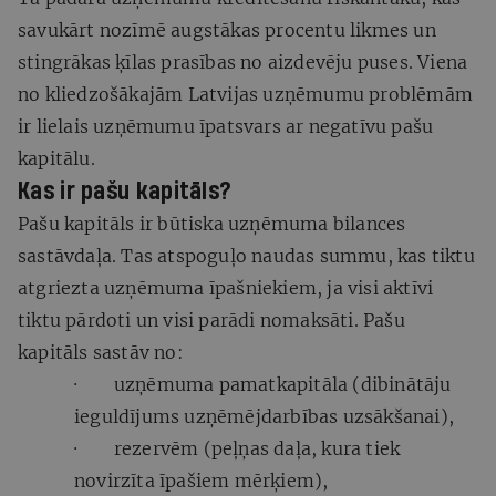
savukārt nozīmē augstākas procentu likmes un
stingrākas ķīlas prasības no aizdevēju puses. Viena
no kliedzošākajām Latvijas uzņēmumu problēmām
ir lielais uzņēmumu īpatsvars ar negatīvu pašu
kapitālu.
Kas ir pašu kapitāls?
Pašu kapitāls ir būtiska uzņēmuma bilances
sastāvdaļa. Tas atspoguļo naudas summu, kas tiktu
atgriezta uzņēmuma īpašniekiem, ja visi aktīvi
tiktu pārdoti un visi parādi nomaksāti. Pašu
kapitāls sastāv no:
· uzņēmuma pamatkapitāla (dibinātāju
ieguldījums uzņēmējdarbības uzsākšanai),
· rezervēm (peļņas daļa, kura tiek
novirzīta īpašiem mērķiem),