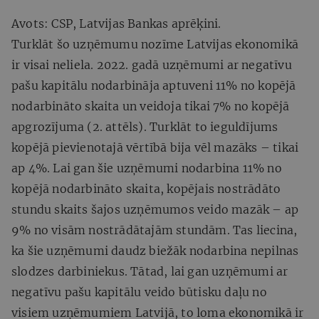
Avots: CSP, Latvijas Bankas aprēķini.
Turklāt šo uzņēmumu nozīme Latvijas ekonomikā
ir visai neliela. 2022. gadā uzņēmumi ar negatīvu
pašu kapitālu nodarbināja aptuveni 11% no kopējā
nodarbināto skaita un veidoja tikai 7% no kopējā
apgrozījuma (2. attēls). Turklāt to ieguldījums
kopējā pievienotajā vērtībā bija vēl mazāks – tikai
ap 4%. Lai gan šie uzņēmumi nodarbina 11% no
kopējā nodarbināto skaita, kopējais nostrādāto
stundu skaits šajos uzņēmumos veido mazāk – ap
9% no visām nostrādātajām stundām. Tas liecina,
ka šie uzņēmumi daudz biežāk nodarbina nepilnas
slodzes darbiniekus. Tātad, lai gan uzņēmumi ar
negatīvu pašu kapitālu veido būtisku daļu no
visiem uzņēmumiem Latvijā, to loma ekonomikā ir