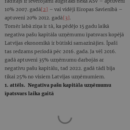
rādītājs ir ievērojami augstāks nekā ASV – aptuveni
10% 2007. gadā
[2]
– vai vidēji Eiropas Savienībā –
aptuveni 20% 2012. gadā
[3]
.
Tomēr labā ziņa ir tā, ka pēdējo 15 gadu laikā
negatīva pašu kapitāla uzņēmumu īpatsvars kopējā
Latvijas ekonomikā ir būtiski samazinājies. Īpaši
tas redzams periodā pēc 2016. gada. Ja vēl 2016.
gadā aptuveni 35% uzņēmumu darbojās ar
negatīvu pašu kapitālu, tad 2022. gadā tādi bija
tikai 25% no visiem Latvijas uzņēmumiem.
1. attēls. Negatīva pašu kapitāla uzņēmumu
īpatsvars laika gaitā