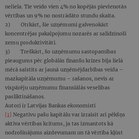
neliela. Tie veido vien 4% no kopējās pievienotās
vērtības un 9% no nostrādāto stundu skaita.
2) Otrkārt, šie uzņēmumi galvenokārt
koncentrējas pakalpojumu nozarēs ar salīdzinoši
zemu produktivitāti.
3) Treškārt, šo uzņēmumu sastopamības
pieaugums pēc globālās finanšu krīzes bija lielā
mērā saistīts ar jaunā uzņēmējdarbības veida –
mazkapitāla uzņēmumu – rašanos, nevis ar
vispārēju uzņēmumu finansiālās veselības
pasliktināšanos.
Autori ir Latvijas Bankas ekonomisti
[1]
Negatīvu pašu kapitālu var izraisīt arī pēkšņs
aktīva vērtības kritums, ja tas izmantots kā
nodrošinājums aizdevumam un tā vērtība kļūst