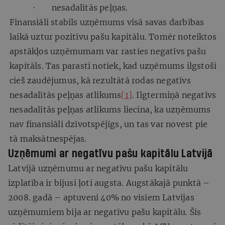
· nesadalītās peļņas.
Finansiāli stabils uzņēmums visā savas darbības
laikā uztur pozitīvu pašu kapitālu. Tomēr noteiktos
apstākļos uzņēmumam var rasties negatīvs pašu
kapitāls. Tas parasti notiek, kad uzņēmums ilgstoši
cieš zaudējumus, kā rezultātā rodas negatīvs
nesadalītās peļņas atlikums
[1]
. Ilgtermiņā negatīvs
nesadalītās peļņas atlikums liecina, ka uzņēmums
nav finansiāli dzīvotspējīgs, un tas var novest pie
tā maksātnespējas.
Uzņēmumi ar negatīvu pašu kapitālu Latvijā
Latvijā uzņēmumu ar negatīvu pašu kapitālu
izplatība ir bijusi ļoti augsta. Augstākajā punktā –
2008. gadā – aptuveni 40% no visiem Latvijas
uzņēmumiem bija ar negatīvu pašu kapitālu. Šis