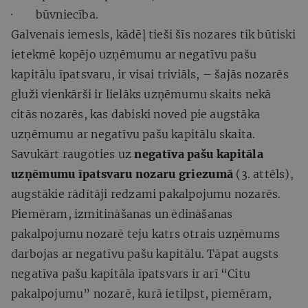
· būvniecība.
Galvenais iemesls, kādēļ tieši šīs nozares tik būtiski
ietekmē kopējo uzņēmumu ar negatīvu pašu
kapitālu īpatsvaru, ir visai triviāls, – šajās nozarēs
gluži vienkārši ir lielāks uzņēmumu skaits nekā
citās nozarēs, kas dabiski noved pie augstāka
uzņēmumu ar negatīvu pašu kapitālu skaita.
Savukārt raugoties uz
negatīva pašu kapitāla
uzņēmumu īpatsvaru nozaru griezumā
(3. attēls),
augstākie rādītāji redzami pakalpojumu nozarēs.
Piemēram, izmitināšanas un ēdināšanas
pakalpojumu nozarē teju katrs otrais uzņēmums
darbojas ar negatīvu pašu kapitālu. Tāpat augsts
negatīva pašu kapitāla īpatsvars ir arī “Citu
pakalpojumu” nozarē, kurā ietilpst, piemēram,