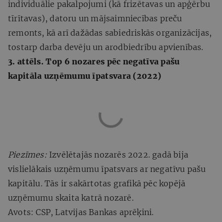
individuālie pakalpojumi (kā frizētavas un apģērbu
tīrītavas), datoru un mājsaimniecības preču
remonts, kā arī dažādas sabiedriskās organizācijas,
tostarp darba devēju un arodbiedrību apvienības.
3. attēls. Top 6 nozares pēc negatīva pašu
kapitāla uzņēmumu īpatsvara (2022)
Piezīmes:
Izvēlētajās nozarēs 2022. gadā bija
vislielākais uzņēmumu īpatsvars ar negatīvu pašu
kapitālu. Tās ir sakārtotas grafikā pēc kopējā
uzņēmumu skaita katrā nozarē.
Avots: CSP, Latvijas Bankas aprēķini.