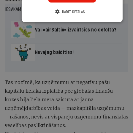
IESAKĀM
RĀDĪT DETAĻAS
Vai «airBaltic» izvairīsies no defolta?
Nevajag baidīties!
Tas nozīmē, ka uzņēmumu ar negatīvu pašu
kapitālu lielāka izplatība pēc globālās finanšu
krīzes bija lielā mērā saistīta ar jaunā
uzņēmējdarbības veida – mazkapitāla uzņēmumu
– rašanos, nevis ar vispārēju uzņēmumu finansiālās
veselības pasliktināšanos.