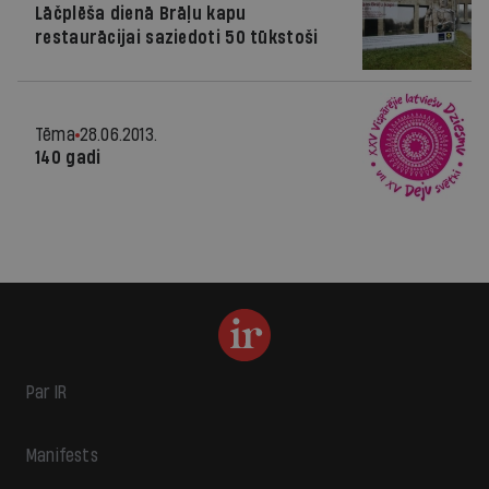
Lāčplēša dienā Brāļu kapu
restaurācijai saziedoti 50 tūkstoši
Tēma
28.06.2013.
140 gadi
Par IR
Manifests