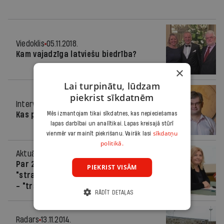
Viedoklis
05.11.2018.
Kam vajadzīga latviešu biedrība?
×
Lai turpinātu, lūdzam
piekrist sīkdatnēm
Intervija
06.06.2018.
Mēs izmantojam tikai sīkdatnes, kas nepieciešamas
Kas padara par cilvēku
lapas darbībai un analītikai. Lapas kreisajā stūrī
sīkdatņu
vienmēr var mainīt piekrišanu. Vairāk lasi
politikā.
Aktuāli
29.01.2018.
Par 2017.gada vārdu izvēlēts
PIEKRIST VISĀM
"straumēt/straumēšana", par nevārdu
- "transporti"
RĀDĪT DETAĻAS
Radars
13.11.2014.