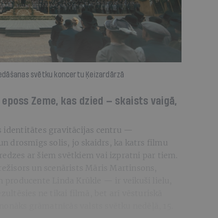
ziedāšanas svētku koncertu Ķeizardārzā
s eposs
Zeme, kas dzied
—
skaists vaigā,
 identitātes gravitācijas centru —
 drosmīgs solis, jo skaidrs, ka katrs filmu
redzes ar šiem svētkiem vai izpratni par tiem.
 režisors un scenārists Māris Martinsons,
n producente Linda Krūkle — ir veikuši lielu,
zultēsies ne tikai filmā, bet arī vēsturiskā
 nonāks grāmatnīcās valsts svētku nedēļā, 15.