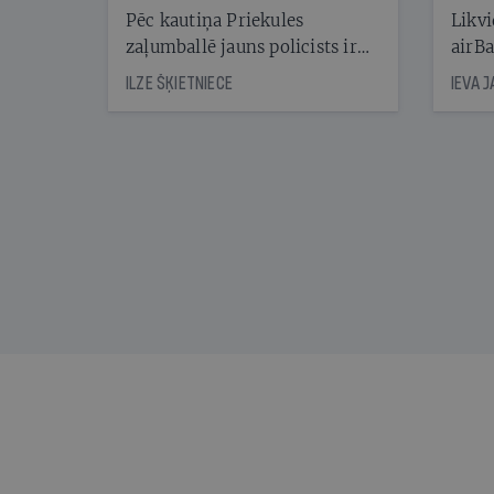
Reibuma cena Priekulē
Pēc kautiņa Priekules
Likvi
zaļumballē jauns policists ir
airBa
nonācis cietumā, bet
oblig
ILZE ŠĶIETNIECE
IEVA 
cienījams pedagogs — kapos.
šone
Tik traģiska ir izrādījusies
lemša
divu promiļu reibuma cena
draud
sama
kas j
pirm
augus