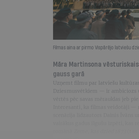
Filmas aina ar pirmo Vispārējo latviešu d
Māra Martinsona vēsturiskai
gauss garā
Uzņemt filmu par latviešu kultūras
Dziesmusvētkiem — ir ambiciozs un
vērtēs pēc savas mērauklas jeb pie
Interesanti, ka filmas veidotāji —
scenārija līdzautors Dainis Īvāns u
vairākus gadus ilgušu izpēti, kas re
romānā
Zeme, kas dzied 1873
(tas