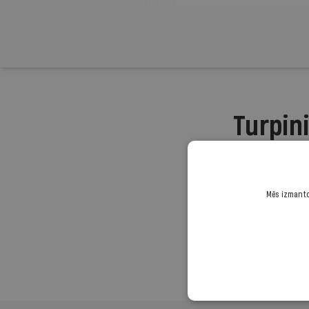
novembrī).
Turpini
Mēs izmantoj