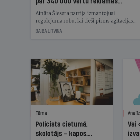
par 340 000 vērtu reklāmas
kampaņu
Aināra Šlesera partija izmantojusi
regulējuma robu, lai tieši pirms aģitācijas
starta izreklamētos par summu, kas
BAIBA LITVINA
pārsniedz trešdaļu no likumīgi atļautajiem
kampaņas tēriņiem. KNAB pārkāpumus
nekonstatē
Tēma
Analī
Policists cietumā,
Vai 
skolotājs – kapos.
izva