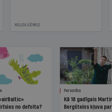
NELLIJA LOČMELE
ze
Personība
«airBaltic»
Kā 18 gadīgais Marti
irīsies no defolta?
Bergšteins kļuva par