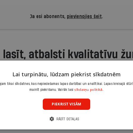
Ja esi abonents,
pievienojies šeit
.
 lasīt, atbalsti kvalitatīvu žu
Iepazīšanās piedāvājums ir.lv abonēšanai. Atcel jebkurā brīdī
3,90 €/mēnesī
Lai turpinātu, lūdzam piekrist sīkdatnēm
am tikai sīkdatnes, kas nepieciešamas lapas darbībai un analītikai. Lapas kreisajā stūr
Abonēt
sīkdatņu politikā.
mainīt piekrišanu. Vairāk lasi
PIEKRIST VISĀM
Citas abonēšanas iespējas meklē šeit
RĀDĪT DETAĻAS