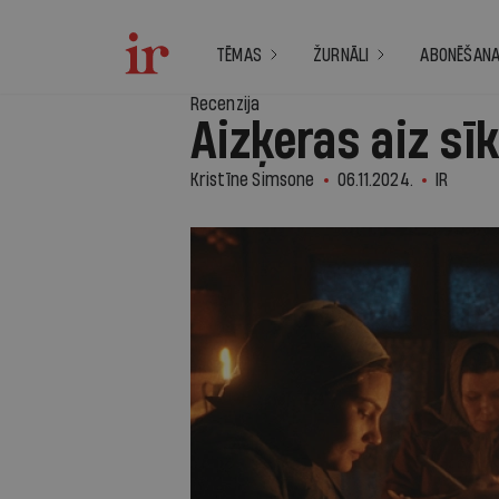
TĒMAS
ŽURNĀLI
ABONĒŠAN
Recenzija
Aizķeras aiz s
Kristīne Simsone
06.11.2024.
IR