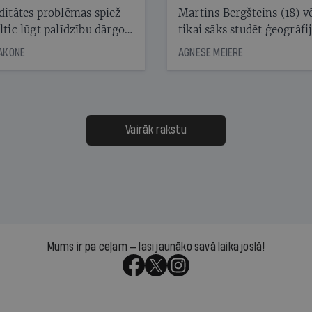
laika ziņu seju?
ditātes problēmas spiež
Martins Bergšteins (18) v
ltic lūgt palīdzību dārgo
tikai sāks studēt ģeogrāfi
āciju turētājiem, taču
bet viņa sacītajam jau uzt
JAKONE
AGNESE MEIERE
dēļ nebija kvoruma
tūkstošiem laika ziņu ska
nai. Vai lidsabiedrībai
Latvijā. Aiz dažām minū
 defolts, ja tā nespēs
televīzijas ēterā ir 11 gadi
ksāt augstos procentus,
uzcītīga darba, mammas
āpārskaita jau trīs dienas
atbalsts un drosme turpi
Vairāk rakstu
s nākamās sapulces
meteovērojumus arī tad, 
ta vidū?
šķiet, ka tie nevienam na
vajadzīgi
Mums ir pa ceļam — lasi jaunāko savā laika joslā!