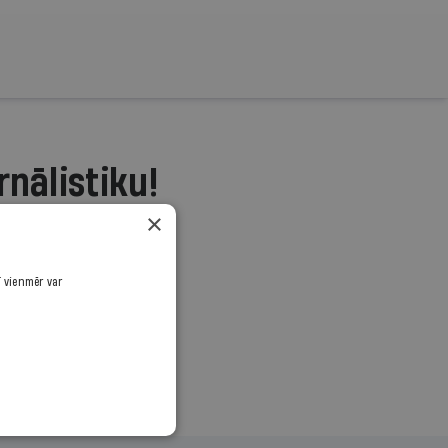
rnālistiku!
×
.
ī vienmēr var