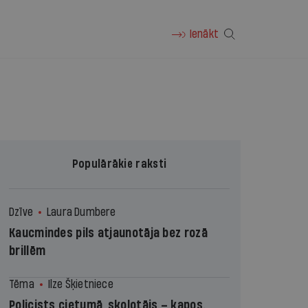
Ienākt
Populārākie raksti
Dzīve
Laura Dumbere
Kaucmindes pils atjaunotāja bez rozā
brillēm
Tēma
Ilze Šķietniece
Policists cietumā, skolotājs – kapos.