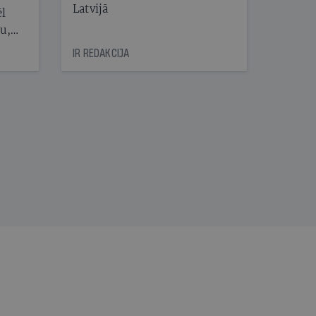
Latvijā
ēl
ju,
icas
IR REDAKCIJA
tītāju
tēm
nāt
kad
v