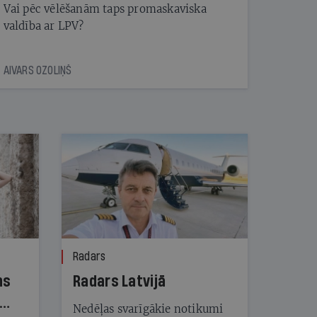
Vai pēc vēlēšanām taps promaskaviska
valdība ar LPV?
AIVARS OZOLIŅŠ
Radars
ns
Radars Latvijā
Nedēļas svarīgākie notikumi