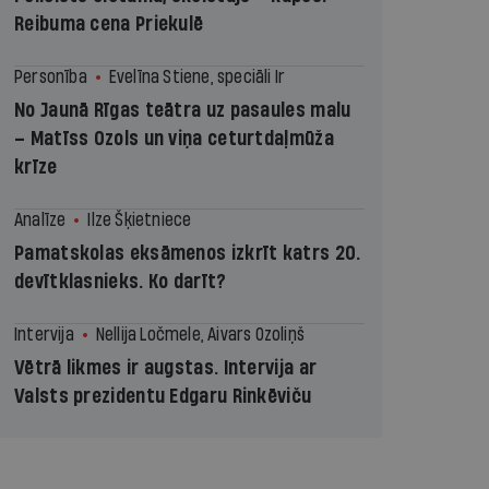
Reibuma cena Priekulē
Personība
Evelīna Stiene, speciāli Ir
No Jaunā Rīgas teātra uz pasaules malu
– Matīss Ozols un viņa ceturtdaļmūža
krīze
Analīze
Ilze Šķietniece
Pamatskolas eksāmenos izkrīt katrs 20.
devītklasnieks. Ko darīt?
Intervija
Nellija Ločmele, Aivars Ozoliņš
Vētrā likmes ir augstas. Intervija ar
Valsts prezidentu Edgaru Rinkēviču