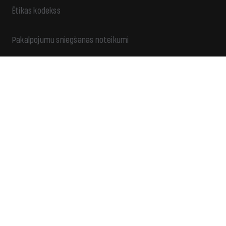
Ētikas kodekss
Pakalpojumu sniegšanas noteikumi
Privātuma politika
Reklāma
Ziedo
Kontakti
Piekļūstamība
Sadarbība