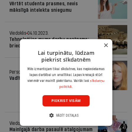
Vērtēt studenta prasmes, nevis
mākslīgā intelekta sniegumu
Viedoklis
04.10.2023.
Tehnoloģijas mums darbu neatņems:
×
briedums un pieredze tikai palīdzēs
Lai turpinātu, lūdzam
piekrist sīkdatnēm
Mēs izmantojam tikai sīkdatnes, kas nepieciešamas
Personāla attīstība
02.10.2023.
lapas darbībai un analītikai. Lapas kreisajā stūrī
Vadītāja evolūcija
sīkdatņu
vienmēr var mainīt piekrišanu. Vairāk lasi
politikā.
PIEKRIST VISĀM
RĀDĪT DETAĻAS
Viedoklis
22.05.2023.
Mainīgajā darba pasaulē atalgojumam