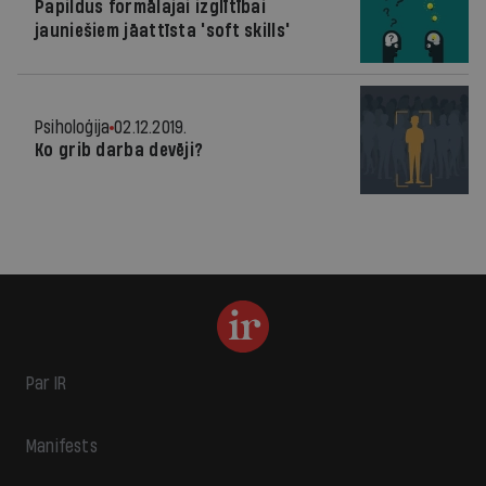
Papildus formālajai izglītībai
jauniešiem jāattīsta 'soft skills'
Psiholoģija
02.12.2019.
Ko grib darba devēji?
Par IR
Manifests