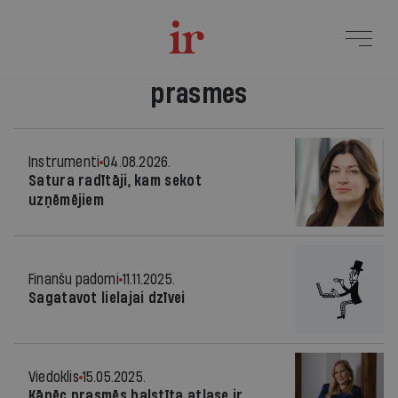
prasmes
Instrumenti
04.08.2026.
Satura radītāji, kam sekot
uzņēmējiem
Finanšu padomi
11.11.2025.
Sagatavot lielajai dzīvei
Viedoklis
15.05.2025.
Kāpēc prasmēs balstīta atlase ir