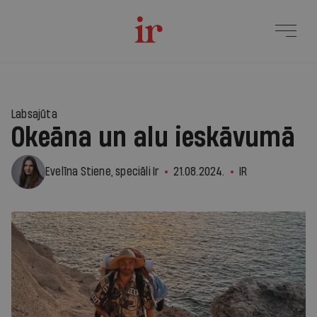
1
Labsajūta
Okeāna un alu ieskāvumā
Evelīna Stiene, speciāli Ir
21.08.2024.
IR