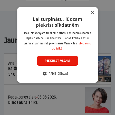
×
Lai turpinātu, lūdzam
piekrist sīkdatnēm
Mēs izmantojam tikai sīkdatnes, kas nepieciešamas
Jaunākajā žurnālā
lapas darbībai un analītikai. Lapas kreisajā stūrī
sīkdatņu
vienmēr var mainīt piekrišanu. Vairāk lasi
politikā.
PIEKRIST VISĀM
Analīze
06.08.2026.
Kā Šlesera partija palika nesodīta par
RĀDĪT DETAĻAS
340 000 vērtu reklāmas kampaņu
Redaktores sleja
06.08.2026.
Dinozaura triks