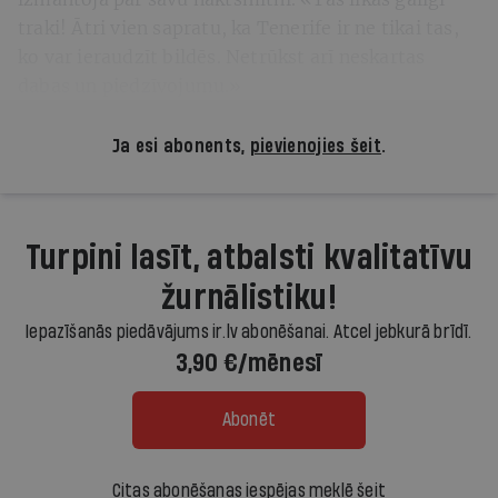
traki! Ātri vien sapratu, ka Tenerife ir ne tikai tas,
ko var ieraudzīt bildēs. Netrūkst arī neskartas
dabas un piedzīvojumu.»
Ja esi abonents,
pievienojies šeit
.
Turpini lasīt, atbalsti kvalitatīvu
žurnālistiku!
Iepazīšanās piedāvājums ir.lv abonēšanai. Atcel jebkurā brīdī.
3,90 €/mēnesī
Abonēt
Citas abonēšanas iespējas meklē šeit