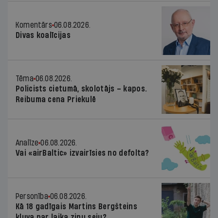
Komentārs
06.08.2026.
Divas koalīcijas
Tēma
06.08.2026.
Policists cietumā, skolotājs – kapos.
Reibuma cena Priekulē
Analīze
06.08.2026.
Vai «airBaltic» izvairīsies no defolta?
Personība
06.08.2026.
Kā 18 gadīgais Martins Bergšteins
kļuva par laika ziņu seju?