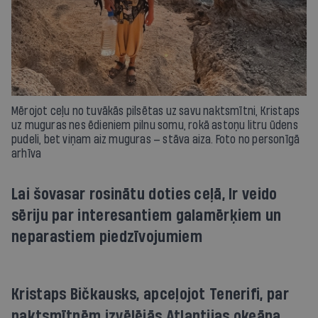
Mērojot ceļu no tuvākās pilsētas uz savu naktsmītni, Kristaps
uz muguras nes ēdieniem pilnu somu, rokā astoņu litru ūdens
pudeli, bet viņam aiz muguras — stāva aiza. Foto no personīgā
arhīva
Lai šovasar rosinātu doties ceļā, Ir veido
sēriju par interesantiem galamērķiem un
neparastiem piedzīvojumiem
Kristaps Bičkausks, apceļojot Tenerifi, par
naktsmītnēm izvēlējās Atlantijas okeāna