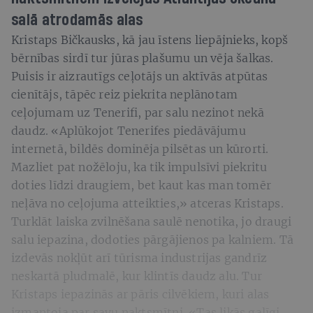
salā atrodamās alas
Kristaps Bičkausks, kā jau īstens liepājnieks, kopš
bērnības sirdī tur jūras plašumu un vēja šalkas.
Puisis ir aizrautīgs ceļotājs un aktīvās atpūtas
cienītājs, tāpēc reiz piekrita neplānotam
ceļojumam uz Tenerifi, par salu nezinot nekā
daudz. «Aplūkojot Tenerifes piedāvājumu
internetā, bildēs dominēja pilsētas un kūrorti.
Mazliet pat nožēloju, ka tik impulsīvi piekritu
doties līdzi draugiem, bet kaut kas man tomēr
neļāva no ceļojuma atteikties,» atceras Kristaps.
Turklāt laiska zvilnēšana saulē nenotika, jo draugi
salu iepazina, dodoties pārgājienos pa kalniem. Tā
izdevās nokļūt arī tūrisma industrijas gandrīz
neskartā pludmalē, kur klintīs daudz alu. Tur
Kristaps iepazinās ar pāris cilvēkiem, kuri alas
izmantoja par savu naktsmītni. «Tas likās galīgi