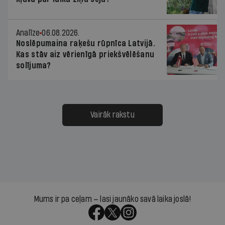
Analīze
06.08.2026.
Noslēpumaina raķešu rūpnīca Latvijā.
Kas stāv aiz vērienīgā priekšvēlēšanu
solījuma?
Vairāk rakstu
Mums ir pa ceļam — lasi jaunāko savā laika joslā!