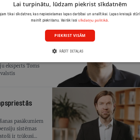
Lai turpinātu, lūdzam piekrist sīkdatnēm
am tikai sīkdatnes, kas nepieciešamas lapas darbībai un analītikai. Lapas kreisajā stūr
sīkdatņu politikā.
mainīt piekrišanu. Vairāk lasi
PIEKRIST VISĀM
tē politiķu
nām
RĀDĪT DETAĻAS
deju ļaut ikvienam
ju eksperts Toms
valstīs
 apspriestās
nāšanas pasākumiem
 pensiju sistēmas
toši ir trūkusi