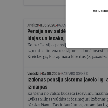
Mēs izmantoj
Analīze
11.06.2026.
PAULS RAUDSEPS
Pensija nav saldējums! Eksperts vēr
idejas un iesaka, kā krāt vecumdie
Ko par Latvijas pensiju sistēmu un politiķu i
izņemt 2. līmeņa uzkrājumus domā investīci
Kreicbergs, kas apmāca klientus 34 pasaules 
Viedoklis
04.08.2025.
KASPARS GORKŠS
Izdienas pensiju sistēmā jāveic ilgi
izmaiņas
Kā vienu no valsts budžeta izdevumu mazi
Evikas Siliņas valdība ir iezīmējusi izdienas
pārskatīšanu. Tas ir jautājums, kuram jau ilgs