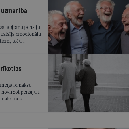
a uzmanība
i
ksu apjomu pensiju
 raisīja emocionālu
tiem, taču
ir vajadzīgi līdzekļi
lēma izmantot daļu
 vajadzības. Gados
rīkoties
vēl lielāka
mi atrastos
arantētu pēc
 līmeņa iemaksu
 jācenšas uzkrāt un
novirzot pensiju 1.
r nākotnes
dojoties veselības
 paredzams, ka
ien aktuālāks kļūst
audīt”, dodoties