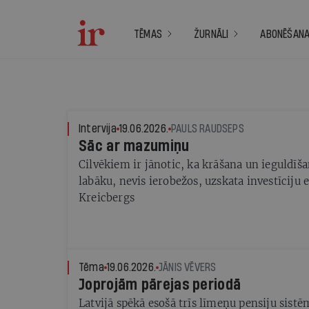
TĒMAS
ŽURNĀLI
ABONĒŠAN
Intervija
19.06.2026.
PAULS RAUDSEPS
Sāc ar mazumiņu
Cilvēkiem ir jānotic, ka krāšana un ieguldīša
labāku, nevis ierobežos, uzskata investīciju
Kreicbergs
Tēma
19.06.2026.
JĀNIS VĒVERS
Joprojām pārejas periodā
Latvijā spēkā esošā trīs līmeņu pensiju sistē