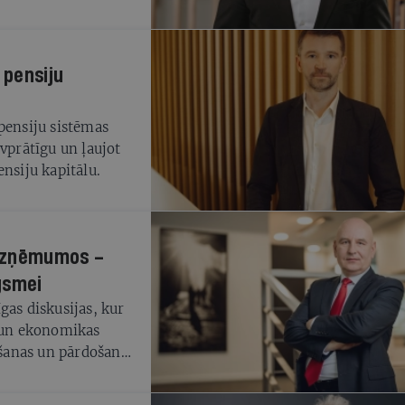
ā arvien vairāk
ijas.
 pensiju
pensiju sistēmas
vprātīgu un ļaujot
nsiju kapitālu.
s uzņēmumos –
gsmei
gas diskusijas, kur
i un ekonomikas
rkšanas un pārdošanas