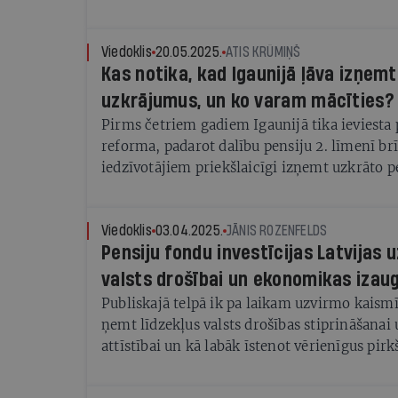
politiskā apņemšanās un drosme, kā rezultāt
palielinās sistēmas atrautība no reālās situāc
Viedoklis
20.05.2025.
ATIS KRŪMIŅŠ
Kas notika, kad Igaunijā ļāva izņemt
uzkrājumus, un ko varam mācīties?
Pirms četriem gadiem Igaunijā tika ieviesta 
reforma, padarot dalību pensiju 2. līmenī brī
iedzīvotājiem priekšlaicīgi izņemt uzkrāto pe
Viedoklis
03.04.2025.
JĀNIS ROZENFELDS
Pensiju fondu investīcijas Latvija
valsts drošībai un ekonomikas izau
Publiskajā telpā ik pa laikam uzvirmo kaismī
ņemt līdzekļus valsts drošības stiprināšana
attīstībai un kā labāk īstenot vērienīgus pi
darījumus. Labā ziņa – nauda Latvijā ir!