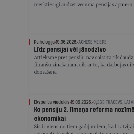
mērķtiecīgi audzēt vecuma pensijas apmēru
Psiholoģija
19.06.2026.
AGNESE MEIERE
Līdz pensijai vēl jānodzīvo
Attieksme pret pensiju nav saistīta tik daud
finanšu zināšanām, cik ar to, kā darbojas ci
domāšana
Eksperta viedoklis
19.06.2026.
OĻEGS TKAČEVS, LATV
Ko pensiju 2. līmeņa reforma nozīmē
ekonomikai
Šis ir viens no tiem gadījumiem, kad Latvija
automātiski sekot kaimiņvalstu piemēram