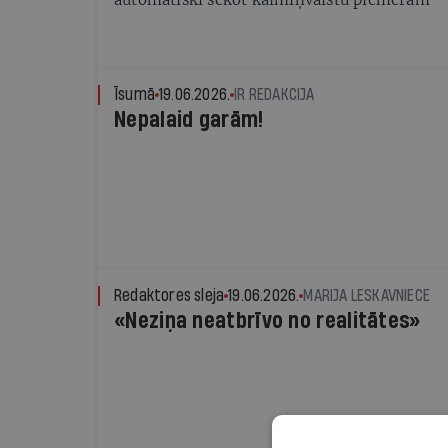
Īsumā
19.06.2026.
IR REDAKCIJA
Nepalaid garām!
Redaktores sleja
19.06.2026.
MARIJA LESKAVNIECE
«Neziņa neatbrīvo no realitātes»