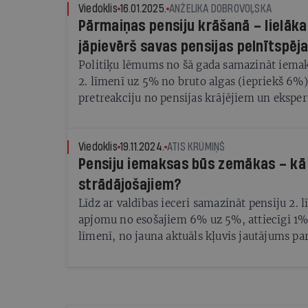
Viedoklis
16.01.2025.
ANŽELIKA DOBROVOĻSKA
Pārmaiņas pensiju krāšanā – lielāk
jāpievērš savas pensijas pelnītspēja
Politiķu lēmums no šā gada samazināt iema
2. līmenī uz 5% no bruto algas (iepriekš 6%)
pretreakciju no pensijas krājējiem un eksper
parlaments ieceri tomēr apstiprināja. Valstij 
pašreizējo pensiju izmaksām, tāpēc valdība 
no nākotnes uzkrājumiem, lai segtu šodienas
Viedoklis
19.11.2024.
ATIS KRŪMIŅŠ
Pensiju iemaksas būs zemākas – kā 
jaunākiem pensijas krājējiem tas nozīmē, ka 
uzmanība jāpievērš tam, lai pensijas uzkrāju
strādājošajiem?
vecumam piemērotākajā plānā un attiecīgi g
Līdz ar valdības ieceri samazināt pensiju 2.
iespējas lielākas ienesīguma iespējas, kā arī
apjomu no esošajiem 6% uz 5%, attiecīgi 1% 
ieguldīt pašiem.
līmenī, no jauna aktuāls kļuvis jautājums pa
pensionāru labklājību. Attīstoties un pilnvei
aprūpes sistēmai Latvijā un citviet pasaulē,
cilvēka mūža ilgums tikai pieaugs. Tāpēc arv
jautājums, kādus ienākumus mēs varēsim “b