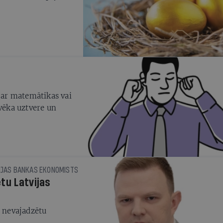
z ar matemātikas vai
lvēka uztvere un
IJAS BANKAS EKONOMISTS
tu Latvijas
i nevajadzētu