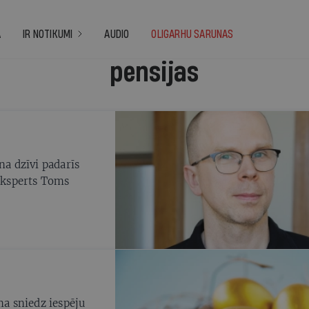
A
IR NOTIKUMI
AUDIO
OLIGARHU SARUNAS
pensijas
na dzīvi padarīs
 eksperts Toms
ma sniedz iespēju