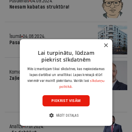
Pusdienās
04.09.2024.
Neesam kabatas struktūra!
Īsumā
04.08.2024.
Pasaule vienā lappusē
×
Lai turpinātu, lūdzam
piekrist sīkdatnēm
Mēs izmantojam tikai sīkdatnes, kas nepieciešamas
Komentārs
27.03.2024.
lapas darbībai un analītikai. Lapas kreisajā stūrī
Zaļie asni
sīkdatņu
vienmēr var mainīt piekrišanu. Vairāk lasi
politikā.
PIEKRIST VISĀM
RĀDĪT DETAĻAS
Analīze
17.01.2024.