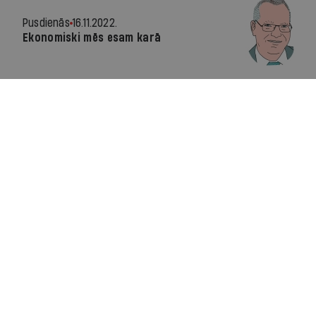
Pusdienās
16.11.2022.
Ekonomiski mēs esam karā
Viedoklis
25.07.2022.
Eiropa sāk cīņu ar inflāciju, taču ātru
uzvaru gaidīt nevajadzētu
Viedoklis
22.07.2022.
Pārlasot Lafontēnu