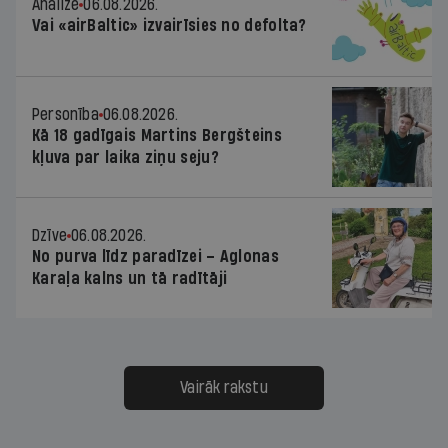
Analīze
06.08.2026.
Vai «airBaltic» izvairīsies no defolta?
Personība
06.08.2026.
Kā 18 gadīgais Martins Bergšteins
kļuva par laika ziņu seju?
Dzīve
06.08.2026.
No purva līdz paradīzei – Aglonas
Karaļa kalns un tā radītāji
Vairāk rakstu