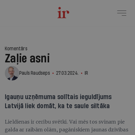
Komentārs
Zaļie asni
Pauls Raudseps
27.03.2024.
IR
Igauņu uzņēmuma solītais ieguldījums
Latvijā liek domāt, ka te saule siltāka
Lieldienas ir cerību svētki. Vai mēs tos svinam pie
galda ar raibām olām, pagāniskiem jaunas dzīvības