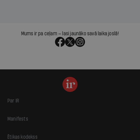
Mums ir pa ceļam — lasi jaunāko savā laika joslā!
Par IR
Manifests
Ētikas kodekss