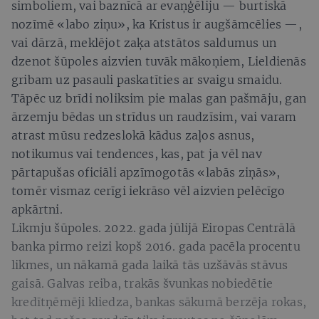
simboliem, vai baznīcā ar evaņģēliju — burtiskā
nozīmē «labo ziņu», ka Kristus ir augšāmcēlies —,
vai dārzā, meklējot zaķa atstātos saldumus un
dzenot šūpoles aizvien tuvāk mākoņiem, Lieldienās
gribam uz pasauli paskatīties ar svaigu smaidu.
Tāpēc uz brīdi noliksim pie malas gan pašmāju, gan
ārzemju bēdas un strīdus un raudzīsim, vai varam
atrast mūsu redzeslokā kādus zaļos asnus,
notikumus vai tendences, kas, pat ja vēl nav
pārtapušas oficiāli apzīmogotās «labās ziņās»,
tomēr vismaz cerīgi iekrāso vēl aizvien pelēcīgo
apkārtni.
Likmju šūpoles. 2022. gada jūlijā Eiropas Centrālā
banka pirmo reizi kopš 2016. gada pacēla procentu
likmes, un nākamā gada laikā tās uzšāvās stāvus
gaisā. Galvas reiba, trakās švunkas nobiedētie
kredītņēmēji kliedza, bankas sākumā berzēja rokas,