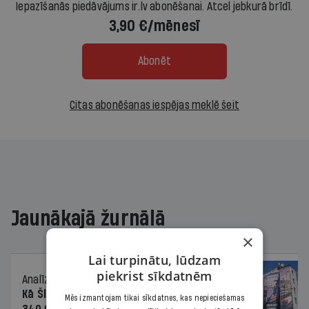
Iepazīšanās piedāvājums ir.lv abonēšanai. Atcel jebkurā brīdī.
3,90 €/mēnesī
Abonēt
Citas abonēšanas iespējas meklē šeit
Jaunākajā žurnālā
×
Lai turpinātu, lūdzam
piekrist sīkdatnēm
Analīze
06.08.2026.
Kā Šlesera partija palika nesodīta par
Mēs izmantojam tikai sīkdatnes, kas nepieciešamas