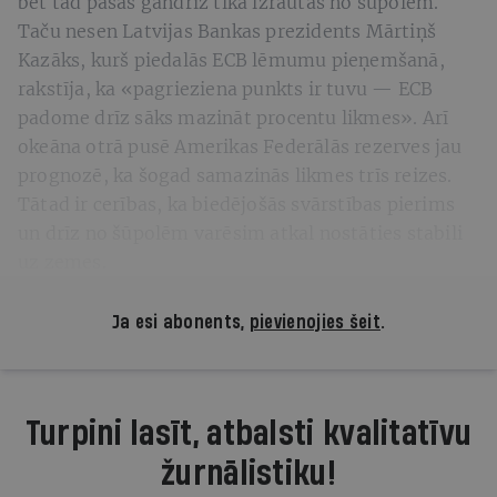
bet tad pašas gandrīz tika izrautas no šūpolēm.
Taču nesen Latvijas Bankas prezidents Mārtiņš
Kazāks, kurš piedalās ECB lēmumu pieņemšanā,
rakstīja, ka «pagrieziena punkts ir tuvu — ECB
padome drīz sāks mazināt procentu likmes». Arī
okeāna otrā pusē Amerikas Federālās rezerves jau
prognozē, ka šogad samazinās likmes trīs reizes.
Tātad ir cerības, ka biedējošās svārstības pierims
un drīz no šūpolēm varēsim atkal nostāties stabili
uz zemes.
Ja esi abonents,
pievienojies šeit
.
Turpini lasīt, atbalsti kvalitatīvu
žurnālistiku!