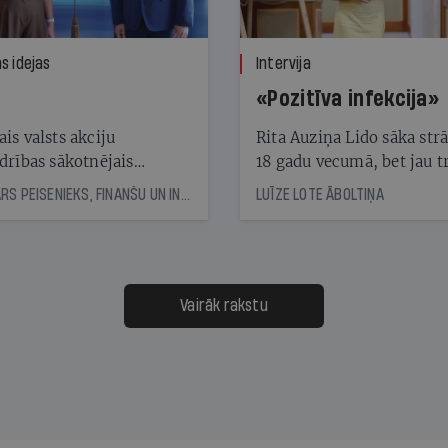
s idejas
Intervija
«Pozitīva infekcija»
is valsts akciju
Rita Auziņa Lido sāka str
drības sākotnējais
18 gadu vecumā, bet jau tr
skais akciju piedāvājums
gadus vēlāk kā vadītāja at
KASPARS PEISENIEKS, FINANŠU UN INVESTĪCIJU EKSPERTS
LUĪZE LOTE ĀBOLTIŅA
jams ar «gandrīz labi»
restorānu lidostā. Tagad 
ir uzņēmuma valdes
priekšsēdētāja un vada to
vēsturiski vērienīgākajā
attīstības posmā
Vairāk rakstu