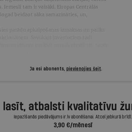
s. Iemesli tam ir vairāki. Eiropas Centrālās
šogad beidzot sāka samazināties, un,
es parādu apkalpošanas izmaksas un paliks
 akcionāriem. Savukārt investoriem tādi
iņnoguldījumi var kļūt mazāk pievilcīgi, tāpēc
e par investīcijām akcijās augs.
Ja esi abonents,
pievienojies šeit
.
 lasīt, atbalsti kvalitatīvu žu
Iepazīšanās piedāvājums ir.lv abonēšanai. Atcel jebkurā brīdī
3,90 €/mēnesī