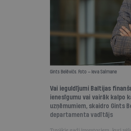
Gints Belēvičs. Foto — Ieva Salmane
Vai ieguldījumi Baltijas fina
ienesīgumu vai vairāk kalpo 
uzņēmumiem, skaidro Gints Be
departamenta vadītājs
Tuvākie gadi investoriem, kuri vēl