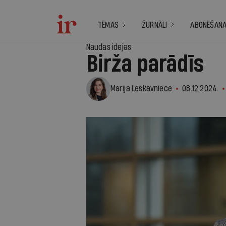
TĒMAS
ŽURNĀLI
ABONĒŠAN
Naudas idejas
Birža parādīs
Marija Leskavniece
08.12.2024.