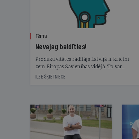
Tēma
Nevajag baidīties!
Produktivitātes rādītājs Latvijā ir krietni
zem Eiropas Savienības vidējā. To var
palīdzēt kāpināt mākslīgā intelekta rīku
ILZE ŠĶIETNIECE
izmantošana. Taču — kā tā mainīs dažādas
profesijas un tajās nepieciešamās prasmes?