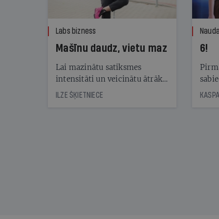
Labs bizness
Nauda
Mašīnu daudz, vietu maz
6!
Lai mazinātu satiksmes
Pirma
intensitāti un veicinātu ātrāku
sabie
automašīnu apriti stāvvietās,
publi
ILZE ŠĶIETNIECE
Rīgā jau gadiem darbojas
vērtē
maksas stāvlaukumi. Lai gan
piedāvājums aug, pieprasījums
joprojām ir lielāks