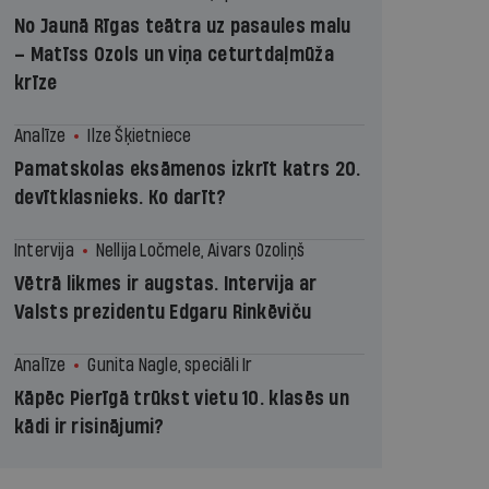
No Jaunā Rīgas teātra uz pasaules malu
– Matīss Ozols un viņa ceturtdaļmūža
krīze
Analīze
Ilze Šķietniece
Pamatskolas eksāmenos izkrīt katrs 20.
devītklasnieks. Ko darīt?
Intervija
Nellija Ločmele, Aivars Ozoliņš
Vētrā likmes ir augstas. Intervija ar
Valsts prezidentu Edgaru Rinkēviču
Analīze
Gunita Nagle, speciāli Ir
Kāpēc Pierīgā trūkst vietu 10. klasēs un
kādi ir risinājumi?