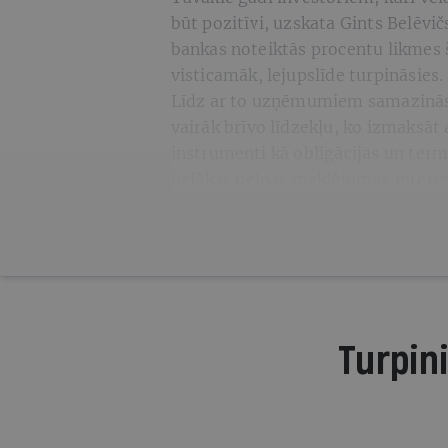
būt pozitīvi, uzskata Gints Belēvič
bankas noteiktās procentu likmes 
visticamāk, lejupslīde turpināsies.
Līdz ar to uzņēmumiem samazināsi
vairāk brīvo līdzekļu, ko izmaksāt
instrumenti kā obligācijas un term
lielākas peļņas meklējumos interes
Turpini