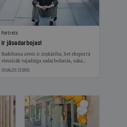
Portrets
Ir jāsadarbojas!
Radošuma avots ir ziņkārība, bet eksportā
visvairāk vajadzīga sadarbošanās, saka
Andris Rubīns, kurš reklāmas nozarē strādā
OSVALDS ZEBRIS
jau 26 gadus