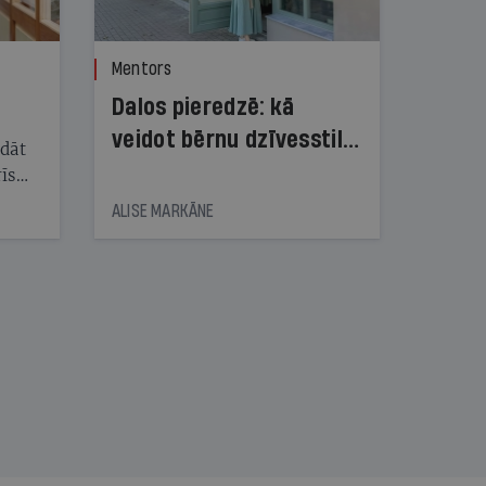
Mentors
Dalos pieredzē: kā
veidot bērnu dzīvesstila
ādāt
zīmolu
īs
vēra
ALISE MARKĀNE
viņa