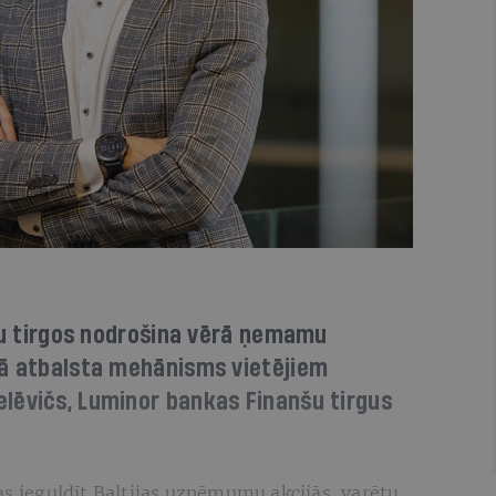
nšu tirgos nodrošina vērā ņemamu
kā atbalsta mehānisms vietējiem
lēvičs, Luminor bankas Finanšu tirgus
as ieguldīt Baltijas uzņēmumu akcijās, varētu