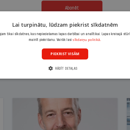
Abonēt
Lai turpinātu, lūdzam piekrist sīkdatnēm
Citas abonēšanas iespējas meklē šeit
am tikai sīkdatnes, kas nepieciešamas lapas darbībai un analītikai. Lapas kreisajā stūr
sīkdatņu politikā.
mainīt piekrišanu. Vairāk lasi
PIEKRIST VISĀM
RĀDĪT DETAĻAS