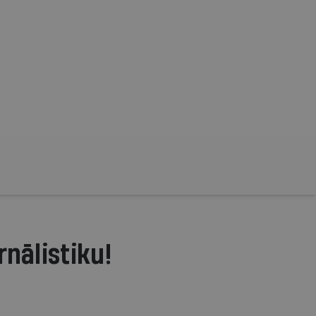
rnālistiku!
.