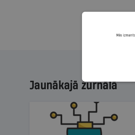
Mēs izmantoj
Jaunākajā žurnālā