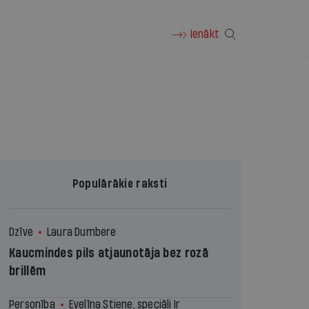
Ienākt
Populārākie raksti
Dzīve
Laura Dumbere
Kaucmindes pils atjaunotāja bez rozā
brillēm
Personība
Evelīna Stiene, speciāli Ir