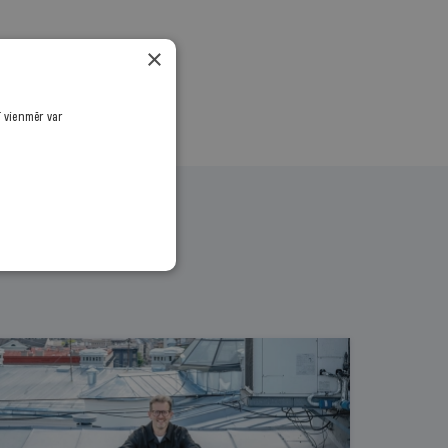
×
ī vienmēr var