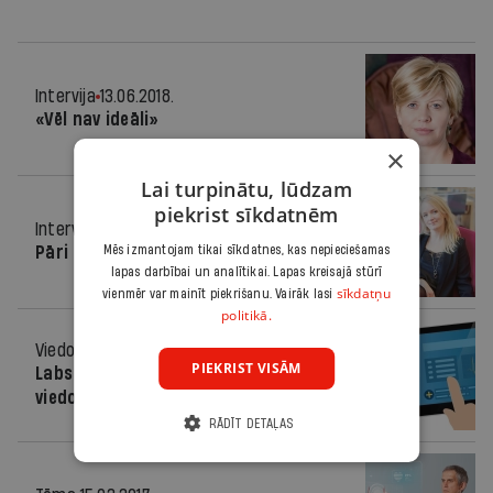
Intervija
13.06.2018.
«Vēl nav ideāli»
×
Lai turpinātu, lūdzam
piekrist sīkdatnēm
Intervija
11.04.2018.
Mēs izmantojam tikai sīkdatnes, kas nepieciešamas
Pāri lokālām robežām
lapas darbībai un analītikai. Lapas kreisajā stūrī
sīkdatņu
vienmēr var mainīt piekrišanu. Vairāk lasi
politikā.
Viedoklis
16.01.2018.
PIEKRIST VISĀM
Labs nāk ar gaidīšanu – farmaceita
viedoklis par e-veselību
RĀDĪT DETAĻAS