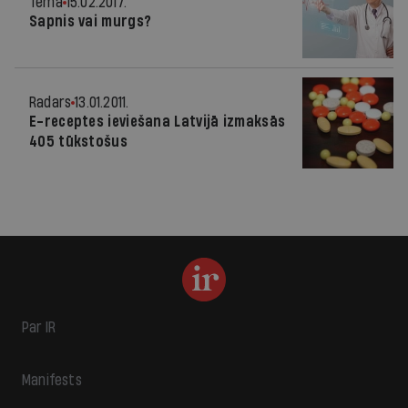
Tēma
15.02.2017.
Sapnis vai murgs?
Radars
13.01.2011.
E-receptes ieviešana Latvijā izmaksās
405 tūkstošus
Par IR
Manifests