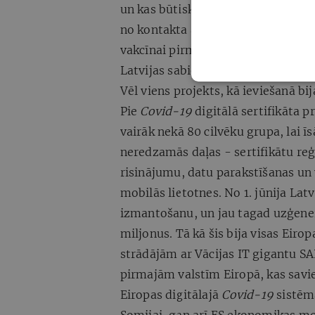
un kas būtiskākais – ietaupīt laik
no kontakta ar līdzcilvēkiem. Viet
vakcīnai pirmajās dienās sasniedza
Latvijas sabiedrība ir gatava mūs
Vēl viens projekts, kā ieviešanā bij
Pie
Covid-19
digitālā sertifikāta p
vairāk nekā 80 cilvēku grupa, lai ī
neredzamās daļas - sertifikātu reģi
risinājumu, datu parakstīšanas u
mobilās lietotnes. No 1. jūnija Lat
izmantošanu, un jau tagad uzģenerē
miljonus. Tā kā šis bija visas Eiro
strādājām ar Vācijas IT gigantu SA
pirmajām valstīm Eiropā, kas savien
Eiropas digitālajā
Covid-19
sistēmā