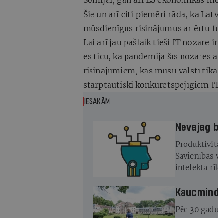
Somijai, gan arī ES ekonomikas mo
Šie un arī citi piemēri rāda, ka La
mūsdienīgus risinājumus ar ērtu fun
Lai arī jau pašlaik tieši IT nozare 
es ticu, ka pandēmija šīs nozares 
risinājumiem, kas mūsu valstī tika 
starptautiski konkurētspējīgiem I
IESAKĀM
Ne
Produktivitā
Savienības 
intelekta r
profesijas 
Kaucminde
Pēc 30 gadu