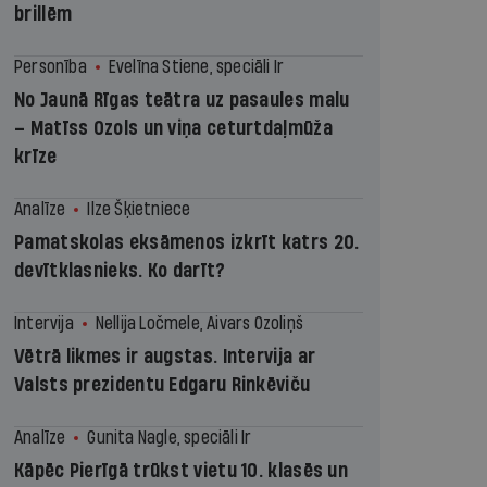
brillēm
Personība
Evelīna Stiene, speciāli Ir
No Jaunā Rīgas teātra uz pasaules malu
– Matīss Ozols un viņa ceturtdaļmūža
krīze
Analīze
Ilze Šķietniece
Pamatskolas eksāmenos izkrīt katrs 20.
devītklasnieks. Ko darīt?
Intervija
Nellija Ločmele, Aivars Ozoliņš
Vētrā likmes ir augstas. Intervija ar
Valsts prezidentu Edgaru Rinkēviču
Analīze
Gunita Nagle, speciāli Ir
Kāpēc Pierīgā trūkst vietu 10. klasēs un