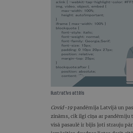
Ilustratīvs attēls
Covid-19
pandēmija Latvijā un pasa
zināms, cik ilgi cīņa ar pandēmiju
visā pasaulē ir bijis ļoti strauju p