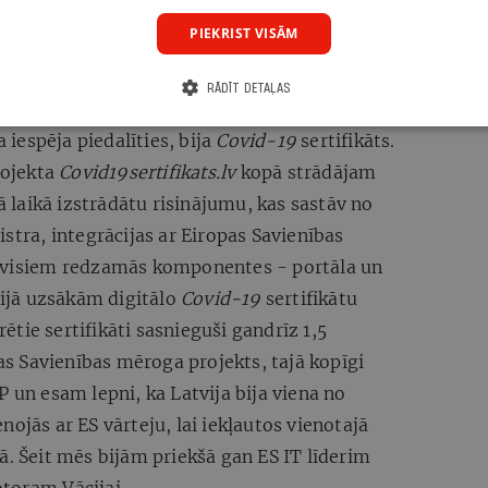
u un pandēmijas smagākajos brīžos izvairīties
PIEKRIST VISĀM
nes
Manavakcina.lv
iedzīvotāju reģistrācija
 3000 cilvēku minūtē, kas norāda uz to, ka
RĀDĪT DETAĻAS
dienīgu IT risinājumu izmantošanai.
a iespēja piedalīties, bija
Covid-19
sertifikāts.
rojekta
Covid19sertifikats.lv
kopā strādājam
sā laikā izstrādātu risinājumu, kas sastāv no
stra, integrācijas ar Eiropas Savienības
n visiem redzamās komponentes - portāla un
vijā uzsākām digitālo
Covid-19
sertifikātu
tie sertifikāti sasnieguši gandrīz 1,5
pas Savienības mēroga projekts, tajā kopīgi
P un esam lepni, ka Latvija bija viena no
ojās ar ES vārteju, lai iekļautos vienotajā
. Šeit mēs bijām priekšā gan ES IT līderim