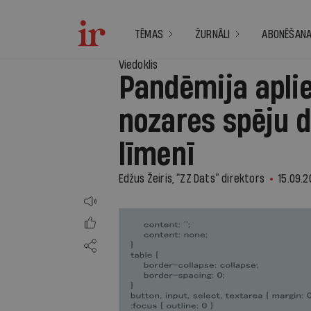
TĒMAS
ŽURNĀLI
ABONĒŠAN
Viedoklis
Pandēmija aplie
nozares spēju 
līmenī
Edžus Žeiris, “ZZ Dats” direktors
15.09.2