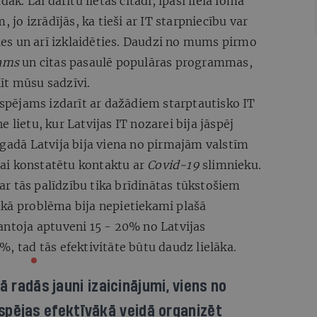
dāk. Lai darītu lietas citādi, īpaši liela loma
, jo izrādījās, ka tieši ar IT starpniecību var
ties un arī izklaidēties. Daudzi no mums pirmo
ams
un citas pasaulē populāras programmas,
īt mūsu sadzīvi.
iespējams izdarīt ar dažādiem starptautisko IT
 lietu, kur Latvijas IT nozarei bija jāspēj
 gadā Latvija bija viena no pirmajām valstīm
 lai konstatētu kontaktu ar
Covid-19
slimnieku.
n ar tās palīdzību tika brīdinātas tūkstošiem
ākā problēma bija nepietiekami plašā
antoja aptuveni 15 - 20% no Latvijas
%, tad tās efektivitāte būtu daudz lielāka.
radās jauni izaicinājumi, viens no
spējas efektīvākā veidā organizēt