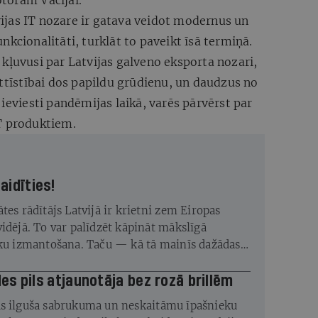
toram Vācijai.
tvijas IT nozare ir gatava veidot modernus un
kcionalitāti, turklāt to paveikt īsā termiņā.
ir kļuvusi par Latvijas galveno eksporta nozari,
attīstībai dos papildu grūdienu, un daudzus no
ieviesti pandēmijas laikā, varēs pārvērst par
T produktiem.
vajag baidīties!
tes rādītājs Latvijā ir krietni zem Eiropas
vidējā. To var palīdzēt kāpināt mākslīgā
īku izmantošana. Taču — kā tā mainīs dažādas
un tajās nepieciešamās prasmes?
s pils atjaunotāja bez rozā brillēm
s ilguša sabrukuma un neskaitāmu īpašnieku