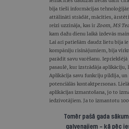
iemācīties daudzas lietas darīt citā
bija tieši informācijas tehnoloģijām
attālināti strādāt, mācīties, ārstē
reizi uzzināja, kas ir
Zoom
,
MS Te
kam dažu dienu laikā izdevās main
Lai arī patiešām daudz lietu bija 
kompāniju risinājumiem, bija virkne
parādīt savu varēšanu. Iepriekšējā
pasaulē, kur izstrādāja aplikāciju,
Aplikācija savu funkciju pildīja, u
potenciālās kontaktpersonas. Liel
aplikācijas izmantošana, jo to izm
iedzīvotājiem. Ja to izmantotu 100
Tomēr pašā gada sākumā 
galvenajiem - kā pēc ie