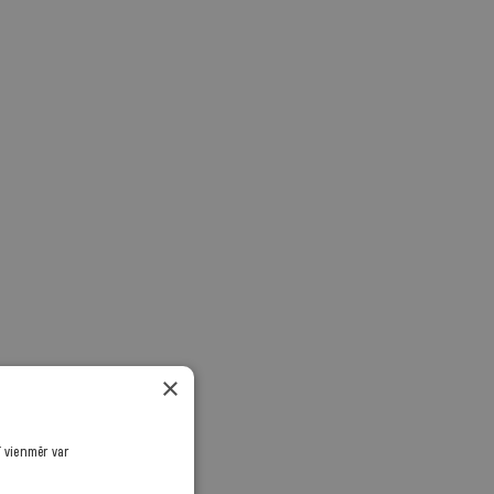
×
ī vienmēr var