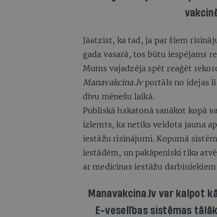
vakcin
Jāatzīst, ka tad, ja par šiem risin
gada vasarā, tos būtu iespējams 
Mums vajadzēja spēt reaģēt rekor
Manavakcina.lv
portāls no idejas 
divu mēnešu laikā.
Publiskā hakatonā sanākot kopā v
izlemts, ka netiks veidota jauna a
iestāžu risinājumi. Kopumā sistēmā
iestādēm, un pakāpeniski tika atvē
ar medicīnas iestāžu darbiniekiem
Manavakcina.lv
var kalpot kā
E-veselības sistēmas tālāka