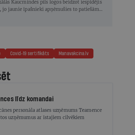
ālās Kaucmindes pils logos beidzot iespīdējis
s, jo jaunie īpašnieki apņēmušies to patiešām
e
Covid-19 sertifikāts
Manavakcina.lv
sēt
nces līdz komandai
cānes personāla atlases uzņēmums Teamence
stos uzņēmumus ar īstajiem cilvēkiem