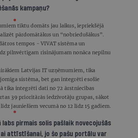
ēšanās kampaņu?
ājumiem tiktu domāts jau laikus, iepriekšējā
realizēt pārdomātākus un “nobriedušākus”.
dātros tempos - VIVAT sistēma un
līdz pilnvērtīgam risinājumam nonāca nepilnu
airākiem Latvijas IT uzņēmumiem, tika
pjomīga sistēma, bet gan integrēti esošie
 tika integrēti dati no 72 ārstniecības
rtas 39 prioritārās iedzīvotāju grupas, sākot
 līdz jauniešiem vecumā no 12 līdz 15 gadiem.
 labs pirmais solis pašlaik novecojušās
i attīstīšanai, jo šo pašu portālu var