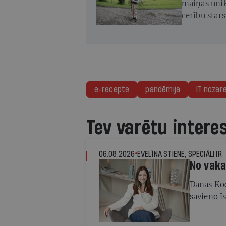
maiņas unik
cerību star
atjaunot
e-recepte
pandēmija
IT nozar
Tev varētu intere
06.08.2026
EVELĪNA STIENE, SPECIĀLI IR
No vaka
Danas Ko
savieno ī