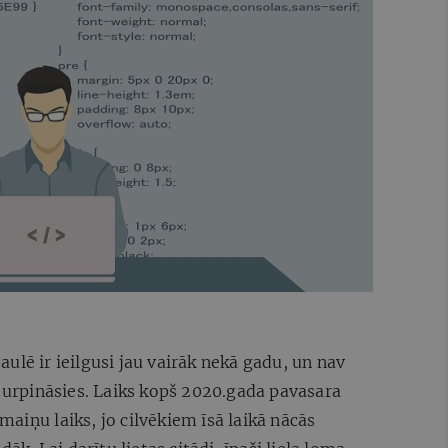
ulē ir ieilgusi jau vairāk nekā gadu, un nav
 turpināsies. Laiks kopš 2020.gada pavasara
ārmaiņu laiks, jo cilvēkiem īsā laikā nācās