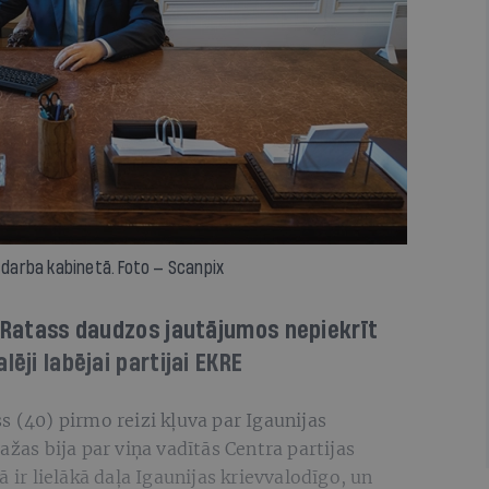
ā darba kabinetā. Foto — Scanpix
i Ratass daudzos jautājumos nepiekrīt
ēji labējai partijai EKRE
s (40) pirmo reizi kļuva par Igaunijas
ažas bija par viņa vadītās Centra partijas
ā ir lielākā daļa Igaunijas krievvalodīgo, un