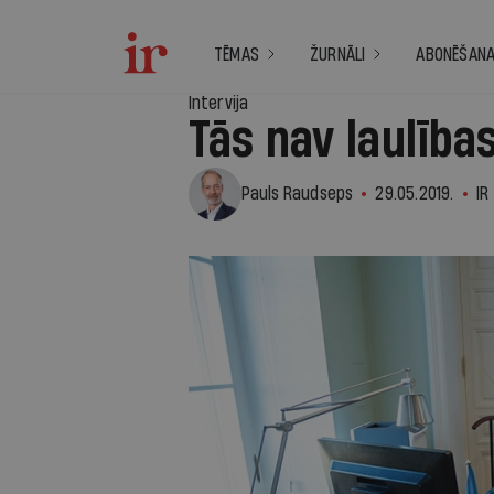
TĒMAS
ŽURNĀLI
ABONĒŠAN
Intervija
Tās nav laulība
Pauls Raudseps
29.05.2019.
IR