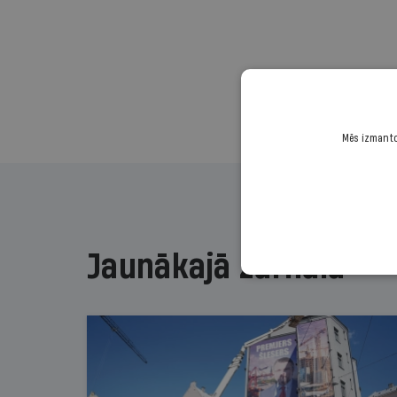
Mēs izmantoj
Jaunākajā žurnālā