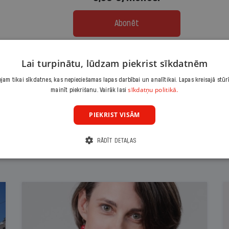
Abonēt
Citas abonēšanas iespējas meklē šeit
Lai turpinātu, lūdzam piekrist sīkdatnēm
am tikai sīkdatnes, kas nepieciešamas lapas darbībai un analītikai. Lapas kreisajā stūr
sīkdatņu politikā.
mainīt piekrišanu. Vairāk lasi
PIEKRIST VISĀM
RĀDĪT DETAĻAS