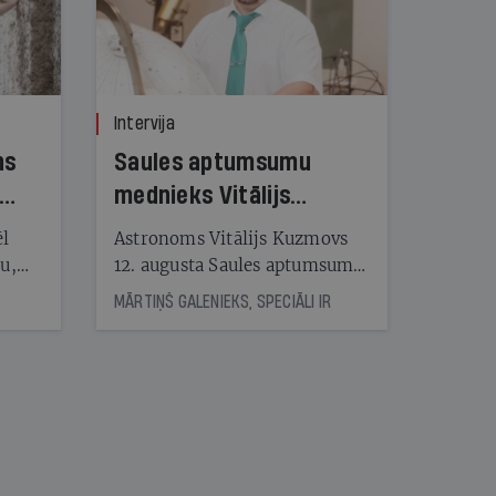
Intervija
ns
Saules aptumsumu
mednieks Vitālijs
Kuzmovs
ēl
Astronoms Vitālijs Kuzmovs
ju,
12. augusta Saules aptumsumu
icas
dosies vērot Maļorkā, kur tas
MĀRTIŅŠ GALENIEKS, SPECIĀLI IR
tītāju
būs pilns. Jau nākamajā dienā
tēm
viņš LU Botāniskajā dārzā lasīs
lekciju Perseīdu naktī. Tās
apmeklētāji varēs vērot uz
nāt
Zemi krītošos meteorus,
kad
vienlaikus baudot pianista
v
Reiņa Zariņa koncertu