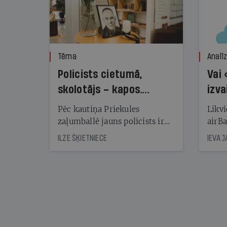
Tēma
Analī
Policists cietumā,
Vai 
skolotājs – kapos.
izva
Reibuma cena Priekulē
Pēc kautiņa Priekules
Likvi
zaļumballē jauns policists ir
airBa
nonācis cietumā, bet
oblig
ILZE ŠĶIETNIECE
IEVA 
cienījams pedagogs — kapos.
šone
Tik traģiska ir izrādījusies
lemša
divu promiļu reibuma cena
draud
sama
kas j
pirm
augus