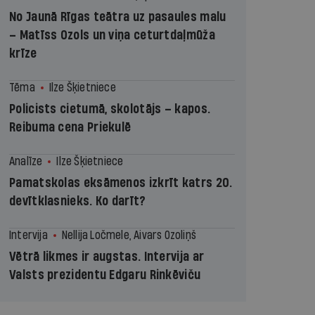
No Jaunā Rīgas teātra uz pasaules malu
– Matīss Ozols un viņa ceturtdaļmūža
krīze
Tēma
Ilze Šķietniece
Policists cietumā, skolotājs – kapos.
Reibuma cena Priekulē
Analīze
Ilze Šķietniece
Pamatskolas eksāmenos izkrīt katrs 20.
devītklasnieks. Ko darīt?
Intervija
Nellija Ločmele, Aivars Ozoliņš
Vētrā likmes ir augstas. Intervija ar
Valsts prezidentu Edgaru Rinkēviču