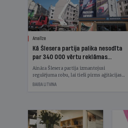
Analīze
Kā Šlesera partija palika nesodīta
par 340 000 vērtu reklāmas
kampaņu
Aināra Šlesera partija izmantojusi
regulējuma robu, lai tieši pirms aģitācijas
starta izreklamētos par summu, kas
BAIBA LITVINA
pārsniedz trešdaļu no likumīgi atļautajiem
kampaņas tēriņiem. KNAB pārkāpumus
nekonstatē