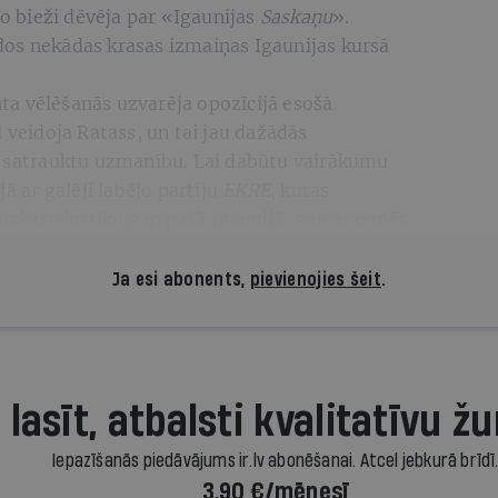
to bieži dēvēja par «Igaunijas
Saskaņu
».
os nekādas krasas izmaiņas Igaunijas kursā
a vēlēšanās uzvarēja opozīcijā esošā
 veidoja Ratass, un tai jau dažādās
t satrauktu uzmanību. Lai dabūtu vairākumu
ā ar galēji labējo partiju
EKRE
, kuras
usi asu kritiku gan pašā Igaunijā, gan ārzemēs.
Ja esi abonents,
pievienojies šeit
.
 lasīt, atbalsti kvalitatīvu žu
Iepazīšanās piedāvājums ir.lv abonēšanai. Atcel jebkurā brīdī
3,90 €/mēnesī