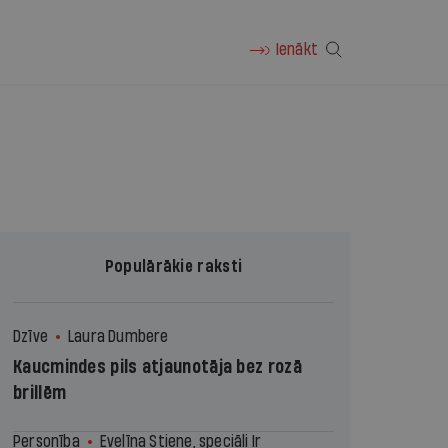
Ienākt
Populārākie raksti
Dzīve
Laura Dumbere
Kaucmindes pils atjaunotāja bez rozā
brillēm
Personība
Evelīna Stiene, speciāli Ir