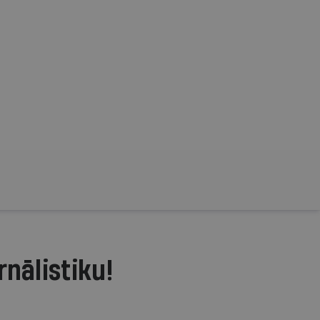
rnālistiku!
.