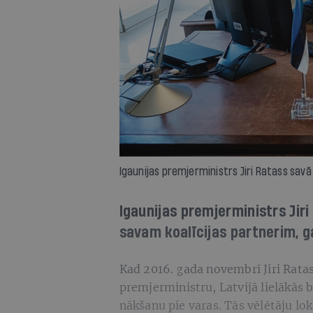
Igaunijas premjerministrs Jiri Ratass sav
Igaunijas premjerministrs Jir
savam koalīcijas partnerim, gal
Kad 2016. gada novembrī Jiri Ratas
premjerministru, Latvijā lielākās b
nākšanu pie varas. Tās vēlētāju lok