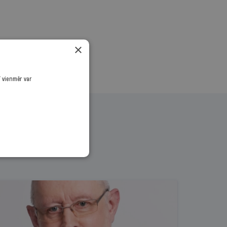
×
ī vienmēr var