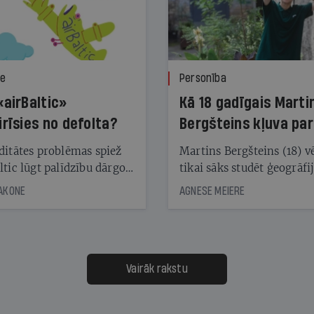
ze
Personība
«airBaltic»
Kā 18 gadīgais Marti
irīsies no defolta?
Bergšteins kļuva par
laika ziņu seju?
ditātes problēmas spiež
Martins Bergšteins (18) v
ltic lūgt palīdzību dārgo
tikai sāks studēt ģeogrāfi
āciju turētājiem, taču
bet viņa sacītajam jau uzt
JAKONE
AGNESE MEIERE
dēļ nebija kvoruma
tūkstošiem laika ziņu ska
nai. Vai lidsabiedrībai
Latvijā. Aiz dažām minū
 defolts, ja tā nespēs
televīzijas ēterā ir 11 gadi
ksāt augstos procentus,
uzcītīga darba, mammas
āpārskaita jau trīs dienas
atbalsts un drosme turpi
Vairāk rakstu
s nākamās sapulces
meteovērojumus arī tad, 
ta vidū?
šķiet, ka tie nevienam na