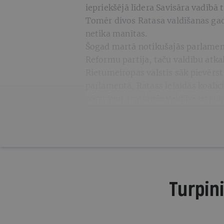
iepriekšējā līdera Savisāra vadībā 
Tomēr divos Ratasa valdīšanas gad
netika manītas.
Šogad martā notikušajās parlament
Reformu partija, taču valdību atkal
Rietumeiropas valstīs sāk pievērs
parlamentā, Ratass ielaidās koalīcij
pārstāvju atrašanās valdībā izsauk
Turpini