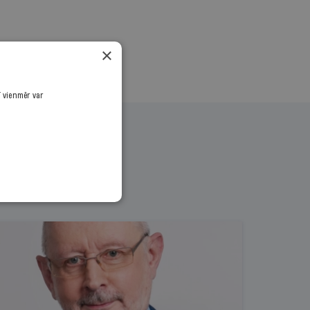
×
ī vienmēr var