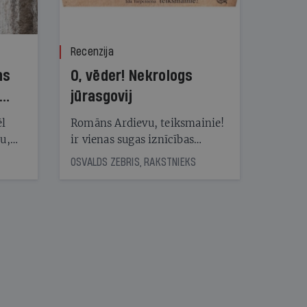
Recenzija
ns
O, vēder! Nekrologs
jūrasgovij
ēl
Romāns Ardievu, teiksmainie!
ju,
ir vienas sugas iznīcības
icas
traģiskais stāsts
OSVALDS ZEBRIS, RAKSTNIEKS
tītāju
tēm
nāt
kad
v