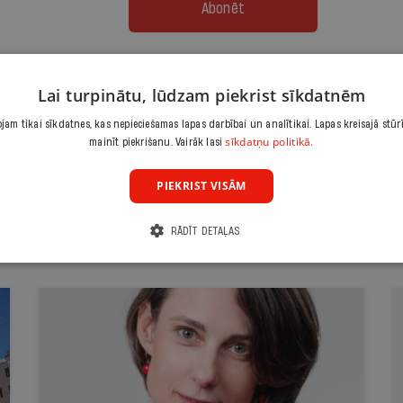
Abonēt
Citas abonēšanas iespējas meklē šeit
Lai turpinātu, lūdzam piekrist sīkdatnēm
am tikai sīkdatnes, kas nepieciešamas lapas darbībai un analītikai. Lapas kreisajā stūr
sīkdatņu politikā.
mainīt piekrišanu. Vairāk lasi
PIEKRIST VISĀM
RĀDĪT DETAĻAS