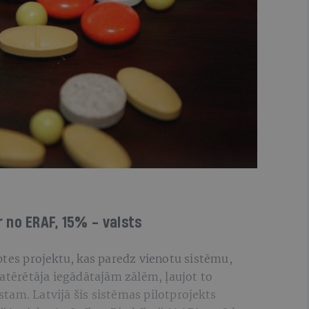
 no ERAF, 15% - valsts
ptes projektu, kas paredz vienotu sistēmu,
patērētāja iegādātajām zālēm, ļaujot to
tam. Latvijā šis sistēmas pilotprojekts