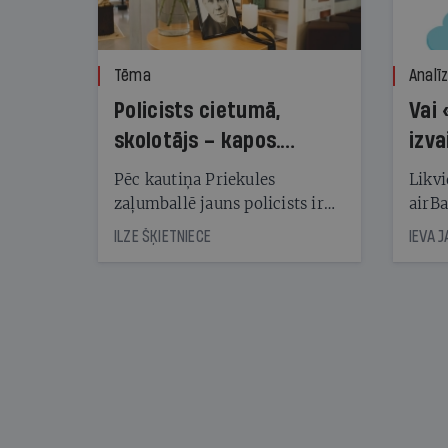
Tēma
Analī
Policists cietumā,
Vai 
skolotājs – kapos.
izva
Reibuma cena Priekulē
Pēc kautiņa Priekules
Likvi
zaļumballē jauns policists ir
airBa
nonācis cietumā, bet
oblig
ILZE ŠĶIETNIECE
IEVA 
cienījams pedagogs — kapos.
šone
Tik traģiska ir izrādījusies
lemša
divu promiļu reibuma cena
draud
sama
kas j
pirm
augus