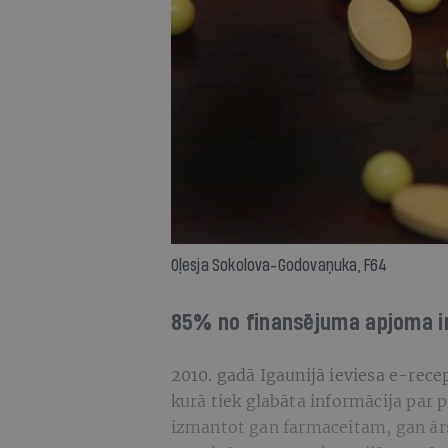
Oļesja Sokolova-Godovaņuka, F64
85% no finansējuma apjoma ir
2010. gadā Igaunijā ieviesa e-rece
kurā tiek glabāta informācija par 
izmantot gan farmaceitam, gan ārs