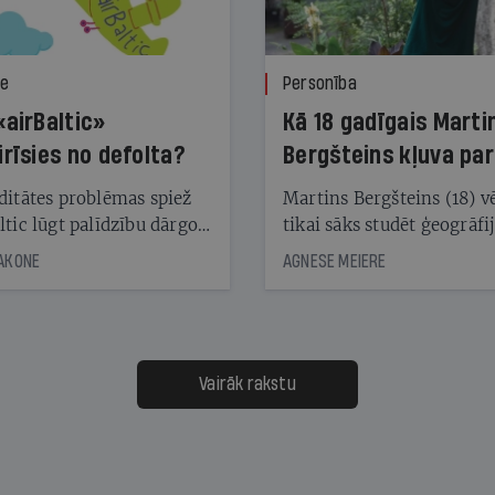
ze
Personība
«airBaltic»
Kā 18 gadīgais Marti
irīsies no defolta?
Bergšteins kļuva par
laika ziņu seju?
ditātes problēmas spiež
Martins Bergšteins (18) v
ltic lūgt palīdzību dārgo
tikai sāks studēt ģeogrāfi
āciju turētājiem, taču
bet viņa sacītajam jau uzt
JAKONE
AGNESE MEIERE
dēļ nebija kvoruma
tūkstošiem laika ziņu ska
nai. Vai lidsabiedrībai
Latvijā. Aiz dažām minū
 defolts, ja tā nespēs
televīzijas ēterā ir 11 gadi
ksāt augstos procentus,
uzcītīga darba, mammas
āpārskaita jau trīs dienas
atbalsts un drosme turpi
Vairāk rakstu
s nākamās sapulces
meteovērojumus arī tad, 
ta vidū?
šķiet, ka tie nevienam na
vajadzīgi