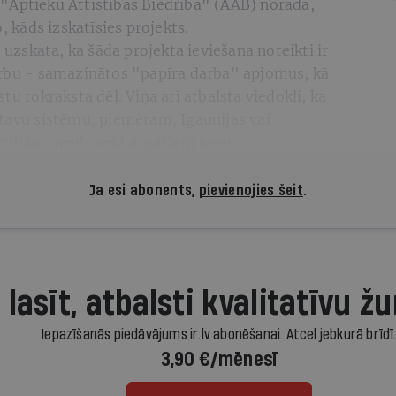
"Aptieku Attīstības Biedrība" (AAB) norāda,
o, kāds izskatīsies projekts.
zskata, ka šāda projekta ieviešana noteikti ir
arbu - samazinātos "papīra darba" apjomus, kā
tu rokraksta dēļ. Viņa arī atbalsta viedokli, ka
atavu sistēmu, piemēram, Igaunijas vai
adzībām, nevis veidot pašiem savu.
Ja esi abonents,
pievienojies šeit
.
 lasīt, atbalsti kvalitatīvu žu
Iepazīšanās piedāvājums ir.lv abonēšanai. Atcel jebkurā brīdī
3,90 €/mēnesī