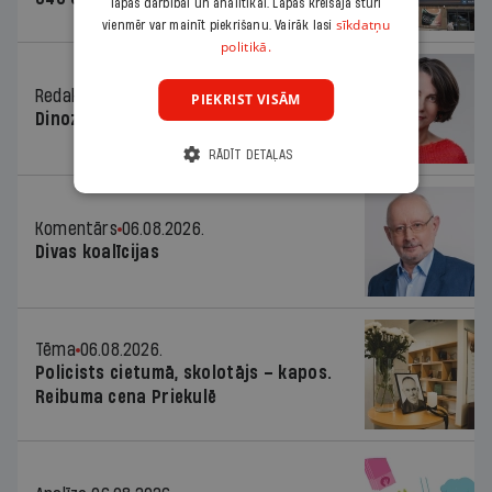
lapas darbībai un analītikai. Lapas kreisajā stūrī
sīkdatņu
vienmēr var mainīt piekrišanu. Vairāk lasi
politikā.
Redaktores sleja
06.08.2026.
PIEKRIST VISĀM
Dinozaura triks
RĀDĪT DETAĻAS
Komentārs
06.08.2026.
Divas koalīcijas
Tēma
06.08.2026.
Policists cietumā, skolotājs – kapos.
Reibuma cena Priekulē