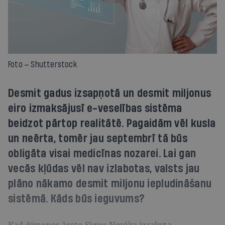
Foto — Shutterstock
Desmit gadus izsapņotā un desmit miljonus
eiro izmaksājusī e-veselības sistēma
beidzot pārtop realitātē. Pagaidām vēl kusla
un neērta, tomēr jau septembrī tā būs
obligāta visai medicīnas nozarei. Lai gan
vecās kļūdas vēl nav izlabotas, valsts jau
plāno nākamo desmit miljonu iepludināšanu
sistēmā. Kāds būs ieguvums?
Kad ģimenes ārste Signe Novika izraksta