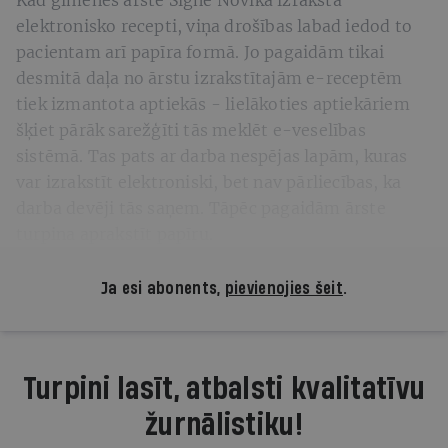
elektronisko recepti, viņa drošības labad iedod to
pacientam arī papīra formā. Jo pagaidām tikai
desmitā daļa no ārstu izrakstītajām e-receptēm
tiek izmantota aptiekās - lielākoties aptiekāriem
šķiet pārāk sarežģīti tās meklēt e-veselības
sistēmā. Tas pats ar darba nespējas lapām, kuras
var izrakstīt elektroniski, bet nav pārliecības, ka
darba devēji tās saņem. Tāpēc pagaidām ārste
turpina aprakstīt papīru.
Ja esi abonents,
pievienojies šeit
.
Turpini lasīt, atbalsti kvalitatīvu
žurnālistiku!