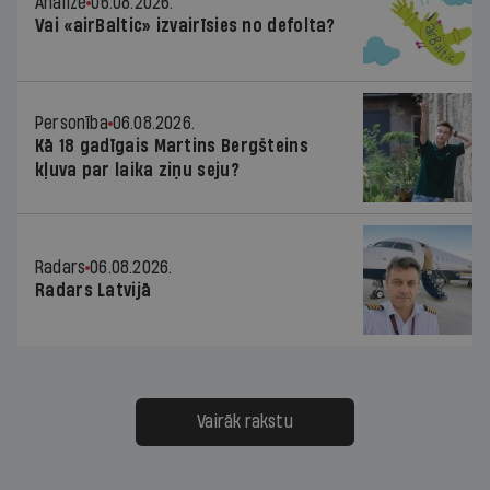
Analīze
06.08.2026.
Vai «airBaltic» izvairīsies no defolta?
Personība
06.08.2026.
Kā 18 gadīgais Martins Bergšteins
kļuva par laika ziņu seju?
Radars
06.08.2026.
Radars Latvijā
Vairāk rakstu