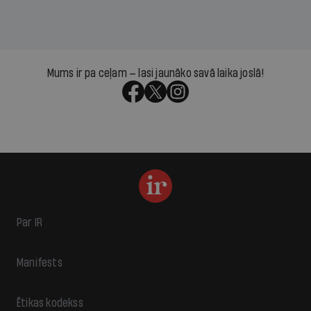
Mums ir pa ceļam — lasi jaunāko savā laika joslā!
Par IR
Manifests
Ētikas kodekss