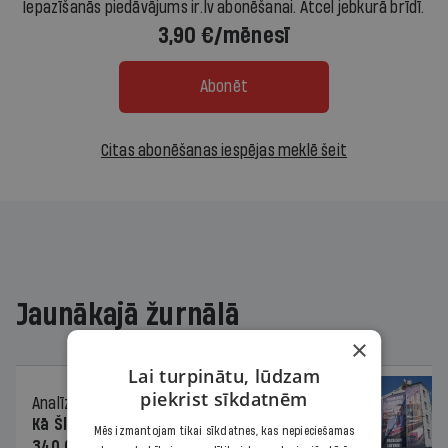
Iepazīšanās piedāvājums ir.lv abonēšanai. Atcel jebkurā brīdī.
3,90 €/mēnesī
Abonēt
Citas abonēšanas iespējas meklē šeit
Jaunākajā žurnālā
×
Lai turpinātu, lūdzam
piekrist sīkdatnēm
Analīze
06.08.2026.
Kā Šlesera partija palika nesodīta par
Mēs izmantojam tikai sīkdatnes, kas nepieciešamas
340 000 vērtu reklāmas kampaņu