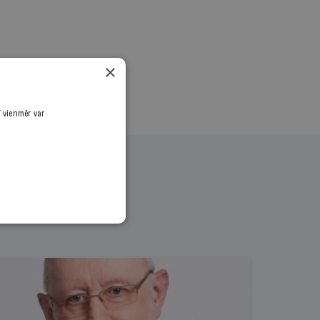
×
ī vienmēr var