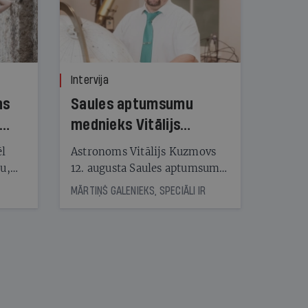
Intervija
ns
Saules aptumsumu
mednieks Vitālijs
Kuzmovs
ēl
Astronoms Vitālijs Kuzmovs
ju,
12. augusta Saules aptumsumu
icas
dosies vērot Maļorkā, kur tas
MĀRTIŅŠ GALENIEKS, SPECIĀLI IR
tītāju
būs pilns. Jau nākamajā dienā
tēm
viņš LU Botāniskajā dārzā lasīs
lekciju Perseīdu naktī. Tās
apmeklētāji varēs vērot uz
nāt
Zemi krītošos meteorus,
kad
vienlaikus baudot pianista
v
Reiņa Zariņa koncertu