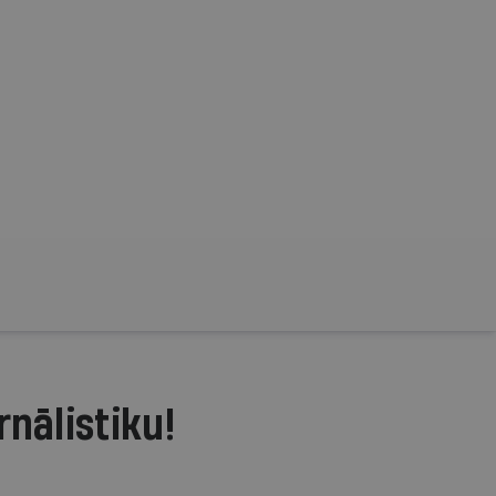
rnālistiku!
.