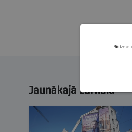
Mēs izmantoj
Jaunākajā žurnālā