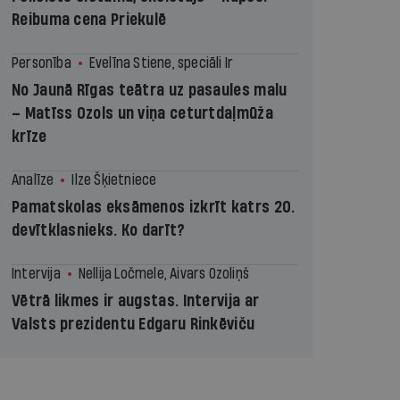
Reibuma cena Priekulē
Personība
Evelīna Stiene, speciāli Ir
No Jaunā Rīgas teātra uz pasaules malu
– Matīss Ozols un viņa ceturtdaļmūža
krīze
Analīze
Ilze Šķietniece
Pamatskolas eksāmenos izkrīt katrs 20.
devītklasnieks. Ko darīt?
Intervija
Nellija Ločmele, Aivars Ozoliņš
Vētrā likmes ir augstas. Intervija ar
Valsts prezidentu Edgaru Rinkēviču