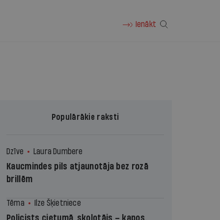
Ienākt
Populārākie raksti
Dzīve
Laura Dumbere
Kaucmindes pils atjaunotāja bez rozā
brillēm
Tēma
Ilze Šķietniece
Policists cietumā, skolotājs – kapos.