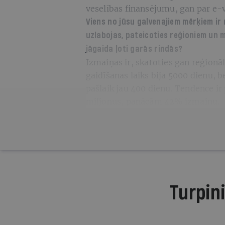
veselības finansējumu, gan par e-v
Viens no jūsu galvenajiem mērķiem ir r
uzlabojas, pateicoties reģioniem un ma
jāgaida ļoti garās rindās?
Izmaiņas ir, skatoties gan reģionāl
gaidīšanas laiks bija 5000 dienu, be
pašlaik jau 400 dienu. Tendence ir
miljonus, panācām 42% izmaiņu.
Turpini