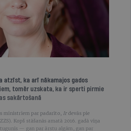
a atzīst, ka arī nākamajos gados
iem, tomēr uzskata, ka ir sperti pirmie
mas sakārtošanā
bas ministriem par padarīto,
Ir
devās pie
(ZZS). Kopš stāšanās amatā 2016. gadā viņa
ustugunīs — gan par ārstu algām, gan par