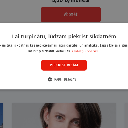
3,90 €/mēnesī
Abonēt
Citas abonēšanas iespējas meklē šeit
Lai turpinātu, lūdzam piekrist sīkdatnēm
am tikai sīkdatnes, kas nepieciešamas lapas darbībai un analītikai. Lapas kreisajā stūr
sīkdatņu politikā.
mainīt piekrišanu. Vairāk lasi
PIEKRIST VISĀM
RĀDĪT DETAĻAS