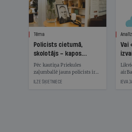
Tēma
Analī
Policists cietumā,
Vai 
skolotājs – kapos.
izva
Reibuma cena Priekulē
Pēc kautiņa Priekules
Likvi
zaļumballē jauns policists ir
airBa
nonācis cietumā, bet
oblig
ILZE ŠĶIETNIECE
IEVA 
cienījams pedagogs — kapos.
šone
Tik traģiska ir izrādījusies
lemša
divu promiļu reibuma cena
draud
sama
kas j
pirm
augus