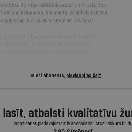
eselību. Ko viņa atbild daudzajiem kritiķiem?
indu samazināšana. Vai nav tā, ka vidējie rādītāji
zpilsētām, bet cilvēkiem Rīgā vēl aizvien ir
i, gan Rīgā. Biķernieku acu klīnikā rindas
t šogad uz 1. janvāri tas bija 500 dienu,
 pareizā. Pagājušajā gadā investējot 32
Ja esi abonents,
pievienojies šeit
.
 lasīt, atbalsti kvalitatīvu žu
Iepazīšanās piedāvājums ir.lv abonēšanai. Atcel jebkurā brīdī