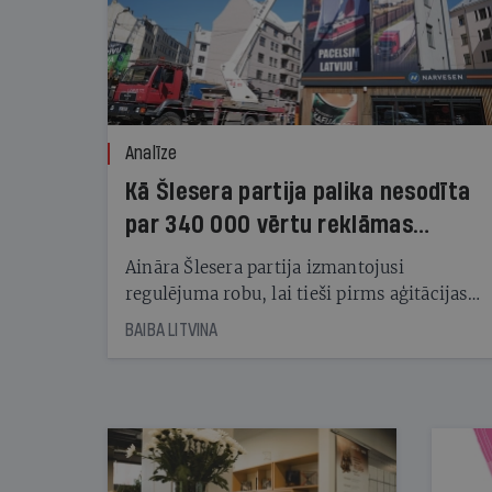
Analīze
Kā Šlesera partija palika nesodīta
par 340 000 vērtu reklāmas
kampaņu
Aināra Šlesera partija izmantojusi
regulējuma robu, lai tieši pirms aģitācijas
starta izreklamētos par summu, kas
BAIBA LITVINA
pārsniedz trešdaļu no likumīgi atļautajiem
kampaņas tēriņiem. KNAB pārkāpumus
nekonstatē