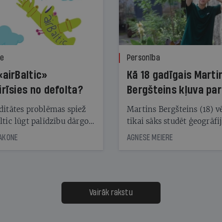
ze
Personība
«airBaltic»
Kā 18 gadīgais Marti
irīsies no defolta?
Bergšteins kļuva par
laika ziņu seju?
ditātes problēmas spiež
Martins Bergšteins (18) v
ltic lūgt palīdzību dārgo
tikai sāks studēt ģeogrāfi
āciju turētājiem, taču
bet viņa sacītajam jau uzt
JAKONE
AGNESE MEIERE
dēļ nebija kvoruma
tūkstošiem laika ziņu ska
nai. Vai lidsabiedrībai
Latvijā. Aiz dažām minū
 defolts, ja tā nespēs
televīzijas ēterā ir 11 gadi
ksāt augstos procentus,
uzcītīga darba, mammas
āpārskaita jau trīs dienas
atbalsts un drosme turpi
Vairāk rakstu
s nākamās sapulces
meteovērojumus arī tad, 
ta vidū?
šķiet, ka tie nevienam na