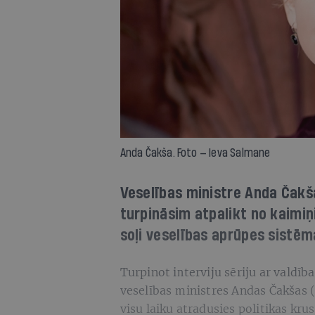
Anda Čakša. Foto — Ieva Salmane
Veselības ministre Anda Čakš
turpināsim atpalikt no kaimiņ
soļi veselības aprūpes sistē
Turpinot interviju sēriju ar valdī
veselības ministres Andas Čakšas 
visu laiku atradusies politikas kr