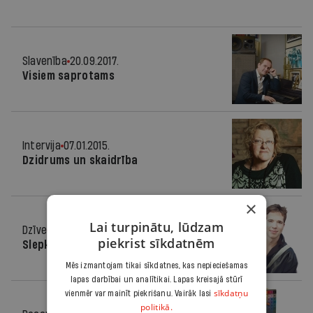
Slavenība
20.09.2017.
Visiem saprotams
Intervija
07.01.2015.
Dzidrums un skaidrība
×
Lai turpinātu, lūdzam
Dzīve
16.01.2013.
piekrist sīkdatnēm
Slepkavība bez iemesla?
Mēs izmantojam tikai sīkdatnes, kas nepieciešamas
lapas darbībai un analītikai. Lapas kreisajā stūrī
sīkdatņu
vienmēr var mainīt piekrišanu. Vairāk lasi
politikā.