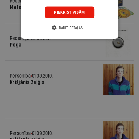
Recenzija
19.09.2012.
Matemātika kā māksla
PIEKRIST VISĀM
RĀDĪT DETAĻAS
Recenzija
28.09.2011.
Poga
Personība
01.09.2010.
Krišjānis Zeļģis
Personība
01.09.2010.