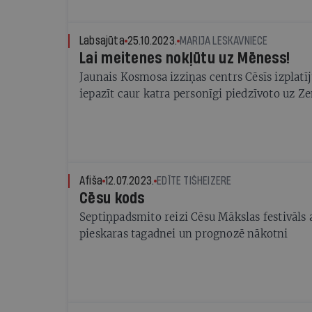
Labsajūta
25.10.2023.
MARIJA LESKAVNIECE
Lai meitenes nokļūtu uz Mēness!
Jaunais Kosmosa izziņas centrs Cēsīs izplatī
iepazīt caur katra personīgi piedzīvoto uz Z
Afiša
12.07.2023.
EDĪTE TIŠHEIZERE
Cēsu kods
Septiņpadsmito reizi Cēsu Mākslas festivāls 
pieskaras tagadnei un prognozē nākotni