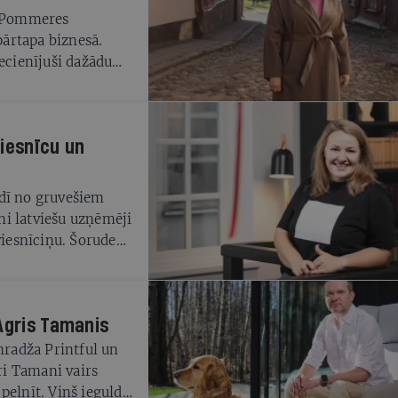
s Pommeres
ārtapa biznesā.
cienījuši dažādu
viesnīcu un
rdī no gruvešiem
ni latviešu uzņēmēji
viesnīciņu. Šoruden
 prestižo Michelin
Agris Tamanis
nradža Printful un
i Tamani vairs
pelnīt. Viņš iegulda