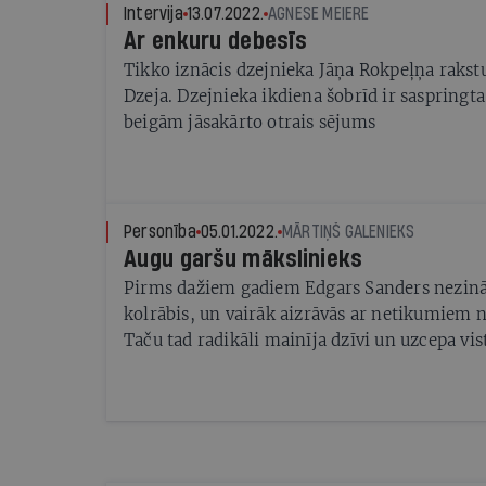
Intervija
13.07.2022.
AGNESE MEIERE
Ar enkuru debesīs
Tikko iznācis dzejnieka Jāņa Rokpeļņa rakst
Dzeja. Dzejnieka ikdiena šobrīd ir saspringta
beigām jāsakārto otrais sējums
Personība
05.01.2022.
MĀRTIŅŠ GALENIEKS
Augu garšu mākslinieks
Pirms dažiem gadiem Edgars Sanders nezināj
kolrābis, un vairāk aizrāvās ar netikumiem 
Taču tad radikāli mainīja dzīvi un uzcepa vis
iznākusi viņa pirmā vegāniskā pavārgrāmata