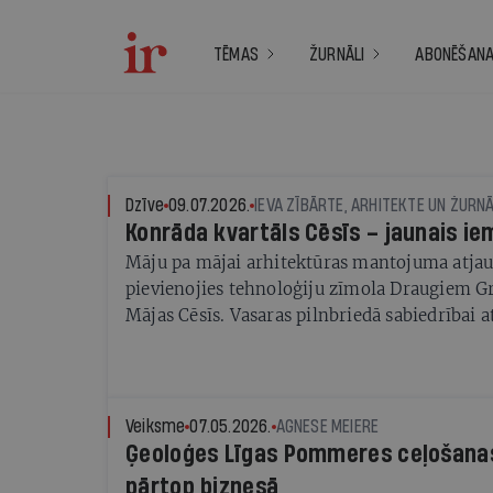
TĒMAS
ŽURNĀLI
ABONĒŠAN
Dzīve
09.07.2026.
IEVA ZĪBĀRTE, ARHITEKTE UN ŽURN
Konrāda kvartāls Cēsīs – jaunais ie
Māju pa mājai arhitektūras mantojuma atjau
pievienojies tehnoloģiju zīmola Draugiem
Mājas Cēsīs. Vasaras pilnbriedā sabiedrībai 
kvartāls — vecās un jaunās arhitektūras ans
vecpilsētā
Veiksme
07.05.2026.
AGNESE MEIERE
Ģeoloģes Līgas Pommeres ceļošanas
pārtop biznesā