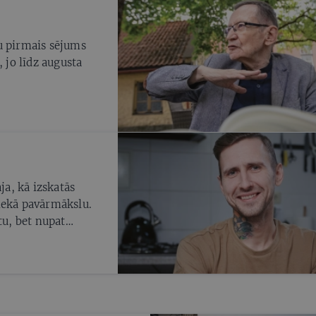
u pirmais sējums
, jo līdz augusta
a, kā izskatās
nekā pavārmākslu.
tu, bet nupat