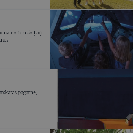
jumā notiekošo ļauj
emes
atskatās pagātnē,