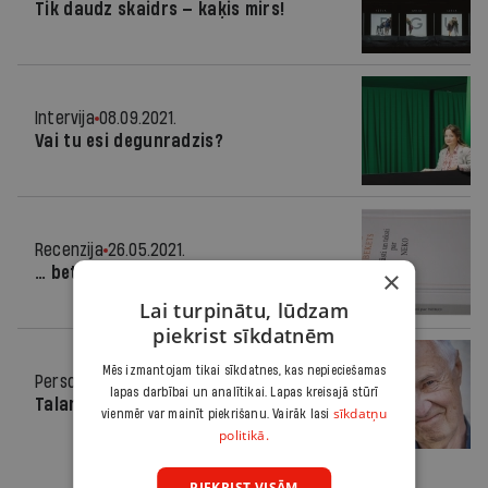
Tik daudz skaidrs — kaķis mirs!
Intervija
08.09.2021.
Vai tu esi degunradzis?
Recenzija
26.05.2021.
… bet varbūt arī ne
×
Lai turpinātu, lūdzam
piekrist sīkdatnēm
Mēs izmantojam tikai sīkdatnes, kas nepieciešamas
Personība
03.07.2019.
lapas darbībai un analītikai. Lapas kreisajā stūrī
Talants un pārliecība
sīkdatņu
vienmēr var mainīt piekrišanu. Vairāk lasi
politikā.
PIEKRIST VISĀM