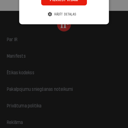
RĀDĪT DETAĻAS
Par IR
Manifests
Ētikas kodekss
Pakalpojumu sniegšanas noteikumi
Privātuma politika
Reklāma