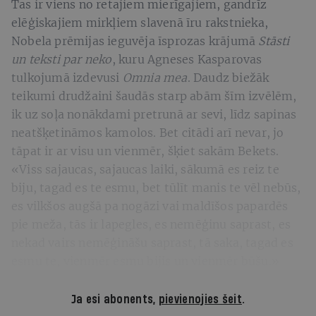
Tas ir viens no retajiem mierīgajiem, gandrīz
elēģiskajiem mirkļiem slavenā īru rakstnieka,
Nobela prēmijas ieguvēja īsprozas krājumā
Stāsti
un teksti par neko
, kuru Agneses Kasparovas
tulkojumā izdevusi
Omnia mea
. Daudz biežāk
teikumi drudžaini šaudās starp abām šīm izvēlēm,
ik uz soļa nonākdami pretrunā ar sevi, līdz sapinas
neatšķetināmos kamolos. Bet citādi arī nevar, jo
tāpat ir ar visu un vienmēr, šķiet sakām Bekets.
«Viss sajaucas, sajaucas laiki, sākumā es reiz te
biju, tagad es te esmu, bet tūlīt manis te vēl nebūs,
es vilkšos augšā pa nogāzi vai maldīšos papardēs
pie meža, tās ir lapegles, es nemēģinu saprast, es
nekad vairs nemēģināšu saprast, tā saka, tagad es
esmu te, vienmēr esmu bijis un vienmēr būšu.»
Ja esi abonents,
pievienojies šeit
.