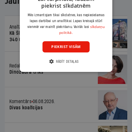
Jaunākajā žurnālā
piekrist sīkdatnēm
Mēs izmantojam tikai sīkdatnes, kas nepieciešamas
lapas darbībai un analītikai. Lapas kreisajā stūrī
sīkdatņu
Analīze
06.08.2026.
vienmēr var mainīt piekrišanu. Vairāk lasi
politikā.
Kā Šlesera partija palika nesodīta par
340 000 vērtu reklāmas kampaņu
PIEKRIST VISĀM
RĀDĪT DETAĻAS
Redaktores sleja
06.08.2026.
Dinozaura triks
Komentārs
06.08.2026.
Divas koalīcijas