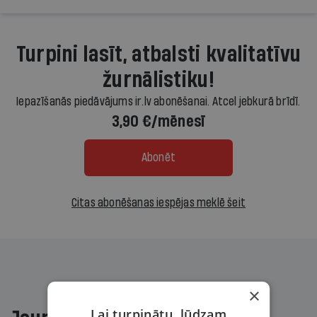
Turpini lasīt, atbalsti kvalitatīvu
žurnālistiku!
Iepazīšanās piedāvājums ir.lv abonēšanai. Atcel jebkurā brīdī.
3,90 €/mēnesī
Abonēt
Citas abonēšanas iespējas meklē šeit
×
Lai turpinātu, lūdzam