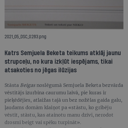
2021_05_DSC_0283.png
Katrs Semjuela Beketa teikums atklāj jaunu
strupceļu, no kura izkļūt iespējams, tikai
atsakoties no jēgas ilūzijas
Stāsta
Beigas
noslēgumā Semjuela Beketa bezvārda
vēstītājs izurbina caurumu laivā, pie kuras ir
pieķēdējies, atlaižas tajā un bez nožēlas gaida galu,
ļaudams domām klaiņot pa «stāstu, ko gribēju
vēstīt, stāstu, kas atainotu manu dzīvi, nerodot
drosmi beigt vai spēku turpināt».