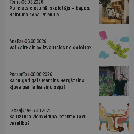
Tēma
06.08.2026.
Policists cietumā, skolotājs – kapos.
Reibuma cena Priekulē
Analīze
06.08.2026.
Vai «airBaltic» izvairīsies no defolta?
Personība
06.08.2026.
Kā 18 gadīgais Martins Bergšteins
kļuva par laika ziņu seju?
Labsajūta
06.08.2026.
Kā uztura vienveidība ietekmē tavu
veselību?