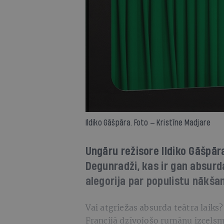
Ildiko Gāšpāra. Foto — Kristīne Madjare
Ungāru režisore Ildiko Gāšpāra
Degunradži, kas ir gan absurd
alegorija par populistu nākša
Vai atgriežas absurda teātra laiks
Francijā dzīvojošo rumāņu izcelsm