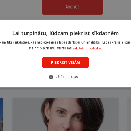
Abonēt
Citas abonēšanas iespējas meklē šeit
Lai turpinātu, lūdzam piekrist sīkdatnēm
am tikai sīkdatnes, kas nepieciešamas lapas darbībai un analītikai. Lapas kreisajā stūr
sīkdatņu politikā.
mainīt piekrišanu. Vairāk lasi
PIEKRIST VISĀM
RĀDĪT DETAĻAS