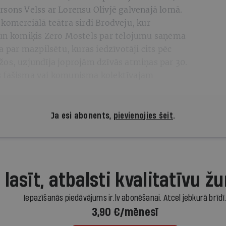
rsons Velss ar Lorensu Olivjē galvenajā lomā.
komerciālā teātra sirdi Brodveju, kur
 un komiķis Zero Mostels par tēlojumu saņēma
a par mazpilsētu, kuras iedzīvotāji cits pēc
žos, uzjundīja joprojām dzīvās atmiņas par 30.
s fašisma vai komunisma kolektīvajam
Ja esi abonents,
pievienojies šeit
.
 lasīt, atbalsti kvalitatīvu žu
Iepazīšanās piedāvājums ir.lv abonēšanai. Atcel jebkurā brīdī
3,90 €/mēnesī