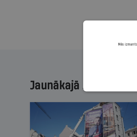
Mēs izmantoj
Jaunākajā žurnālā