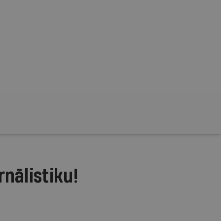
rnālistiku!
.