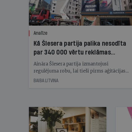
Analīze
Kā Šlesera partija palika nesodīta
par 340 000 vērtu reklāmas
kampaņu
Aināra Šlesera partija izmantojusi
regulējuma robu, lai tieši pirms aģitācijas
starta izreklamētos par summu, kas
BAIBA LITVINA
pārsniedz trešdaļu no likumīgi atļautajiem
kampaņas tēriņiem. KNAB pārkāpumus
nekonstatē