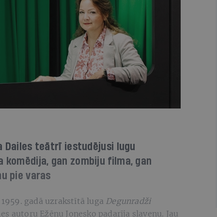
 Dailes teātrī iestudējusi lugu
a komēdija, gan zombiju filma, gan
nu pie varas
? 1959. gadā uzrakstītā luga
Degunradži
es autoru Ežēnu Jonesko padarīja slavenu. Jau