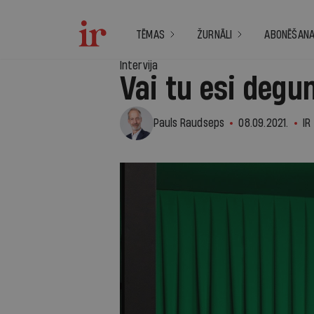
TĒMAS
ŽURNĀLI
ABONĒŠAN
Intervija
Vai tu esi degu
Pauls Raudseps
08.09.2021.
IR