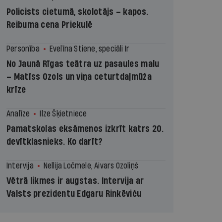
Policists cietumā, skolotājs – kapos.
Reibuma cena Priekulē
Personība
Evelīna Stiene, speciāli Ir
No Jaunā Rīgas teātra uz pasaules malu
– Matīss Ozols un viņa ceturtdaļmūža
krīze
Analīze
Ilze Šķietniece
Pamatskolas eksāmenos izkrīt katrs 20.
devītklasnieks. Ko darīt?
Intervija
Nellija Ločmele, Aivars Ozoliņš
Vētrā likmes ir augstas. Intervija ar
Valsts prezidentu Edgaru Rinkēviču