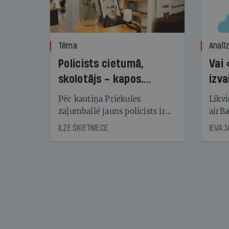
Tēma
Analī
Policists cietumā,
Vai 
skolotājs – kapos.
izva
Reibuma cena Priekulē
Pēc kautiņa Priekules
Likvi
zaļumballē jauns policists ir
airBa
nonācis cietumā, bet
oblig
ILZE ŠĶIETNIECE
IEVA 
cienījams pedagogs — kapos.
šone
Tik traģiska ir izrādījusies
lemša
divu promiļu reibuma cena
draud
sama
kas j
pirm
augus