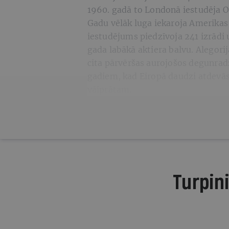
1960. gadā to Londonā iestudēja O
Gadu vēlāk luga iekaroja Amerikas 
iestudējums piedzīvoja 241 izrādi
gada labākā aktiera balvu. Alegorij
cita pārvēršas aurojošos degunrad
gadiem, kad Eiropā daudzi atdevā
vājprātam.
Turpini