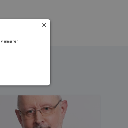
×
ī vienmēr var