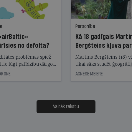
ze
Personība
«airBaltic»
Kā 18 gadīgais Marti
irīsies no defolta?
Bergšteins kļuva par
laika ziņu seju?
ditātes problēmas spiež
Martins Bergšteins (18) v
ltic lūgt palīdzību dārgo
tikai sāks studēt ģeogrāfi
āciju turētājiem, taču
bet viņa sacītajam jau uzt
JAKONE
AGNESE MEIERE
dēļ nebija kvoruma
tūkstošiem laika ziņu ska
nai. Vai lidsabiedrībai
Latvijā. Aiz dažām minū
 defolts, ja tā nespēs
televīzijas ēterā ir 11 gadi
ksāt augstos procentus,
uzcītīga darba, mammas
āpārskaita jau trīs dienas
atbalsts un drosme turpi
Vairāk rakstu
s nākamās sapulces
meteovērojumus arī tad, 
ta vidū?
šķiet, ka tie nevienam na
vajadzīgi