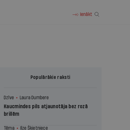
Ienākt
Populārākie raksti
Dzīve
Laura Dumbere
Kaucmindes pils atjaunotāja bez rozā
brillēm
Tēma
Ilze Šķietniece