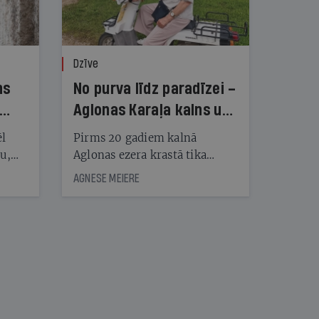
Dzīve
ns
No purva līdz paradīzei –
Aglonas Karaļa kalns un
tā radītāji
ēl
Pirms 20 gadiem kalnā
ju,
Aglonas ezera krastā tika
icas
uzstādītas pirmās koka
AGNESE MEIERE
tītāju
skulptūras, tagad Kristus
tēm
karaļa kalnā, vietā, «kur atrast
mieru un Dievu», ir vairāk
nekā 450 skulptūru un
nāt
tūkstošiem augu
kad
v