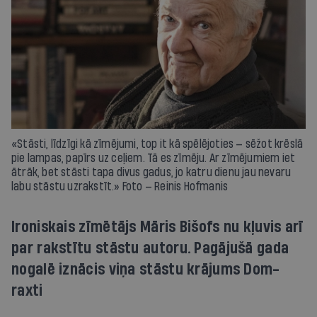
«Stāsti, līdzīgi kā zīmējumi, top it kā spēlējoties — sēžot krēslā
pie lampas, papīrs uz ceļiem. Tā es zīmēju. Ar zīmējumiem iet
ātrāk, bet stāsti tapa divus gadus, jo katru dienu jau nevaru
labu stāstu uzrakstīt.» Foto — Reinis Hofmanis
Ironiskais zīmētājs Māris Bišofs nu kļuvis arī
par rakstītu stāstu autoru. Pagājušā gada
nogalē iznācis viņa stāstu krājums Dom-
raxti