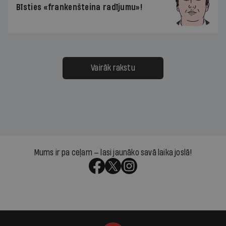
Bīsties «frankenšteina radījumu»!
Vairāk rakstu
Mums ir pa ceļam — lasi jaunāko savā laika joslā!