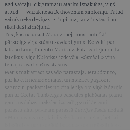
Kad vaicāju, cik grāmatu Mārim iznākušas, viņš
atbild — vairāk nekā Bēthovenam simfoniju. Tātad
vairāk nekā deviņas. Šī ir pirmā, kurā ir stāsti un
tikai daži zīmējumi.
Tos, kas nepazīst Māra zīmējumus, noteikti
pārsteigs viņa stāstu savdabīgums. Ne velti par
labāko komplimentu Māris uzskata vērtējumu, ko
izteikusi viņa Ņujorkas izdevēja. «Savādi,» viņa
teica, izlasot dažus stāstus.
Māris māk atrast savādo parastajā. Ieraudzīt to,
par ko citi neaizdomājas, un mazliet pagrozīt,
sagrozīt, paskatīties no cita leņķa. To viņš izdarījis
gan ar Grētas Tūnbergas pasaules glābšanas plānu,
gan brīvdabas mākslas izstādi, gan šķietami
parastu ainu pavisam parastā
Latvijas Pasta
nodaļā.
«Man nav svarīgi, lai cilvēks lasot smejas, bet lai
izlasītais viņam sagādā baudu,» saka mākslinieks.