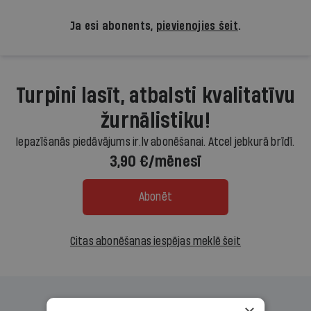
Ja esi abonents,
pievienojies šeit
.
Turpini lasīt, atbalsti kvalitatīvu
žurnālistiku!
Iepazīšanās piedāvājums ir.lv abonēšanai. Atcel jebkurā brīdī.
3,90 €/mēnesī
Abonēt
Citas abonēšanas iespējas meklē šeit