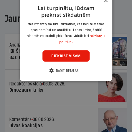
×
Lai turpinātu, lūdzam
piekrist sīkdatnēm
Jaunākajā žurnālā
Mēs izmantojam tikai sīkdatnes, kas nepieciešamas
lapas darbībai un analītikai. Lapas kreisajā stūrī
sīkdatņu
vienmēr var mainīt piekrišanu. Vairāk lasi
politikā.
Analīze
06.08.2026.
Kā Šlesera partija palika nesodīta par
PIEKRIST VISĀM
340 000 vērtu reklāmas kampaņu
RĀDĪT DETAĻAS
Redaktores sleja
06.08.2026.
Dinozaura triks
Komentārs
06.08.2026.
Divas koalīcijas